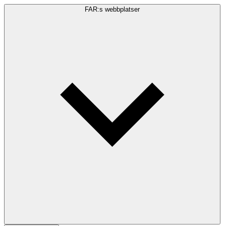
FAR:s webbplatser
Sökfråga
Sök