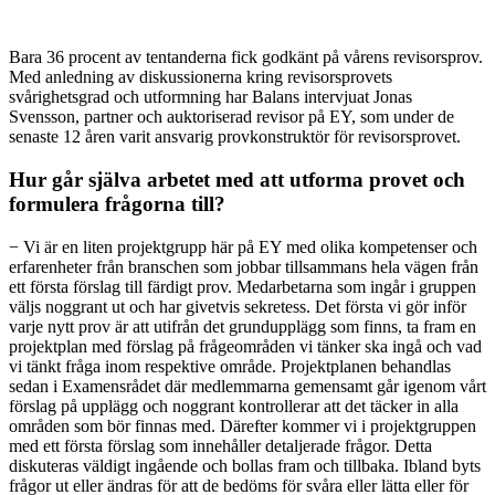
Bara 36 procent av tentanderna fick godkänt på vårens revisorsprov.
Med anledning av diskussionerna kring revisorsprovets
svårighetsgrad och utformning har Balans intervjuat Jonas
Svensson, partner och auktoriserad revisor på EY, som under de
senaste 12 åren varit ansvarig provkonstruktör för revisorsprovet.
Hur går själva arbetet med att utforma provet och
formulera frågorna till?
− Vi är en liten projektgrupp här på EY med olika kompetenser och
erfarenheter från branschen som jobbar tillsammans hela vägen från
ett första förslag till färdigt prov. Medarbetarna som ingår i gruppen
väljs noggrant ut och har givetvis sekretess. Det första vi gör inför
varje nytt prov är att utifrån det grundupplägg som finns, ta fram en
projektplan med förslag på frågeområden vi tänker ska ingå och vad
vi tänkt fråga inom respektive område. Projektplanen behandlas
sedan i Examensrådet där medlemmarna gemensamt går igenom vårt
förslag på upplägg och noggrant kontrollerar att det täcker in alla
områden som bör finnas med. Därefter kommer vi i projektgruppen
med ett första förslag som innehåller detaljerade frågor. Detta
diskuteras väldigt ingående och bollas fram och tillbaka. Ibland byts
frågor ut eller ändras för att de bedöms för svåra eller lätta eller för