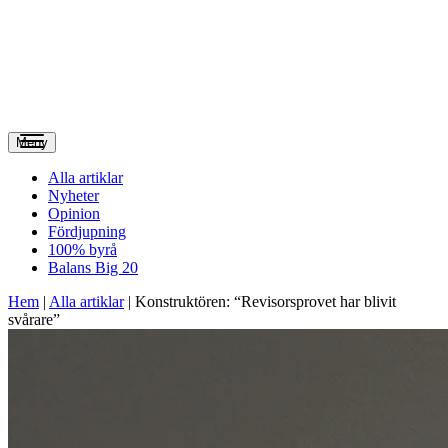
Meny
Alla artiklar
Nyheter
Opinion
Fördjupning
100% byrå
Balans Big 20
Hem
|
Alla artiklar
|
Konstruktören: “Revisorsprovet har blivit
svårare”