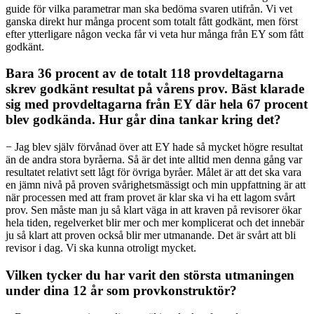
guide för vilka parametrar man ska bedöma svaren utifrån. Vi vet
ganska direkt hur många procent som totalt fått godkänt, men först
efter ytterligare någon vecka får vi veta hur många från EY som fått
godkänt.
Bara 36 procent av de totalt 118 provdeltagarna
skrev godkänt resultat på vårens prov. Bäst klarade
sig med provdeltagarna från EY där hela 67 procent
blev godkända. Hur går dina tankar kring det?
− Jag blev själv förvånad över att EY hade så mycket högre resultat
än de andra stora byråerna. Så är det inte alltid men denna gång var
resultatet relativt sett lågt för övriga byråer. Målet är att det ska vara
en jämn nivå på proven svårighetsmässigt och min uppfattning är att
när processen med att fram provet är klar ska vi ha ett lagom svårt
prov. Sen måste man ju så klart väga in att kraven på revisorer ökar
hela tiden, regelverket blir mer och mer komplicerat och det innebär
ju så klart att proven också blir mer utmanande. Det är svårt att bli
revisor i dag. Vi ska kunna otroligt mycket.
Vilken tycker du har varit den största utmaningen
under dina 12 år som provkonstruktör?