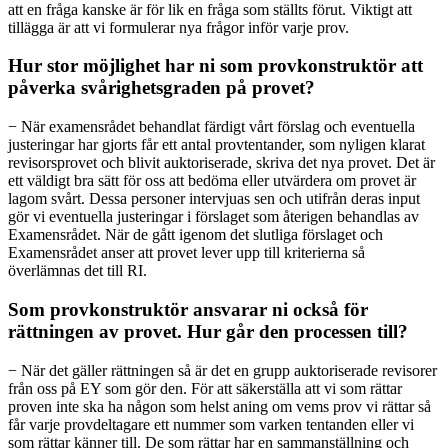
att en fråga kanske är för lik en fråga som ställts förut. Viktigt att
tillägga är att vi formulerar nya frågor inför varje prov.
Hur stor möjlighet har ni som provkonstruktör att
påverka svårighetsgraden på provet?
− När examensrådet behandlat färdigt vårt förslag och eventuella
justeringar har gjorts får ett antal provtentander, som nyligen klarat
revisorsprovet och blivit auktoriserade, skriva det nya provet. Det är
ett väldigt bra sätt för oss att bedöma eller utvärdera om provet är
lagom svårt. Dessa personer intervjuas sen och utifrån deras input
gör vi eventuella justeringar i förslaget som återigen behandlas av
Examensrådet. När de gått igenom det slutliga förslaget och
Examensrådet anser att provet lever upp till kriterierna så
överlämnas det till RI.
Som provkonstruktör ansvarar ni också för
rättningen av provet. Hur går den processen till?
− När det gäller rättningen så är det en grupp auktoriserade revisorer
från oss på EY som gör den. För att säkerställa att vi som rättar
proven inte ska ha någon som helst aning om vems prov vi rättar så
får varje provdeltagare ett nummer som varken tentanden eller vi
som rättar känner till. De som rättar har en sammanställning och