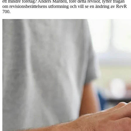
ett mindre företag? Anders Mårdell, före detta revisor, lyfter frågan
om revisionsberättelsens utformning och vill se en ändring av RevR
700.