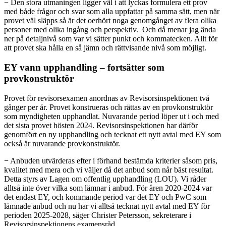
− Den stora utmaningen ligger väl i att lyckas formulera ett prov
med både frågor och svar som alla uppfattar på samma sätt, men när
provet väl släpps så är det oerhört noga genomgånget av flera olika
personer med olika ingång och perspektiv. Och då menar jag ända
ner på detaljnivå som var vi sätter punkt och kommatecken. Allt för
att provet ska hålla en så jämn och rättvisande nivå som möjligt.
EY vann upphandling – fortsätter som
provkonstruktör
Provet för revisorsexamen anordnas av Revisorsinspektionen två
gånger per år. Provet konstrueras och rättas av en provkonstruktör
som myndigheten upphandlat. Nuvarande period löper ut i och med
det sista provet hösten 2024. Revisorsinspektionen har därför
genomfört en ny upphandling och tecknat ett nytt avtal med EY som
också är nuvarande provkonstruktör.
− Anbuden utvärderas efter i förhand bestämda kriterier såsom pris,
kvalitet med mera och vi väljer då det anbud som når bäst resultat.
Detta styrs av Lagen om offentlig upphandling (LOU). Vi råder
alltså inte över vilka som lämnar i anbud. För åren 2020-2024 var
det endast EY, och kommande period var det EY och PwC som
lämnade anbud och nu har vi alltså tecknat nytt avtal med EY för
perioden 2025-2028, säger Christer Petersson, sekreterare i
Revisorsinspektionens examensråd.