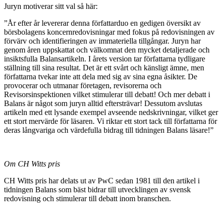
Juryn motiverar sitt val så här:
”År efter år levererar denna författarduo en gedigen översikt av
börsbolagens koncernredovisningar med fokus på redovisningen av
förvärv och identifieringen av immateriella tillgångar. Juryn har
genom åren uppskattat och välkomnat den mycket detaljerade och
insiktsfulla Balansartikeln. I årets version tar författarna tydligare
ställning till sina resultat. Det är ett svårt och känsligt ämne, men
författarna tvekar inte att dela med sig av sina egna åsikter. De
provocerar och utmanar företagen, revisorerna och
Revisorsinspektionen vilket stimulerar till debatt! Och mer debatt i
Balans är något som juryn alltid eftersträvar! Dessutom avslutas
artikeln med ett lysande exempel avseende nedskrivningar, vilket ger
ett stort mervärde för läsaren. Vi riktar ett stort tack till författarna för
deras långvariga och värdefulla bidrag till tidningen Balans läsare!”
Om CH Witts pris
CH Witts pris har delats ut av PwC sedan 1981 till den artikel i
tidningen Balans som bäst bidrar till utvecklingen av svensk
redovisning och stimulerar till debatt inom branschen.