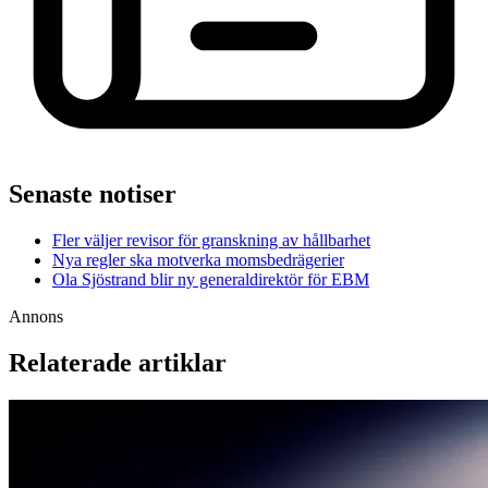
Senaste notiser
Fler väljer revisor för granskning av hållbarhet
Nya regler ska motverka momsbedrägerier
Ola Sjöstrand blir ny generaldirektör för EBM
Annons
Relaterade artiklar