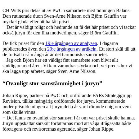
CH Witts pris delas ut av PwC i samarbete med tidningen Balans.
Den rutinerade duon Sven-Arne Nilsson och Björn Gauffin var
mycket glada efter att ha fått priset.
− Det är väldigt roligt och hedrande att få det här priset och vi tackar
också juryn för den fina motiveringen, säger Björn Gauffin.
De fick priset för den
19:e årgången av analysen
. I dagarna
publicerades även den
20:e årgången av artikeln
. Ett stort skäl till att
de fortsatt i så många år är det harmoniska samarbetet.
− Jag och Björn har ett väldigt fint samarbete som blivit allt
smidigare med åren. Vi kan varandras styrkor och vet precis hur vi
ska lägga upp arbetet, säger Sven-Arne Nilsson.
“Ovanligt stor samstämmighet i juryn”
Johan Rippe, partner på PwC och ordförande FARs Strategigrupp
Revision, tillika mångårig ordförande för juryn, kommenterade
under prisutdelningen att juryn detta år varit rörande enig om vem
som skulle vinna.
− Det fanns en ovanligt stor samsyn i år om var priset skulle hamna.
Juryn uppskattar särskilt författarnas mod att våga ifrågasätta både
företagens och revisorernas agerande, säger Johan Rippe.