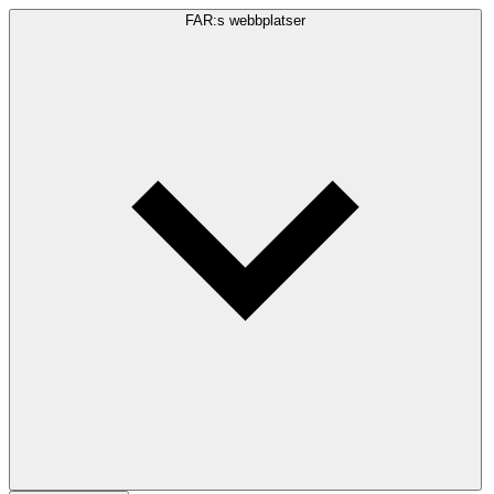
FAR:s webbplatser
Sökfråga
Sök