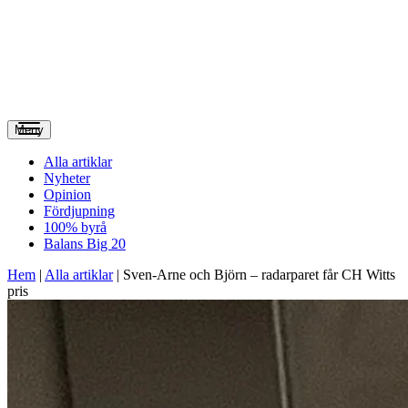
Meny
Alla artiklar
Nyheter
Opinion
Fördjupning
100% byrå
Balans Big 20
Hem
|
Alla artiklar
|
Sven-Arne och Björn – radarparet får CH Witts
pris