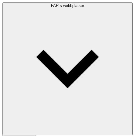
FAR:s webbplatser
Sökfråga
Sök