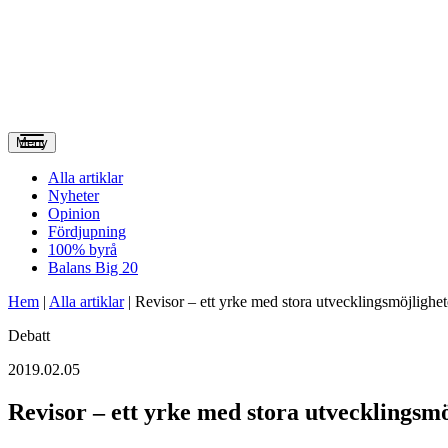
Meny
Alla artiklar
Nyheter
Opinion
Fördjupning
100% byrå
Balans Big 20
Hem
|
Alla artiklar
|
Revisor – ett yrke med stora utvecklingsmöjlighet
Debatt
2019.02.05
Revisor – ett yrke med stora utvecklingsmö