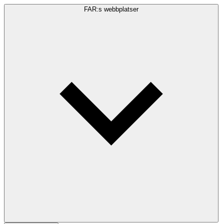
FAR:s webbplatser
Sökfråga
Sök