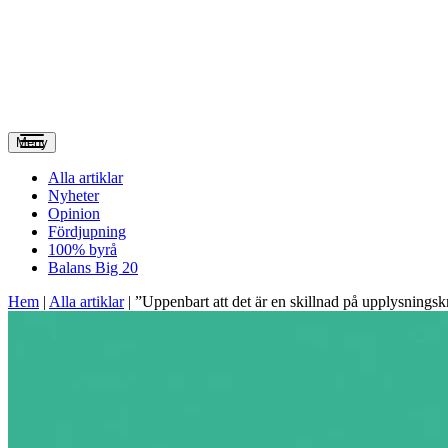
Meny
Alla artiklar
Nyheter
Opinion
Fördjupning
100% byrå
Balans Big 20
Hem
|
Alla artiklar
|
”Uppenbart att det är en skillnad på upplysnings