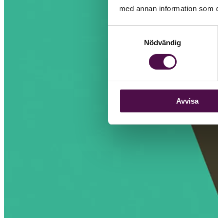
med annan information som du 
Samtyckesval
Nödvändig
Avvisa