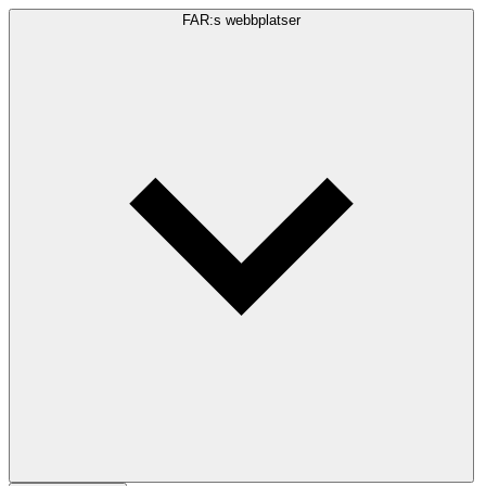
FAR:s webbplatser
Sökfråga
Sök