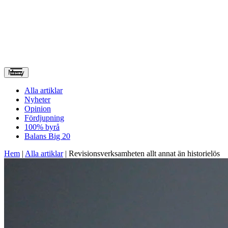
Meny
Alla artiklar
Nyheter
Opinion
Fördjupning
100% byrå
Balans Big 20
Hem
|
Alla artiklar
|
Revisionsverksamheten allt annat än historielös