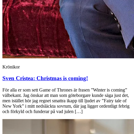
Krönikor
Sven Cristea:
Christmas is coming!
För alla er som sett Game of Thrones är frasen ”Winter is coming”
välbekant. Jag önskar att man som göteborgare kunde säga just det,
men istället hör jag regnet smattra ikapp till ljudet av ”Fairy tale of
New York” i mitt nedsläckta sovrum, där jag ligger ordentligt febrig
och förkyld och funderar på vad julen […]