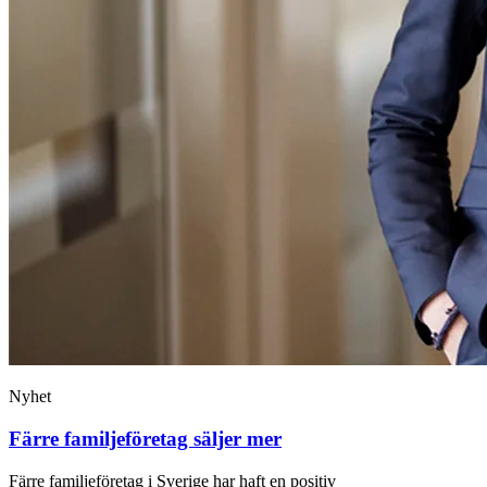
Nyhet
Färre familjeföretag säljer mer
Färre familjeföretag i Sverige har haft en positiv