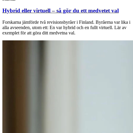
Hybrid eller virtuell – så gör du ett medvetet val
Forskarna jämförde två revisionsbyråer i Finland. Byråerna var lika i
alla avseenden, utom ett: En var hybrid och en fullt virtuell. Lär av
exemplet för att göra ditt medvetna val.