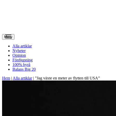
Meny
Alla artiklar
Nyheter
Opinion
Fördjupning
100% byrå
Balans Big 20
Hem
|
Alla artiklar
|
”Jag växte en meter av flytten till USA”