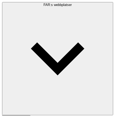
FAR:s webbplatser
Sökfråga
Sök