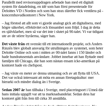
Parallellt med revisorsuppdragen arbetade han med ett digitalt
system för datadelning, en idé som han först presenterade för
Deloittes VD i Norden och som han strax därefter fick ventilera på ­
koncernhuvudkontoret i New York.
– Jag förstod att allt som vi gjorde analogt gick att digitalisera, med
högre säkerhet, effektivitet och lönsamhet som följd. I dag är detta
en självklarhet, men så var det inte i slutet på 90-talet. Vi var tidigast
ute av de större byråerna, säger han.
Det växte från
ett svenskt till ett internationellt projekt, och Anders
Rinzén blev globalt ansvarig för utrullningen av systemet, som heter
Deloitte Online och som i mitten av 00-talet fanns i 150 länder och
hade hundratusentals användare. Jobbet innebar att han flyttade med
familjen till Chicago, där han som nästan ensam icke-amerikan på
kontoret hade en chefspost.
– Jag växte en meter av denna utmaning och av att flytta till USA.
Det var också intressant att möta en annan företagskultur: mer
hierarki och mindre dialog än i Sverige.
Sedan 2007 är
han tillbaka i Sverige, med placeringsort i Umeå där
hans initiala uppgift var att ta marknadsandelar. Sedan dess har
kontoret gått från fem till cirka 30 anställda.