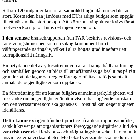
Siffran 120 miljarder kronor är sannolikt högre då mörkertalet är
stort. Kostnaden kan jämföras med EU:s årliga budget som uppgår
till ett nästan lika stort belopp. Att större ansträngningar krävs för att
motverka korruption finns det ingen tvekan om.
I den senaste
branschrapporten från FAR beskrivs revisions- och
rådgivningsbranschen som en viktig komponent för ett
välfungerande näringsliv, vilket i allra högsta grad innefattar ett
korruptionsfritt näringsliv.
En betydande del av yrkesutövningen är att främja hållbara företag
och samhällen genom att bidra till att affärsmässiga beslut tas på rätt
grunder, att de lagar och regler företag omfattas av följs samt att
anmäla de oegentligheter som upptäcks.
En förutsättning för att kunna fullgöra anmälningsskyldigheten vid
misstanke om oegentligheter är att revisorn har ingående kunskap
om den verksamhet som ska granskas – först då kan oegentligheter
identifieras.
Detta känner vi
igen från best practice på antikorruptionsområdet,
särskilt kravet på att organisationers förebyggande åtgärder alltid ska
vara riskbaserade. Revisions- och rådgivningsbranschen har en unik
insyn i externa verksamheter. Med ökad verksamhetskännedom är