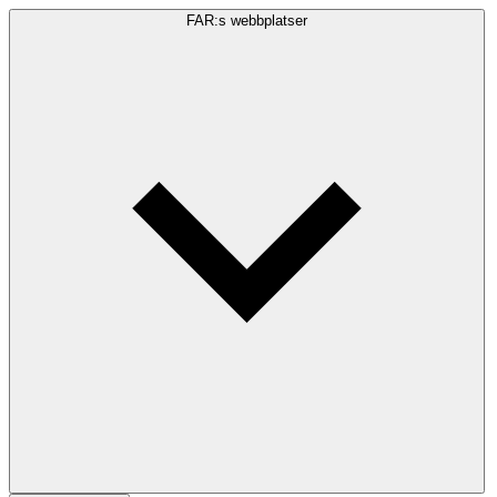
FAR:s webbplatser
Sökfråga
Sök