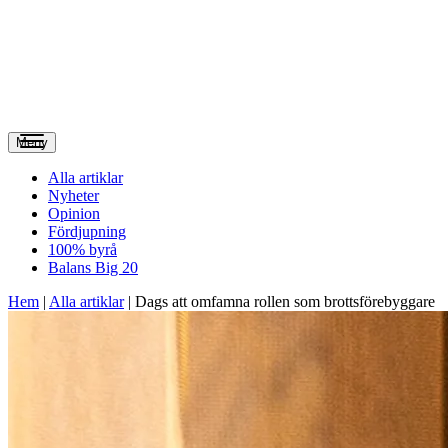
Meny
Alla artiklar
Nyheter
Opinion
Fördjupning
100% byrå
Balans Big 20
Hem
|
Alla artiklar
|
Dags att omfamna rollen som brotts­förebyggare