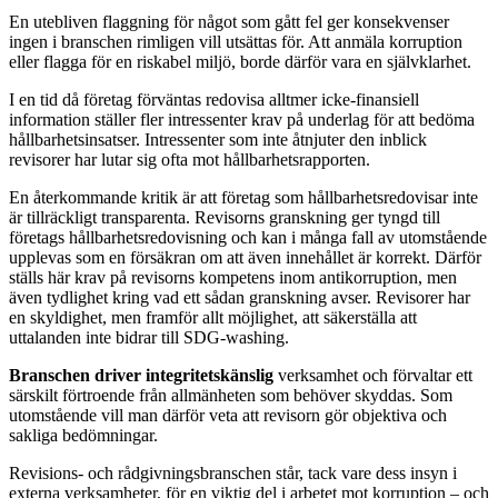
En utebliven flaggning för något som gått fel ger konsekvenser
ingen i branschen rimligen vill utsättas för. Att anmäla korruption
eller flagga för en riskabel miljö, borde därför vara en självklarhet.
I en tid då företag förväntas redovisa alltmer icke-finansiell
information ställer fler intressenter krav på underlag för att bedöma
hållbarhetsinsatser. Intressenter som inte åtnjuter den inblick
revisorer har lutar sig ofta mot hållbarhetsrapporten.
En återkommande kritik är att företag som hållbarhetsredovisar inte
är tillräckligt transparenta. Revisorns granskning ger tyngd till
företags hållbarhetsredovisning och kan i många fall av utomstående
upplevas som en försäkran om att även innehållet är korrekt. Därför
ställs här krav på revisorns kompetens inom antikorruption, men
även tydlighet kring vad ett sådan granskning avser. Revisorer har
en skyldighet, men framför allt möjlighet, att säkerställa att
uttalanden inte bidrar till SDG-washing.
Branschen driver integritetskänslig
verksamhet och förvaltar ett
särskilt förtroende från allmänheten som behöver skyddas. Som
utomstående vill man därför veta att revisorn gör objektiva och
sakliga bedömningar.
Revisions- och rådgivningsbranschen står, tack vare dess insyn i
externa verksamheter, för en viktig del i arbetet mot korruption – och