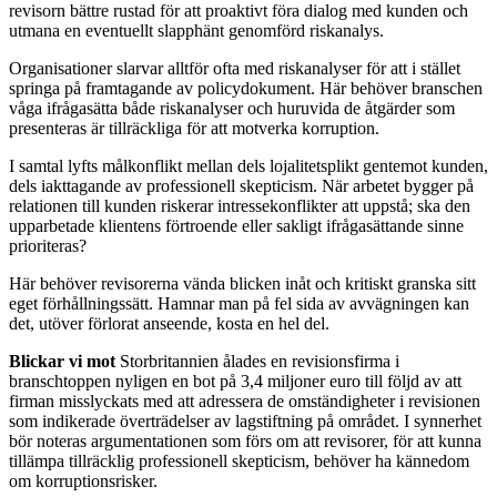
revisorn bättre rustad för att proaktivt föra dialog med kunden och
utmana en eventuellt slapphänt genomförd riskanalys.
Organisationer slarvar alltför ofta med riskanalyser för att i stället
springa på framtagande av policydokument. Här behöver branschen
våga ifrågasätta både riskanalyser och huruvida de åtgärder som
presenteras är tillräckliga för att motverka korruption.
I samtal lyfts målkonflikt mellan dels lojalitetsplikt gentemot kunden,
dels iakttagande av professionell skepticism. När arbetet bygger på
relationen till kunden riskerar intressekonflikter att uppstå; ska den
upparbetade klientens förtroende eller sakligt ifrågasättande sinne
prioriteras?
Här behöver revisorerna vända blicken inåt och kritiskt granska sitt
eget förhållningssätt. Hamnar man på fel sida av avvägningen kan
det, utöver förlorat anseende, kosta en hel del.
Blickar vi mot
Storbritannien ålades en revisionsfirma i
branschtoppen nyligen en bot på 3,4 miljoner euro till följd av att
firman misslyckats med att adressera de omständigheter i revisionen
som indikerade överträdelser av lagstiftning på området. I synnerhet
bör noteras argumentationen som förs om att revisorer, för att kunna
tillämpa tillräcklig professionell skepticism, behöver ha kännedom
om korruptionsrisker.