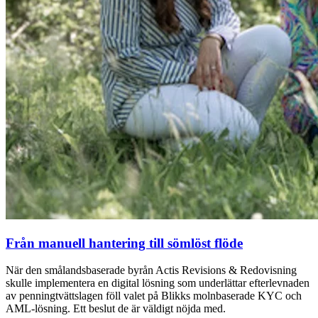
Från manuell hantering till sömlöst flöde
När den smålandsbaserade byrån Actis Revisions & Redovisning
skulle implementera en digital lösning som underlättar efterlevnaden
av penningtvättslagen föll valet på Blikks molnbaserade KYC och
AML-lösning. Ett beslut de är väldigt nöjda med.