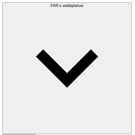
FAR:s webbplatser
Sökfråga
Sök