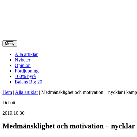
Meny
Alla artiklar
Nyheter
Opinion
Fördjupning
100% byrå
Balans Big 20
Hem
|
Alla artiklar
|
Medmänsklighet och motivation – nycklar i kamp
Debatt
2019.10.30
Medmänsklighet och motivation – nycklar