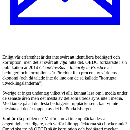
E
nligt vår erfarenhet är det inte svårt att identifiera bedrägeri och
korruption, men det är svårt att
vilja
hitta det. OEDC förklarade i sin
publikation år 2014
CleanGovBus – Integrity in Practice
att
bedrägeri och korruption står för cirka fem procent av världens
ekonomi (och då talade inte de inte om de så kallade ”korrupta
utvecklingsländerna”).
Sverige är inget undantag vilket vi alla kunnat läsa om i media under
de senaste åren men det mesta av det som utreds syns inte i media.
Med tanke på att de flesta bedrägerier upptäcks sent, kan vi inte
utesluta att det är toppen av det berömda isberget.
Vad är då
problemet? Varför kan vi inte upptäcka dessa
oegentligheter tidigare, och varför blir upptäckterna så chockerande?
Om vi ska tro på OECD så är korruption och bedrägeri mycket