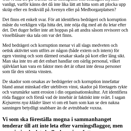
vanligt, varför känns det då inte lika lätt att hitta som att plocka upp
skräp efter en festkväll på Avenyn eller på Medborgarplatsen?
Det finns ett enkelt svar. För att identifiera bedrägeri och korruption
måste du verkligen vilja hitta det, inte nöja dig med att du letar efter
det. Det duger heller inte att hoppas på att andra såsom revisorer och
visselblåsare ska tala om var det finns.
Med bedrägeri och korruption menar vi all slags medveten och
oetisk aktivitet som utförs av någon (både extern och intern) för
egen vinning och som därmed orsakar skada på kort eller lång sikt.
Man ska inte tro att det enbart handlar om oärlig personal, vilket
självklart kan vara en faktor men det är oftast inte dessa personer
som får den största vinsten.
De skador som orsakas av bedrägerier och korruption innefattar
bland annat minskad eller utebliven vinst, skador på företagets rykte
och varumärke samt erosion i din organisationskultur. Att identifiera
röda flaggor och förstå vad de innebär är faktiskt inte svårt. I sagan
Kejsarens nya kläder
läser vi om ett barn som kan se den nakna
sanningen betydligt snabbare än de avtrubbade vuxna.
Vi som ska föreställa mogna i sammanhanget
tenderar till att inte leta efter varningsflaggor, men