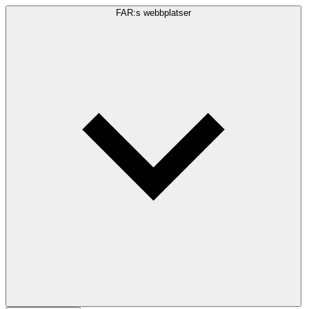
FAR:s webbplatser
Sökfråga
Sök