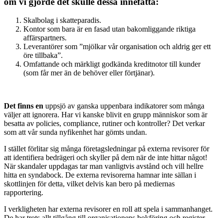
om vi gjorde det skulle dessa innefatta:
Skalbolag i skatteparadis.
Kontor som bara är en fasad utan bakomliggande riktiga
affärspartners.
Leverantörer som ”mjölkar vår organisation och aldrig ger ett
öre tillbaka”.
Omfattande och märkligt godkända kreditnotor till kunder
(som får mer än de behöver eller förtjänar).
Det finns en
uppsjö av ganska uppenbara indikatorer som många
väljer att ignorera. Har vi kanske blivit en grupp människor som är
besatta av policies, compliance, rutiner och kontroller? Det verkar
som att vår sunda nyfikenhet har gömts undan.
I stället förlitar sig många företagsledningar på externa revisorer för
att identifiera bedrägeri och skyller på dem när de inte hittar något!
När skandaler uppdagas tar man vanligtvis avstånd och vill hellre
hitta en syndabock. De externa revisorerna hamnar inte sällan i
skottlinjen för detta, vilket delvis kan bero på mediernas
rapportering.
I verkligheten har externa revisorer en roll att spela i sammanhanget.
De har trots allt tillgång till organisationens bokföring och register,