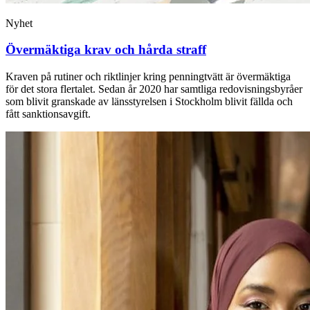
Nyhet
Övermäktiga krav och hårda straff
Kraven på rutiner och riktlinjer kring penning­tvätt är övermäktiga
för det stora flertalet. Sedan år 2020 har samtliga ­redo­visningsbyråer
som blivit ­granskade av länsstyrelsen i ­Stockholm blivit fällda och
fått sanktionsavgift.