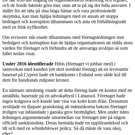
och de borde faktiskt göra mer, utan att ta på sig det fulla ansvaret. I
stället för att sitta på sina höga hästar och vara professionellt
skeptiska, kan man hjälpa ledningen med en ansats att stoppa
bedrägeri och korruption tillsammans och anta ett förhållningssätt
med en frisk nyfikenhet.
Om revisorer står enade tillsammans med företagsledningen mot
bedrägeri och korruption kan de hjälpa organisationen att rädda stora
värden för företaget och förhindra att de ansvariga avslöjas så som
fallet nedan visar.
Under 2016 identifierade
Hibis (företaget vi jobbar med) i
samverkan med kunden (ett stort nordiskt företag) att en leverantör
baserad på Cypern hade ett bankkonto i Estland som sålde kol till
dem för hundratals miljoner kronor.
En närmare utredning visade att detta företag hade ett kontor med tre
anställda, baserade på en advokatbyrå i Limassol. Företaget hade
ingen kolgruva och kunde inte visa var kolet kom ifrån. Dessutom
avslöjade en djupare granskning att människorna bakom företaget
troligen var inblandade i ganska grov brottslighet. Men under tiden
ledningen argumenterade sinsemellan var företaget inte på någon
officiell sanktionslista. Deras hemsida hade en uppförandekod och
till och med en whistleblower policy. Så då måste de vara okej,
eller?