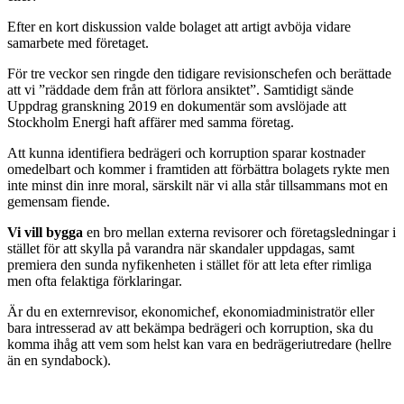
Efter en kort diskussion valde bolaget att artigt avböja vidare
samarbete med företaget.
För tre veckor sen ringde den tidigare revisionschefen och berättade
att vi ”räddade dem från att förlora ansiktet”. Samtidigt sände
Uppdrag granskning 2019 en dokumentär som avslöjade att
Stockholm Energi haft affärer med samma företag.
Att kunna identifiera bedrägeri och korruption sparar kostnader
omedelbart och kommer i framtiden att förbättra bolagets rykte men
inte minst din inre moral, särskilt när vi alla står tillsammans mot en
gemensam fiende.
Vi vill bygga
en bro mellan externa revisorer och företagsledningar i
stället för att skylla på varandra när skandaler uppdagas, samt
premiera den sunda nyfikenheten i stället för att leta efter rimliga
men ofta felaktiga förklaringar.
Är du en externrevisor, ekonomichef, ekonomiadministratör eller
bara intresserad av att bekämpa bedrägeri och korruption, ska du
komma ihåg att vem som helst kan vara en bedrägeriutredare (hellre
än en syndabock).