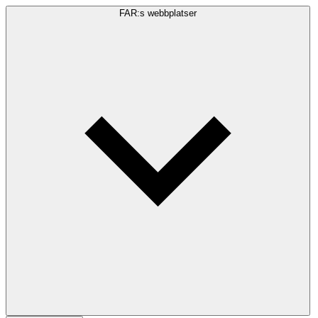
FAR:s webbplatser
Sökfråga
Sök