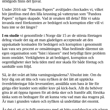
stöldgods finns det tjuvar.
Under 2016 när ”Panama Papers” avslöjades chockades vi, vilket
bör jämföras med den lilla krusning på vattenytan som ”Pandora
Papers” nyligen skapade. Vad är orsaken till detta? Blir vi sakta
invanda med förekomsten av bedrägeri och korruption eller vill vi
bara inte se det längre?
I en studie
vi genomförde i Norge där 15 av de största företagen
deltog visade det sig att man gladeligen accepterade att den
uppskattade kostnaden för bedrägeri och korruption i ge­nomsnitt
kan vara sex procent av omsättningen. Man bedömde däremot sin
egen organisation som ”bäst i klassen” med betydligt färre problem
inom området. Verkligheten är att bedrägeri, korruption och
oegentligheter sker hela tiden med stor skada för både företag och
samhälle som följd.
Så, är det svårt att hitta varningssignalerna? Absolut inte. Om du
bryr dig om att titta och vara nyfiken är det lätt att upptäcka
överdebiteringar från leverantörer, anställda som bara är lite för
giriga eller kunder som ställer krav på kick-back. Allt du behöver
göra är att öppna ögonen för att detta sker och framför allt; försöka
tänka som en bedragare för att kunna veta vad man ska reagera på.
Är man i grunden vaken och nyfiken så underlättar det enormt.
Är det så att vi är fullt upptagna med att hitta syndabockar när någon