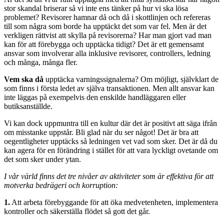
stor skandal briserar så vi inte ens tänker på hur vi ska lösa
problemet? Revisorer hamnar då och då i skottlinjen och refereras
till som några som borde ha upp­täckt det som var fel. Men är det
verkligen rätt­vist att skylla på revisorerna? Har man gjort vad man
kan för att förebygga och upptäcka tidigt? Det är ett gemensamt
ansvar som involverar alla inklusive revisorer, controllers, ledning
och många, många fler.
Vem ska då
upptäcka varningssignalerna? Om möjligt, självklart de
som finns i första ledet av själva transaktionen. Men allt ansvar kan
inte läggas på exempelvis den enskilde handläg­garen eller
butiksanställde.
Vi kan dock uppmuntra till en kultur där det är positivt att säga ifrån
om misstanke uppstår. Bli glad när du ser något! Det är bra att
oegentlig­heter upptäcks så ledningen vet vad som sker. Det är då du
kan agera för en förändring i stället för att vara lyckligt ovetande om
det som sker under ytan.
I vår värld finns det tre nivåer av aktiviteter som är effektiva för att
motverka bedrägeri och korruption:
1.
Att arbeta förebyggande för att öka med­vetenheten, implementera
kontroller och säkerställa flödet så gott det går.