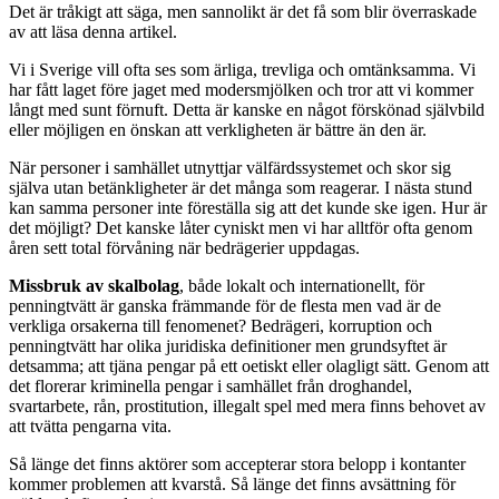
D
et är tråkigt att säga, men sannolikt är det få som blir överraskade
av att läsa denna artikel.
Vi i Sverige vill ofta ses som ärliga, trevliga och omtänksamma. Vi
har fått laget före jaget med modersmjölken och tror att vi kommer
långt med sunt förnuft. Detta är kanske en något förskönad självbild
eller möjligen en önskan att verkligheten är bättre än den är.
När personer i samhället utnyttjar välfärds­systemet och skor sig
själva utan betänkligheter är det många som reagerar. I nästa stund
kan samma personer inte föreställa sig att det kunde ske igen. Hur är
det möjligt? Det kanske låter cyniskt men vi har alltför ofta genom
åren sett total förvåning när bedrägerier uppdagas.
Missbruk av skalbolag
, både lokalt och internationellt, för
penningtvätt är ganska främmande för de flesta men vad är de
verkliga orsakerna till fenomenet? Bedrägeri, kor­ruption och
penningtvätt har olika juridiska definitioner men grundsyftet är
detsamma; att tjäna pengar på ett oetiskt eller olagligt sätt. Genom att
det florerar kriminella pengar i samhället från droghandel,
svartarbete, rån, prostitution, illegalt spel med mera finns behovet av
att tvätta pengarna vita.
Så länge det finns aktörer som accepterar stora belopp i kontanter
kommer problemen att kvarstå. Så länge det finns avsättning för