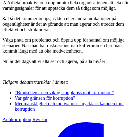
2.
Arbeta proaktivt och uppmuntra hela organi­sationen att leta efter
varningssignaler för att upptäcka dem så tidigt som möjligt.
3.
Då det kommer in tips, rykten eller andra indi­kationer på
oegentligheter är det avgörande att man agerar och utreder dem
effektivt och strukturerat.
Våga prata om problemet och öppna upp för samtal om möjliga
scenarier. När man har dis­kussionerna i kafferummen har man
kommit långt med att öka medvetenheten.
Nu är det dags att vi alla ser och agerar, på alla nivåer!
Tidigare debatter/artiklar i ämnet:
“Branschen är en viktig stoppkloss mot korruption”
Var går gränsen för korruption?
Medmänsklighet och motivation – nycklar i kampen mot
korruption
Antikorruption
Revisor