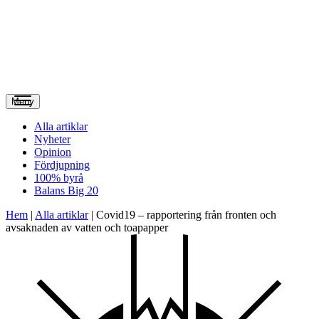
Meny
Alla artiklar
Nyheter
Opinion
Fördjupning
100% byrå
Balans Big 20
Hem
|
Alla artiklar
|
Covid19 – rapportering från fronten och
avsaknaden av vatten och toapapper