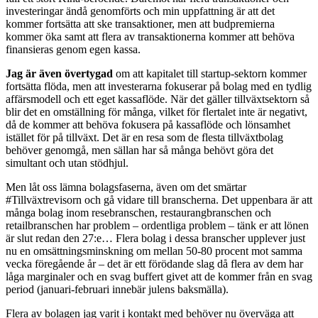
investeringar ändå genomförts och min uppfattning är att det
kommer fortsätta att ske transaktioner, men att budpremierna
kommer öka samt att flera av transaktionerna kommer att behöva
finansieras genom egen kassa.
Jag är även övertygad
om att kapitalet till startup-sektorn kommer
fortsätta flöda, men att investerarna fokuserar på bolag med en tydlig
affärsmodell och ett eget kassaflöde. När det gäller tillväxtsektorn så
blir det en omställning för många, vilket för flertalet inte är negativt,
då de kommer att behöva fokusera på kassaflöde och lönsamhet
istället för på tillväxt. Det är en resa som de flesta tillväxtbolag
behöver genomgå, men sällan har så många behövt göra det
simultant och utan stödhjul.
Men låt oss lämna bolagsfaserna, även om det smärtar
#Tillväxtrevisorn och gå vidare till branscherna. Det uppenbara är att
många bolag inom resebranschen, restaurangbranschen och
retailbranschen har problem – ordentliga problem – tänk er att lönen
är slut redan den 27:e… Flera bolag i dessa branscher upplever just
nu en omsättningsminskning om mellan 50-80 procent mot samma
vecka föregående år – det är ett förödande slag då flera av dem har
låga marginaler och en svag buffert givet att de kommer från en svag
period (januari-februari innebär julens baksmälla).
Flera av bolagen jag varit i kontakt med behöver nu överväga att