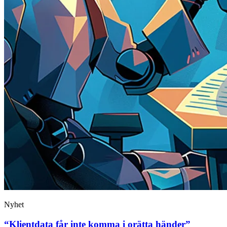
Nyhet
“Klientdata får inte komma i orätta händer”