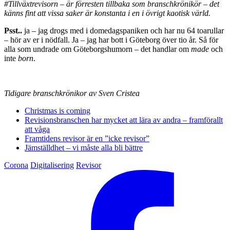
#Tillväxtrevisorn – är förresten tillbaka som branschkrönikör – det
känns fint att vissa saker är konstanta i en i övrigt kaotisk värld.
Psst..
ja – jag drogs med i domedagspaniken och har nu 64 toarullar
– hör av er i nödfall. Ja – jag har bott i Göteborg över tio år. Så för
alla som undrade om Göteborgshumorn – det handlar om
made
och
inte
born
.
Tidigare branschkrönikor av Sven Cristea
Christmas is coming
Revisionsbranschen har mycket att lära av andra – framförallt
att våga
Framtidens revisor är en ”icke revisor”
Jämställdhet – vi måste alla bli bättre
Corona
Digitalisering
Revisor