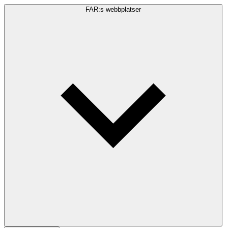
FAR:s webbplatser
Sökfråga
Sök