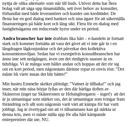
nyttja de olika alternativ som står till buds. Utöver detta har flera
bolag valt att säga upp timanställda, sett över behov av konsulter,
förhandlat med både leverantörer och kunder om kredittider. De
flesta har en god dialog med banken och sina ägare för att säkerställa
finansieringen på både kort och lång sikt. Flera för en dialog med
fastighetsägarna om reducerade hyror under en period.
Andra branscher har inte
drabbats lika hårt – e-handeln är fortsatt
stark och kommer fortsätta att vara det givet att vi inte går in i en
långdragen lågkonjunktur och det påverkar den kollektiva
konsumtionsviljan. Sedan har vi exempelvis konsultbranschen har
ännu inte sett nedgången, även om det rimligtvis snarare är en
tidsfråga. Vi är många som håller andan och hoppas att det rör sig
om en kort period, men någonstans därinne ropar en envis röst: ”Det
måste bli värre innan det blir bättre!”
Min hustru Emmelie skriker plötsligt: ”Vattnet är tillbaka!” och jag
inser, när min näsa börjar fyllas av den där härliga doften av
Skånerost (inget tar Skånerosten ur Helsingborgaren – inget!) att det
är ju utmaningar som stärker oss, det är utmaningar som tvingar fram
förändring och allt som någonsin varit värt att kämpa för har varit
jobbigt. Jag är övertygad om att vi tillsammans kan gå stärkta ur
denna kris, men vi måste ställa upp för alla hårt kämpande
entreprenörer där ute, NU.