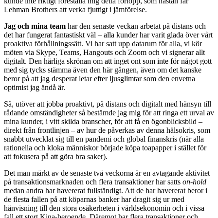
kunde inte riktigt föreställa mig detta förlopp, som nästan får
Lehman Brothers att verka fjuttigt i jämförelse.
Jag och mina team
har den senaste veckan arbetat på distans och
det har fungerat fantastiskt väl – alla kunder har varit glada över vårt
proaktiva förhållningssätt. Vi har satt upp datarum för alla, vi kör
möten via Skype, Teams, Hangouts och Zoom och vi signerar allt
digitalt. Den härliga skrönan om att inget ont som inte för något gott
med sig tycks stämma även den här gången, även om det kanske
beror på att jag desperat letar efter ljusglimtar som den envetna
optimist jag ändå är.
Så, utöver att jobba proaktivt, på distans och digitalt med hänsyn till
rådande omständigheter så bestämde jag mig för att ringa ett urval av
mina kunder, i vitt skilda branscher, för att få en ögonblicksbild –
direkt från frontlinjen – av hur de påverkas av denna hälsokris, som
snabbt utvecklat sig till en pandemi och global finanskris (när alla
rationella och kloka människor började köpa toapapper i stället för
att fokusera på att göra bra saker).
Det man märkt av de senaste två veckorna är en avtagande aktivitet
på transaktionsmarknaden och flera transaktioner har satts
on-hold
medan andra har havererat fullständigt. Att de har havererat beror i
de flesta fallen på att köparnas banker har dragit sig ur med
hänvisning till den stora osäkerheten i världsekonomin och i vissa
fall ett stort Kina-beroende. Däremot har flera transaktioner och