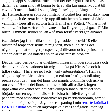
att jag knappt ser datorskärmen, men det lovar gott inför resten av
dagen. Ser fram emot att kunna bryta av alla krissamtal kopplat till
covid-19 med en kaffe i solen, längs husväggen, i längtan efter den
där Hemsedalsresan som blev inställd. Plötsligt hör jag ett skrik, som
enträget och desperat letar sig upp till mitt hemmakontor på fjärde
våningen (föreställ er ett torn taget från Harry Potter); ”Vi har inget
vatten… det har varit en akut vattenläcka längre upp på gatan!” Min
hustru Emmelie skriker sällan – så man förstår verkligen allvaret.
Fan
tänker jag i mitt stilla sinne – jag trodde att covid-19 eller
bristen på toapapper skulle ta mig först, men alltid finns det
någonting annat som ger perspektiv på tillvaron och vips inser man
att den där inställda kaffen i solen är ens minsta problem.
Det där med perspektiv är onekligen intressant i tider som dessa och
den nuvarande situationen får mig att tänka på Nietzsche och hans
tidlösa citat: ”There are no facts – only interpretations”. Han var
något på spåren där – när sanningen enkom är någons tolkning –
precis som i dag – när det finns lika många tolkningar och åsikter
om covid-19 som det finns människor blir allt osäkert. Ingen
uppskattar osäkerhet och det har verkligen inneburit att det som
började som en regional hälsokris i Kina har blivit en global
pandemi med förödande konsekvenser på världsekonomin, som vi
ännu bara börjat skönja. Jag hade en spaning i min
senaste krönika i
FAR:s Resultat
om att en lågkonjunktur var i antågande, men jag