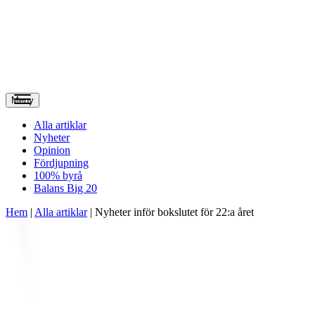
Meny
Alla artiklar
Nyheter
Opinion
Fördjupning
100% byrå
Balans Big 20
Hem
|
Alla artiklar
|
Nyheter inför bokslutet för 22:a året