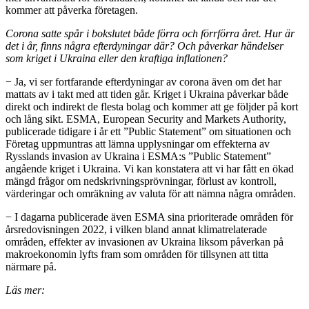
kommer att påverka företagen.
Corona satte spår i bokslutet både förra och förrförra året. Hur är
det i år, finns några efterdyningar där? Och påverkar händelser
som kriget i Ukraina eller den kraftiga inflationen?
− Ja, vi ser fortfarande efterdyningar av corona även om det har
mattats av i takt med att tiden går. Kriget i Ukraina påverkar både
direkt och indirekt de flesta bolag och kommer att ge följder på kort
och lång sikt. ESMA, European Security and Markets Authority,
publicerade tidigare i år ett ”Public Statement” om situationen och
Företag uppmuntras att lämna upplysningar om effekterna av
Rysslands invasion av Ukraina i ESMA:s ”Public Statement”
angående kriget i Ukraina. Vi kan konstatera att vi har fått en ökad
mängd frågor om nedskrivningsprövningar, förlust av kontroll,
värderingar och omräkning av valuta för att nämna några områden.
− I dagarna publicerade även ESMA sina prioriterade områden för
årsredovisningen 2022, i vilken bland annat klimatrelaterade
områden, effekter av invasionen av Ukraina liksom påverkan på
makroekonomin lyfts fram som områden för tillsynen att titta
närmare på.
Läs mer: