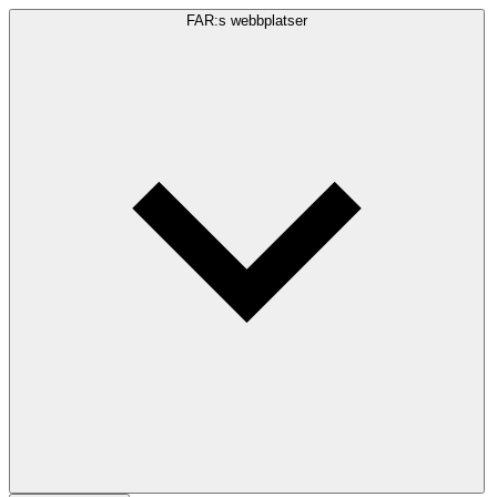
FAR:s webbplatser
Sökfråga
Sök