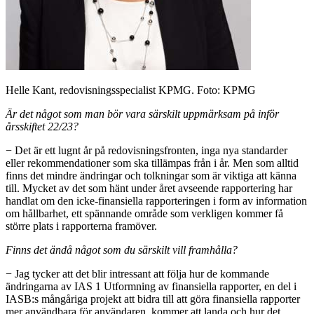
Helle Kant, redovisningsspecialist KPMG. Foto: KPMG
Är det något som man bör vara särskilt uppmärksam på inför
årsskiftet 22/23?
− Det är ett lugnt år på redovisningsfronten, inga nya standarder
eller rekommendationer som ska tillämpas från i år. Men som alltid
finns det mindre ändringar och tolkningar som är viktiga att känna
till. Mycket av det som hänt under året avseende rapportering har
handlat om den icke-finansiella rapporteringen i form av information
om hållbarhet, ett spännande område som verkligen kommer få
större plats i rapporterna framöver.
Finns det ändå något som du särskilt vill framhålla?
− Jag tycker att det blir intressant att följa hur de kommande
ändringarna av IAS 1 Utformning av finansiella rapporter, en del i
IASB:s mångåriga projekt att bidra till att göra finansiella rapporter
mer användbara för användaren, kommer att landa och hur det