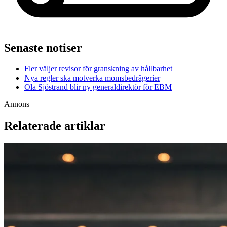
Senaste notiser
Fler väljer revisor för granskning av hållbarhet
Nya regler ska motverka momsbedrägerier
Ola Sjöstrand blir ny generaldirektör för EBM
Annons
Relaterade artiklar