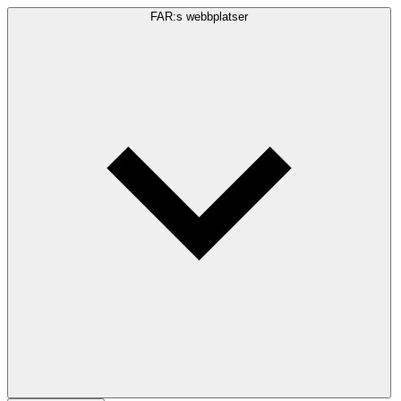
FAR:s webbplatser
Sökfråga
Sök