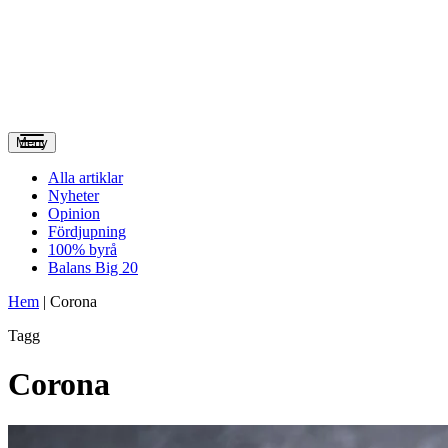
Meny
Alla artiklar
Nyheter
Opinion
Fördjupning
100% byrå
Balans Big 20
Hem
|
Corona
Tagg
Corona