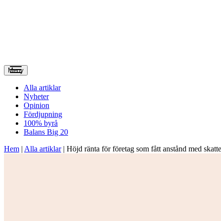
Meny
Alla artiklar
Nyheter
Opinion
Fördjupning
100% byrå
Balans Big 20
Hem
|
Alla artiklar
|
Höjd ränta för företag som fått anstånd med skatt