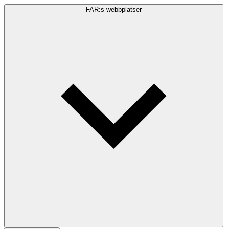
FAR:s webbplatser
Sökfråga
Sök