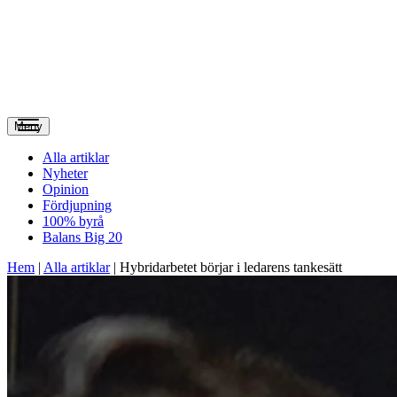
Meny
Alla artiklar
Nyheter
Opinion
Fördjupning
100% byrå
Balans Big 20
Hem
|
Alla artiklar
|
Hybridarbetet börjar i ledarens tankesätt