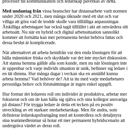
processer till kommunikation och ledarskap påverkas av detta.
Med undantag från
vissa branscher har distansarbete varit normen
under 2020 och 2021, men många räknade med ett slut och var
villiga att göra vad de trodde skulle vara tillfälliga anpassningar.
Åtskilliga arbetstagare har också tagit tillfället i akt att omvärdera sitt
arbetssätt. Nu när en hybrid och digital arbetssituation sannolikt
kommer att fortsätta kan mer permanenta beslut behöva fattas och
dessa beslut är komplicerade.
När alternativet att arbeta hemifrån var den enda lösningen för att
hålla människor friska och skyddade var det inte mycket diskussion.
Att stanna hemma gällde alla som kunde, men nu när lösningen inte
är uppenbar och varje individs situation är unik, befinner sig ledare i
en tät dimma. Hur många dagar i veckan ska en anställd kunna
arbeta hemma? Vad behöver de? Att ta itu med varje medarbetares
personliga behov och förutsättningar är ingen enkel uppgift.
Hur formar det ledarens roll om individer är produktiva, arbetar mer
fokuserat och om de kan hålla sig själva och sina kollegor ansvariga
på distans? För trygga ledare är detta ett tecken på en positiv
utveckling av ett starkare medarbetarskap. Men för andra, som
definierar ledarskapsframgång med att kontrollera och detaljstyra
sina teammedlemmar så hotar ett mer permanent hybridscenario att
undergräva värdet av deras roll.