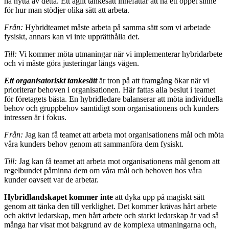
ha nytta av detta. Ett agilt tankesätt innefattar att ha ett öppet sinne
för hur man stödjer olika sätt att arbeta.
Från:
Hybridteamet måste arbeta på samma sätt som vi arbetade
fysiskt, annars kan vi inte upprätthålla det.
Till:
Vi kommer möta utmaningar när vi implementerar hybridarbete
och vi måste göra justeringar längs vägen.
Ett organisatoriskt tankesätt
är tron på att framgång ökar när vi
prioriterar behoven i organisationen. Här fattas alla beslut i teamet
för företagets bästa. En hybridledare balanserar att möta individuella
behov och gruppbehov samtidigt som organisationens och kunders
intressen är i fokus.
Från:
Jag kan få teamet att arbeta mot organisationens mål och möta
våra kunders behov genom att sammanföra dem fysiskt.
Till:
Jag kan få teamet att arbeta mot organisationens mål genom att
regelbundet påminna dem om våra mål och behoven hos våra
kunder oavsett var de arbetar.
Hybridlandskapet kommer inte
att dyka upp på magiskt sätt
genom att tänka den till verklighet. Det kommer krävas hårt arbete
och aktivt ledarskap, men hårt arbete och starkt ledarskap är vad så
många har visat mot bakgrund av de komplexa utmaningarna och,