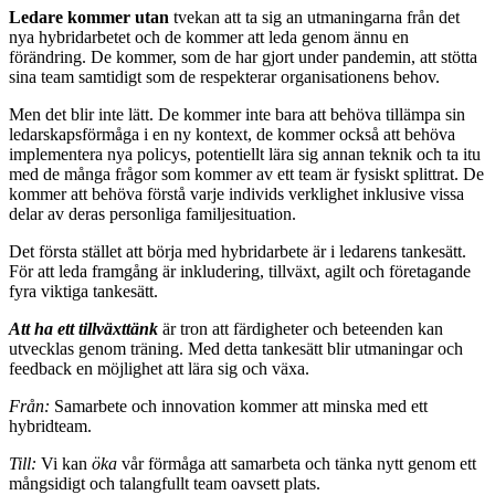
Ledare kommer utan
tvekan att ta sig an utmaningarna från det
nya hybridarbetet och de kommer att leda genom ännu en
förändring. De kommer, som de har gjort under pandemin, att stötta
sina team samtidigt som de respekterar organisationens behov.
Men det blir inte lätt. De kommer inte bara att behöva tillämpa sin
ledarskapsförmåga i en ny kontext, de kommer också att behöva
implementera nya policys, potentiellt lära sig annan teknik och ta itu
med de många frågor som kommer av ett team är fysiskt splittrat. De
kommer att behöva förstå varje individs verklighet inklusive vissa
delar av deras personliga familjesituation.
Det första stället att börja med hybridarbete är i ledarens tankesätt.
För att leda framgång är inkludering, tillväxt, agilt och företagande
fyra viktiga tankesätt.
Att ha ett tillväxttänk
är tron att färdigheter och beteenden kan
utvecklas genom träning. Med detta tankesätt blir utmaningar och
feedback en möjlighet att lära sig och växa.
Från:
Samarbete och innovation kommer att minska med ett
hybridteam.
Till:
Vi kan
öka
vår förmåga att samarbeta och tänka nytt genom ett
mångsidigt och talangfullt team oavsett plats.