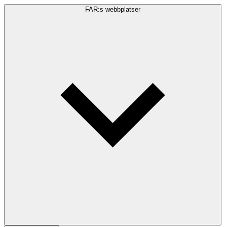
FAR:s webbplatser
Sökfråga
Sök