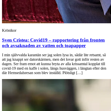
Krönikor
Sven Cristea:
Covid19 – rapportering från fronten
och avsaknaden av vatten och toapapper
I min självvalda karantän ser jag solen lysa in, sådär lite retsamt, så
att jag knappt ser datorskärmen, men det lovar gott inför resten av
dagen. Ser fram emot att kunna bryta av alla krissamtal kopplat till
covid-19 med en kaffe i solen, längs husväggen, i längtan efter den
där Hemsedalsresan som blev inställd. Plötsligt […]