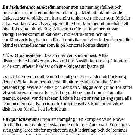
Ett inkluderande tankesätt
innebär tron att meningsfullhet och
prestation frigörs i en inkluderande miljö. Med ett inkluderande
tänkesätt ser vi olikheter i hur andra tänker och arbetar som fördelar
att använda sig av. Övergången till hybrid kommer att innehålla ett
ökat fokus på inkludering. Att betona rättvisa kommer att vara
viktigt i ledarkommunikationen, mötesstrukturen och hur
karriärutveckling hanteras för att undvika en “vi och dem”-mentalitet
bland teammedlemmar som är på kontoret kontra distans.
Från:
Organisationen bestämmer vad som är bäst. Allas
distansarbete behöver en viss struktur. Anställda som är på kontoret
är de som arbetar hårdast och är viktigast att lyssna på.
Till:
Att involvera mitt team i beslutsprocessen, i den utsträckning
det är möjligt, kommer att leda till bättre resultat för alla. Varje
persons upplevelse är olika och det kan vi lägga som grund för sättet
vi strukturerar deras arbete. Viktiga bidrag kan komma från alla i
teamet, oavsett var de arbetar. Ledare har ett ansvar att engagera alla
teammedlemmar. Karriär- och kompetensutveckling är en viktig
diskussion för alla i ett hybridteam.
Ett agilt tänkesätt
är tron att framgång i en komplex värld kräver
flexibilitet, anpassning, nyskapande och motståndskraft. Förra årets
svängning lärde chefer mycket om agilt ledarskap och de kommer