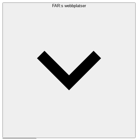
FAR:s webbplatser
Sökfråga
Sök