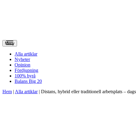
Meny
Alla artiklar
Nyheter
Opinion
Fördjupning
100% byrå
Balans Big 20
Hem
|
Alla artiklar
|
Distans, hybrid eller traditionell arbetsplats – dags