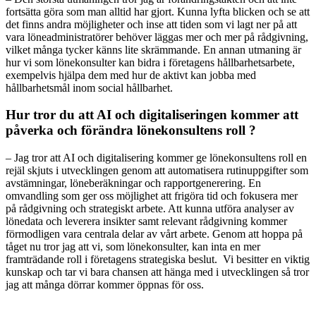
fortsätta göra som man alltid har gjort. Kunna lyfta blicken och se att
det finns andra möjligheter och inse att tiden som vi lagt ner på att
vara löneadministratörer behöver läggas mer och mer på rådgivning,
vilket många tycker känns lite skrämmande. En annan utmaning är
hur vi som lönekonsulter kan bidra i företagens hållbarhetsarbete,
exempelvis hjälpa dem med hur de aktivt kan jobba med
hållbarhetsmål inom social hållbarhet.
Hur tror du att AI och digitaliseringen kommer att
påverka och förändra lönekonsultens roll ?
– Jag tror att AI och digitalisering kommer ge lönekonsultens roll en
rejäl skjuts i utvecklingen genom att automatisera rutinuppgifter som
avstämningar, löneberäkningar och rapportgenerering. En
omvandling som ger oss möjlighet att frigöra tid och fokusera mer
på rådgivning och strategiskt arbete. Att kunna utföra analyser av
lönedata och leverera insikter samt relevant rådgivning kommer
förmodligen vara centrala delar av vårt arbete. Genom att hoppa på
tåget nu tror jag att vi, som lönekonsulter, kan inta en mer
framträdande roll i företagens strategiska beslut. Vi besitter en viktig
kunskap och tar vi bara chansen att hänga med i utvecklingen så tror
jag att många dörrar kommer öppnas för oss.