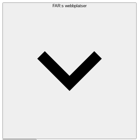
FAR:s webbplatser
Sökfråga
Sök