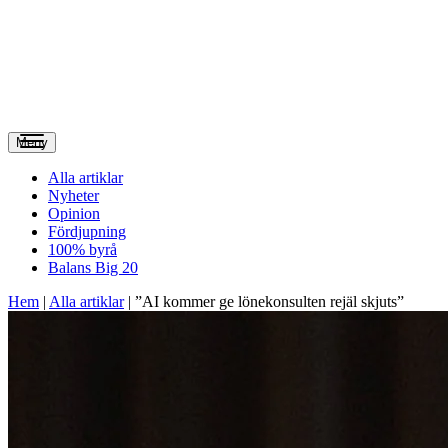
Meny
Alla artiklar
Nyheter
Opinion
Fördjupning
100% byrå
Balans Big 20
Hem
|
Alla artiklar
|
”AI kommer ge lönekonsulten rejäl skjuts”