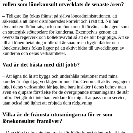
rollen som lönekonsult utvecklats de senaste åren?
– Tidigare låg fokus främst på själva löneadministrationen, att
säkerställa att löner distribuerades korrekt och i rätt tid. Nu har
dynamiken förändrats, och som lönekonsult förväntas du agera som
en strategisk stöttepelare för kunderna. Exempelvis genom att
översätta regelverk och kollektivavtal så att de blir begripliga. Att se
till att löneutbetalningar blir rätt är snarare en hygienfaktor och
lönekonsultens fokus ligger på att aktivt bidra till utvecklingen av
kunderna och deras verksamheter.
Vad är det bästa med ditt jobb?
– Att ägna tid åt att bygga och underhålla relationer med mina
kunder är något jag verkligen brinner för. Genom att aktivt engagera
mig i deras verksamhet får jag inte bara insikter i deras behov utan
även en djupare förståelse för de övergripande utmaningarna de står
inför. Det gör det inte bara enklare för mig att anpassa min service,
utan också möjlighet att erbjuda dem rådgivning.
Vilka är de främsta utmaningarna för er som
lönekonsulter framöver?
– Den största utmaningen tror jag är förändringstakten och att inte