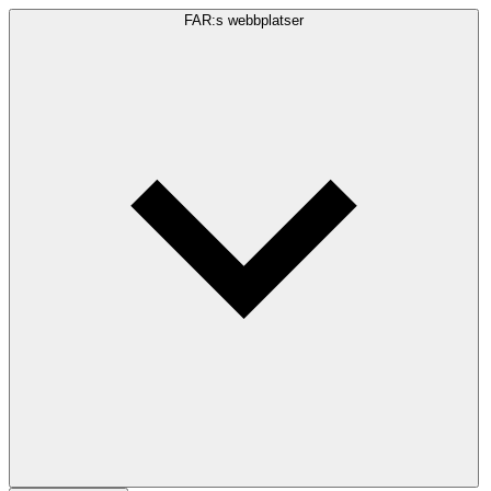
FAR:s webbplatser
Sökfråga
Sök