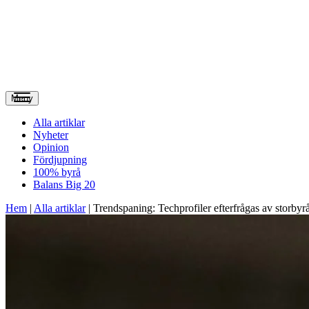
Meny
Alla artiklar
Nyheter
Opinion
Fördjupning
100% byrå
Balans Big 20
Hem
|
Alla artiklar
|
Trendspaning: Techprofiler efterfrågas av storbyr