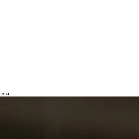
åerna