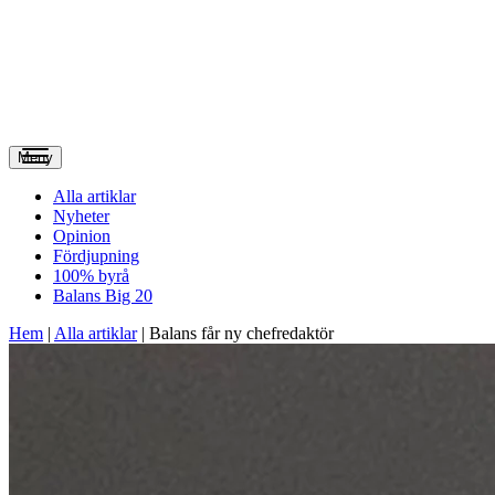
Meny
Alla artiklar
Nyheter
Opinion
Fördjupning
100% byrå
Balans Big 20
Hem
|
Alla artiklar
|
Balans får ny chefredaktör