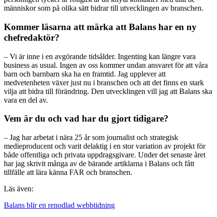
människor som på olika sätt bidrar till utvecklingen av branschen.
Kommer läsarna att märka att Balans har en ny
chefredaktör?
– Vi är inne i en avgörande tidsålder. Ingenting kan längre vara
business as usual. Ingen av oss kommer undan ansvaret för att våra
barn och barnbarn ska ha en framtid. Jag upplever att
medvetenheten växer just nu i branschen och att det finns en stark
vilja att bidra till förändring. Den utvecklingen vill jag att Balans ska
vara en del av.
Vem är du och vad har du gjort tidigare?
– Jag har arbetat i nära 25 år som journalist och strategisk
medieproducent och varit delaktig i en stor variation av projekt för
både offentliga och privata uppdragsgivare. Under det senaste året
har jag skrivit många av de bärande artiklarna i Balans och fått
tillfälle att lära känna FAR och branschen.
Läs även:
Balans blir en renodlad webbtidning