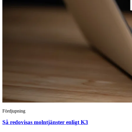
Fördjupning
Så redovisas molntjänster enligt K3