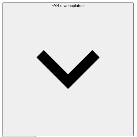
FAR:s webbplatser
Sökfråga
Sök