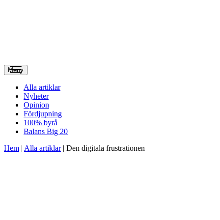
Meny
Alla artiklar
Nyheter
Opinion
Fördjupning
100% byrå
Balans Big 20
Hem
|
Alla artiklar
|
Den digitala frustrationen