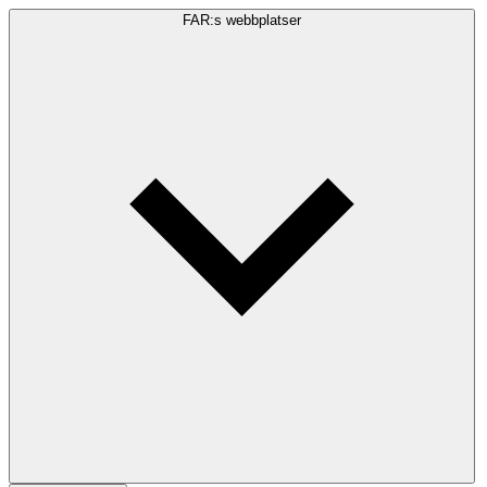
FAR:s webbplatser
Sökfråga
Sök