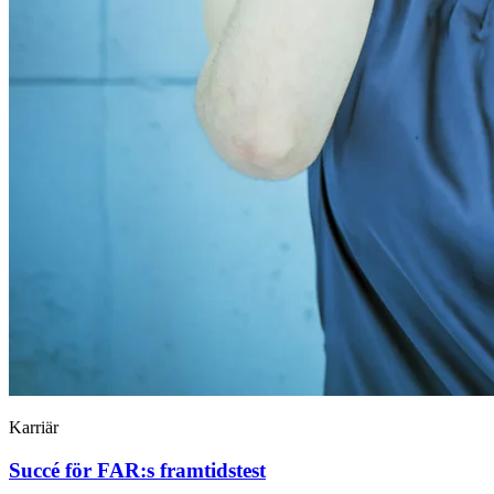
Karriär
Succé för FAR:s framtidstest