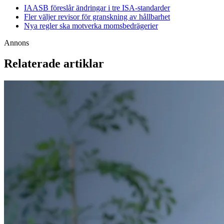
IAASB föreslår ändringar i tre ISA-standarder
Fler väljer revisor för granskning av hållbarhet
Nya regler ska motverka momsbedrägerier
Annons
Relaterade artiklar