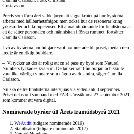
Camilla Carlsson. Foto: Christian
Gustavsson
Precis som förra året valde juryn att lägga krutet på hur byråerna
arbetar med hållbarhetsfrågor, men också hur de resonerar kring
yrkesroller och kompetenser. Ett annat utmärkande för finalisterna är
att de sätter personalen och människan i första rummet, fortsätter
Camilla Carlsson.
Två av byråerna har tidigare varit nominerade till priset, medan den
tredje är en riktig bubblare.
– Vi tycker att det är roligt att en så pass ny byrå som Natural
Numbers lyckades kvala in. De tänker rätt från början och skulle
vara lika värdiga vinnare som någon av de andra, säger Camilla
Carlsson.
Nu ska de tre finalisterna intervjuas via videolänk 3 september.
Priset delas ut i samband med FAR:s årsstämma 23 september 2021,
som kommer att vara digital.
Nominerade byråer till Årets framtidsbyrå 2021
WeAudit
(tidigare nominerade 2019)
Stabilisator (tidigare nominerade 2017)
Natural Numbers