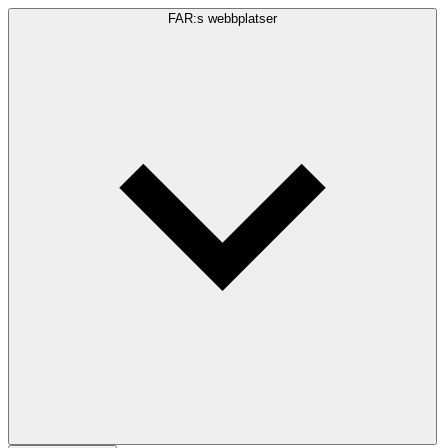
FAR:s webbplatser
Sökfråga
Sök