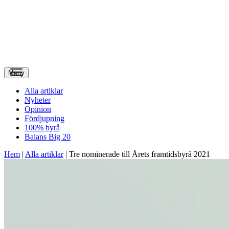
Meny
Alla artiklar
Nyheter
Opinion
Fördjupning
100% byrå
Balans Big 20
Hem
|
Alla artiklar
|
Tre nominerade till Årets framtidsbyrå 2021