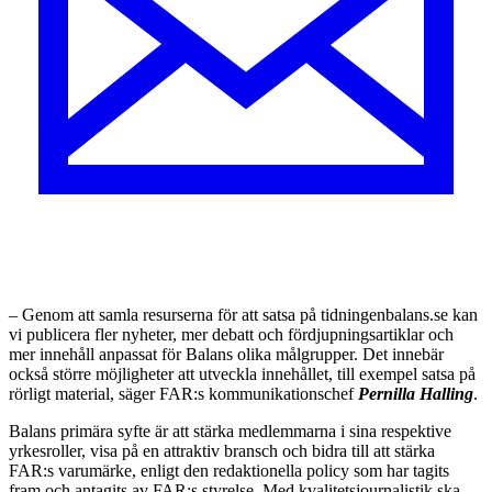
– Genom att samla resurserna för att satsa på tidningenbalans.se kan
vi publicera fler nyheter, mer debatt och fördjupningsartiklar och
mer innehåll anpassat för Balans olika målgrupper. Det innebär
också större möjligheter att utveckla innehållet, till exempel satsa på
rörligt material, säger FAR:s kommunikationschef
Pernilla Halling
.
Balans primära syfte är att stärka medlemmarna i sina respektive
yrkesroller, visa på en attraktiv bransch och bidra till att stärka
FAR:s varumärke, enligt den redaktionella policy som har tagits
fram och antagits av FAR:s styrelse. Med kvalitetsjournalistik ska