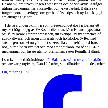
Balans skildra utvecklingen i branschen och belysa aktuella frågor
utifrån medlemmarnas yrkesroller och yrkesvardag. Balans ska
fungera som ett verktyg som ger handfasta tips och ny kunskap på
ett lättillgängligt sätt.
– I de läsarundersökningar som vi regelbundet gör får Balans ett
mycket högt betyg av FAR:s medlemmar. Men Balans uppskattas
också av läsare utanför branschen, till exempel av medarbetare på
advokatbyråer och inom universitet och högskolor. Syftet med
satsningen som vi nu gör är att säkerställa ett innehåll med fortsatt
hög journalistisk kvalitet och med ett högt värde för både FAR:s
medlemmar och läsare utanför branschen, säger Pernilla Halling.
I samband med förändringen
får Balans också en ny chefredaktör
och ansvarig utgivare, Dan Håfström, som tillträder den 1 december.
Digitalisering
FAR