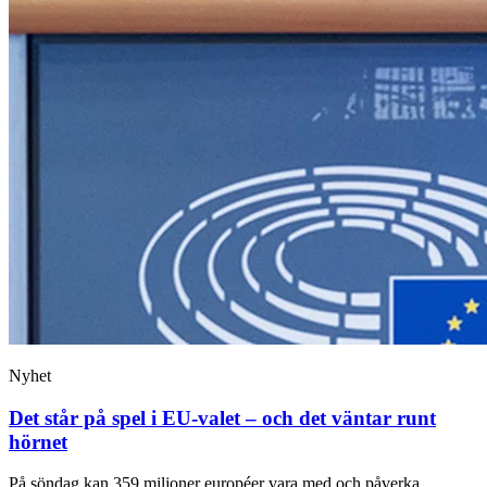
Nyhet
Det står på spel i EU-valet – och det väntar runt
hörnet
På söndag kan 359 miljoner européer vara med och påverka