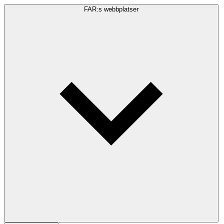
FAR:s webbplatser
Sökfråga
Sök