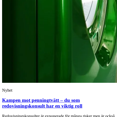
Nyhet
Kampen mot penningtvätt – du som
redovisningskonsult har en viktig roll
Redovisningskonsulter är exponerade för många risker men är också