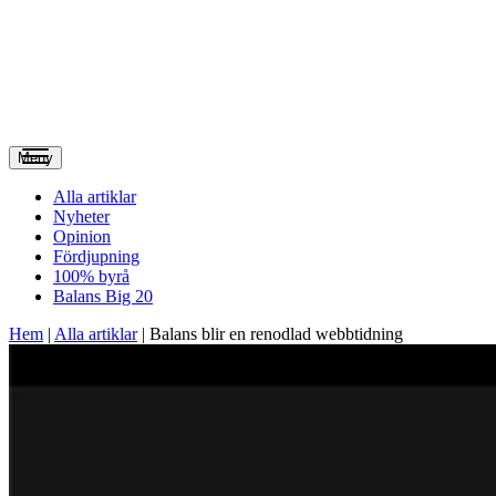
Meny
Alla artiklar
Nyheter
Opinion
Fördjupning
100% byrå
Balans Big 20
Hem
|
Alla artiklar
|
Balans blir en renodlad webbtidning