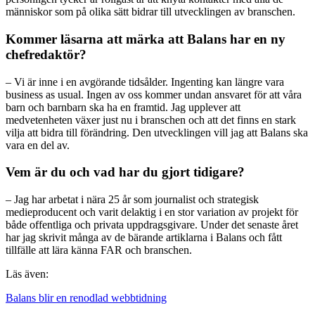
människor som på olika sätt bidrar till utvecklingen av branschen.
Kommer läsarna att märka att Balans har en ny
chefredaktör?
– Vi är inne i en avgörande tidsålder. Ingenting kan längre vara
business as usual. Ingen av oss kommer undan ansvaret för att våra
barn och barnbarn ska ha en framtid. Jag upplever att
medvetenheten växer just nu i branschen och att det finns en stark
vilja att bidra till förändring. Den utvecklingen vill jag att Balans ska
vara en del av.
Vem är du och vad har du gjort tidigare?
– Jag har arbetat i nära 25 år som journalist och strategisk
medieproducent och varit delaktig i en stor variation av projekt för
både offentliga och privata uppdragsgivare. Under det senaste året
har jag skrivit många av de bärande artiklarna i Balans och fått
tillfälle att lära känna FAR och branschen.
Läs även:
Balans blir en renodlad webbtidning