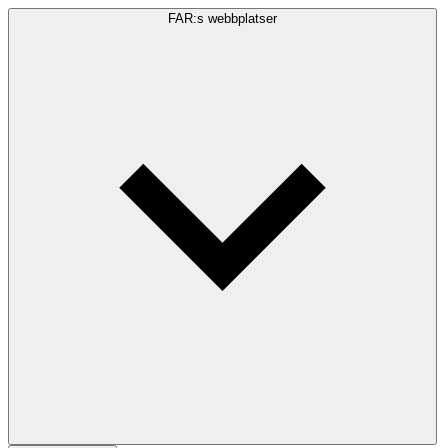
FAR:s webbplatser
Sökfråga
Sök