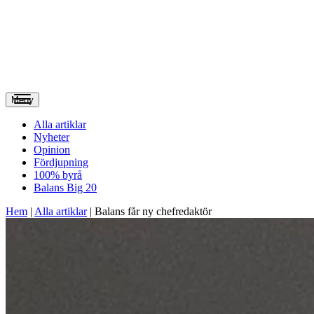
Meny
Alla artiklar
Nyheter
Opinion
Fördjupning
100% byrå
Balans Big 20
Hem
|
Alla artiklar
|
Balans får ny chefredaktör