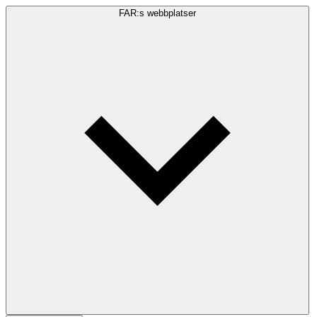
FAR:s webbplatser
Sökfråga
Sök