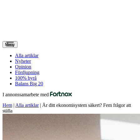
Meny
Alla artiklar
Nyheter
Opinion
Fördjupning
100% byrå
Balans Big 20
I annonssamarbete med
Hem
|
Alla artiklar
|
Är ditt ekonomisystem säkert? Fem frågor att
ställa