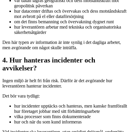
var datan lagras geografiskt och dess motståndskraft mot
geopolitisk påverkan
hur datacenter driftas och övervakas och dess motståndskraft
mot avbrott på el eller dataförsörjning
om det finns bemanning och övervakning dygnet runt
hur leverantören arbetar med tekniska och organisatoriska
säkerhetsåtgärder
Den här typen av information är inte synlig i det dagliga arbetet,
men avgörande om något skulle inträffa.
4. Hur hanteras incidenter och
avvikelser?
Ingen miljö är helt fri från risk. Därför är det avgörande hur
leverantören hanterar incidenter.
Det bör vara tydligt:
hur incidenter upptäcks och hanteras, men kanske framförallt
hur företaget jobbar med sitt förbättringsarbete
vilka processer som finns dokumenterade
hur och när du som kund informeras
Vid incidenter ska leverantören, utan onödigt dröjsmål, underrätta