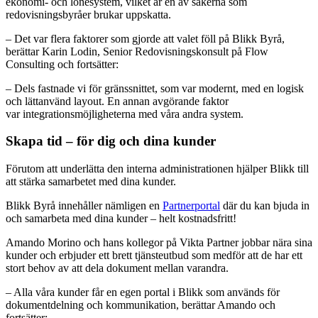
ekonomi- och lönesystem, vilket är en av sakerna som
redovisningsbyråer brukar uppskatta.
– Det var flera faktorer som gjorde att valet föll på Blikk Byrå,
berättar Karin Lodin, Senior Redovisningskonsult på Flow
Consulting och fortsätter:
– Dels fastnade vi för gränssnittet, som var modernt, med en logisk
och lättanvänd layout. En annan avgörande faktor
var integrationsmöjligheterna med våra andra system.
Skapa tid – för dig och dina kunder
Förutom att underlätta den interna administrationen hjälper Blikk till
att stärka samarbetet med dina kunder.
Blikk Byrå innehåller nämligen en
Partnerportal
där du kan bjuda in
och samarbeta med dina kunder – helt kostnadsfritt!
Amando Morino och hans kollegor på Vikta Partner jobbar nära sina
kunder och erbjuder ett brett tjänsteutbud som medför att de har ett
stort behov av att dela dokument mellan varandra.
– Alla våra kunder får en egen portal i Blikk som används för
dokumentdelning och kommunikation, berättar Amando och
fortsätter: