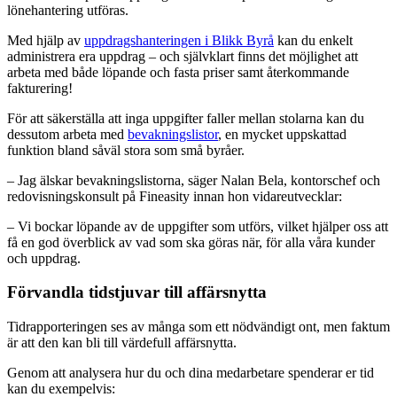
lönehantering utföras.
Med hjälp av
uppdragshanteringen i Blikk Byrå
kan du enkelt
administrera era uppdrag – och självklart finns det möjlighet att
arbeta med både löpande och fasta priser samt återkommande
fakturering!
För att säkerställa att inga uppgifter faller mellan stolarna kan du
dessutom arbeta med
bevakningslistor
, en mycket uppskattad
funktion bland såväl stora som små byråer.
– Jag älskar bevakningslistorna, säger Nalan Bela, kontorschef och
redovisningskonsult på Fineasity innan hon vidareutvecklar:
– Vi bockar löpande av de uppgifter som utförs, vilket hjälper oss att
få en god överblick av vad som ska göras när, för alla våra kunder
och uppdrag.
Förvandla tidstjuvar till affärsnytta
Tidrapporteringen ses av många som ett nödvändigt ont, men faktum
är att den kan bli till värdefull affärsnytta.
Genom att analysera hur du och dina medarbetare spenderar er tid
kan du exempelvis: