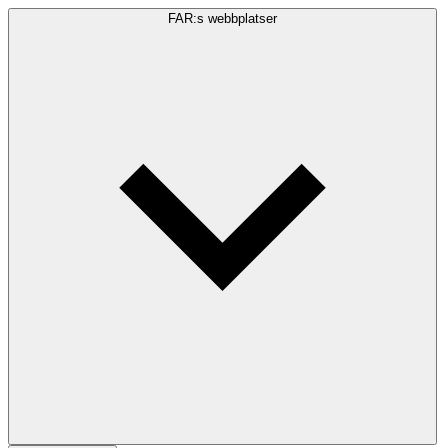
FAR:s webbplatser
Sökfråga
Sök