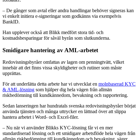
– De gånger som avtal eller andra handlingar behöver signeras kan
vi enkelt initiera e-signeringar som godkänns via exempelvis
BankID.
Han upplever också att Blikk medfört stora tid- och
kostnadsbesparingar för såväl byrån som slutkunderna.
Smidigare hantering av AML-arbetet
Redovisningsbyråer omfattas av lagen om penningtvätt, vilket
innebär att det finns vissa skyldigheter och rutiner som måste
upprättas.
För att underlätta detta arbete har vi utvecklat en
molnbaserad KYC
& AML-lösning
som hjälper dig hela vägen från allmän
riskbedömning till kundkännedom, bevakning och rapportering.
Sedan lanseringen har hundratals svenska redovisningsbyråer börjat
använda tjänsten och många uttrycker en lättnad över att slippa
hantera arbetet i Word- och Excel-filer.
– Nu när vi använder Blikks KYC-lösning får vi en mer
standardiserad lösning och ett smidigare arbetsflöde hela vägen från
allmän riskbedömning till kundkännedom och bevakning, säger