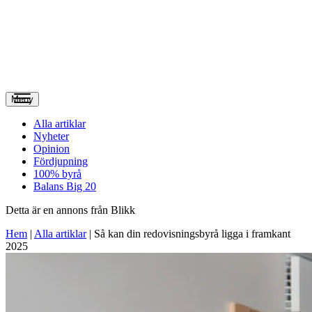
Meny
Alla artiklar
Nyheter
Opinion
Fördjupning
100% byrå
Balans Big 20
Detta är en annons från Blikk
Hem
|
Alla artiklar
|
Så kan din redovisningsbyrå ligga i framkant
2025