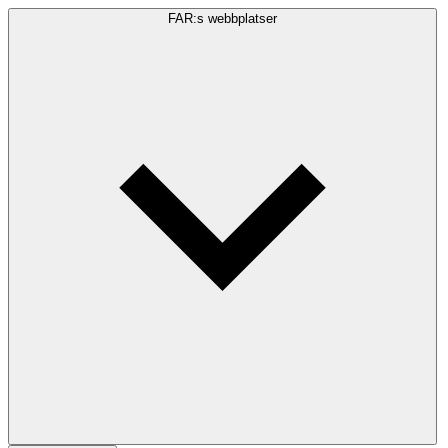
FAR:s webbplatser
Sökfråga
Sök