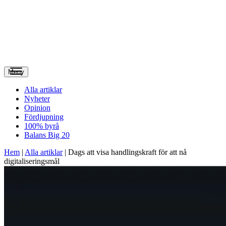
Meny
Alla artiklar
Nyheter
Opinion
Fördjupning
100% byrå
Balans Big 20
Hem
|
Alla artiklar
|
Dags att visa handlingskraft för att nå
digitaliseringsmål