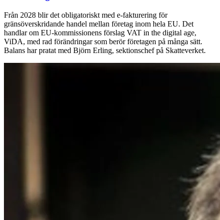
Från 2028 blir det obligatoriskt med e-fakturering för
gränsöverskridande handel mellan företag inom hela EU. Det
handlar om EU-kommissionens förslag VAT in the digital age,
ViDA, med rad förändringar som berör företagen på många sätt.
Balans har pratat med Björn Erling, sektionschef på Skatteverket.