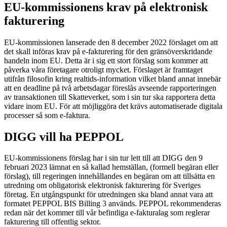
EU-kommissionens krav på elektronisk
fakturering
EU-kommissionen lanserade den 8 december 2022 förslaget om att
det skall införas krav på e-fakturering för den gränsöverskridande
handeln inom EU. Detta är i sig ett stort förslag som kommer att
påverka våra företagare otroligt mycket. Förslaget är framtaget
utifrån filosofin kring realtids-information vilket bland annat innebär
att en deadline på två arbetsdagar föreslås avseende rapporteringen
av transaktionen till Skatteverket, som i sin tur ska rapportera detta
vidare inom EU. För att möjliggöra det krävs automatiserade digitala
processer så som e-faktura.
DIGG vill ha PEPPOL
EU-kommissionens förslag har i sin tur lett till att DIGG den 9
februari 2023 lämnat en så kallad hemställan, (formell begäran eller
förslag), till regeringen innehållandes en begäran om att tillsätta en
utredning om obligatorisk elektronisk fakturering för Sveriges
företag. En utgångspunkt för utredningen ska bland annat vara att
formatet PEPPOL BIS Billing 3 används. PEPPOL rekommenderas
redan när det kommer till vår befintliga e-fakturalag som reglerar
fakturering till offentlig sektor.