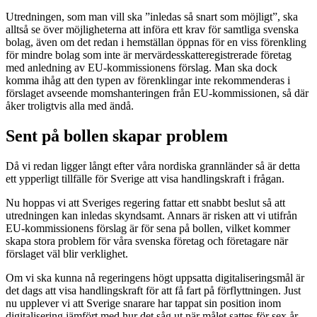
Utredningen, som man vill ska ”inledas så snart som möjligt”, ska
alltså se över möjligheterna att införa ett krav för samtliga svenska
bolag, även om det redan i hemställan öppnas för en viss förenkling
för mindre bolag som inte är mervärdesskatteregistrerade företag
med anledning av EU-kommissionens förslag. Man ska dock
komma ihåg att den typen av förenklingar inte rekommenderas i
förslaget avseende momshanteringen från EU-kommissionen, så där
åker troligtvis alla med ändå.
Sent på bollen skapar problem
Då vi redan ligger långt efter våra nordiska grannländer så är detta
ett ypperligt tillfälle för Sverige att visa handlingskraft i frågan.
Nu hoppas vi att Sveriges regering fattar ett snabbt beslut så att
utredningen kan inledas skyndsamt. Annars är risken att vi utifrån
EU-kommissionens förslag är för sena på bollen, vilket kommer
skapa stora problem för våra svenska företag och företagare när
förslaget väl blir verklighet.
Om vi ska kunna nå regeringens högt uppsatta digitaliseringsmål är
det dags att visa handlingskraft för att få fart på förflyttningen. Just
nu upplever vi att Sverige snarare har tappat sin position inom
digitalisering jämfört med hur det såg ut när målet sattes för sex år