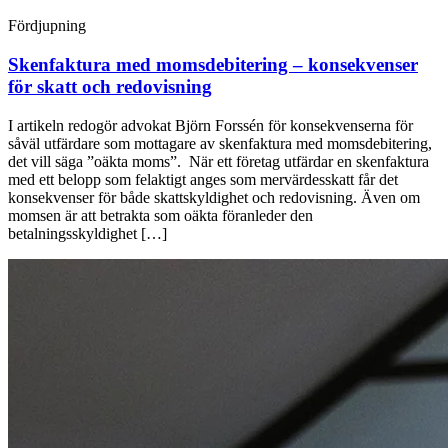
Fördjupning
Skenfaktura med momsdebitering – konsekvenser
för skatt och redovisning
I artikeln redogör advokat Björn Forssén för konsekvenserna för
såväl utfärdare som mottagare av skenfaktura med momsdebitering,
det vill säga ”oäkta moms”. När ett företag utfärdar en skenfaktura
med ett belopp som felaktigt anges som mervärdesskatt får det
konsekvenser för både skattskyldighet och redovisning. Även om
momsen är att betrakta som oäkta föranleder den
betalningsskyldighet […]