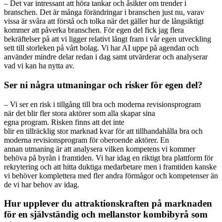
– Det var intressant att höra tankar och åsikter om trender i
branschen. Det är många förändringar i branschen just nu, varav
vissa är svåra att förstå och tolka när det gäller hur de långsiktigt
kommer att påverka branschen. För egen del fick jag flera
bekräftelser på att vi ligger relativt långt fram i vår egen utveckling
sett till storleken på vårt bolag. Vi har AI uppe på agendan och
använder mindre delar redan i dag samt utvärderar och analyserar
vad vi kan ha nytta av.
Ser ni några utmaningar och risker för egen del?
–
Vi ser en risk i tillgång till bra och moderna revisionsprogram
när
det
blir
fler
stora aktörer som alla skapar sina
egna
program
.
R
isken
finns
att det inte
blir
en
tillräcklig
stor
marknad
kvar
för att tillhandahålla
bra och
moderna
revisionsprogram för oberoende aktörer.
En
annan
utmaning är att
analysera
vilken kompetens vi kommer
behöva
på byrån i framtiden. Vi har idag en
riktigt
bra plattform för
rekrytering och att hitta duktiga medarbetare
men i framtiden kanske
vi behöver komplettera med fler andra förmåg
or och kompetenser än
de vi har behov av idag.
Hur upplever du attraktionskraften på marknaden
för en självständig och mellanstor kombibyrå som