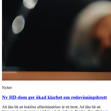
Nyhet
Ny HD-dom ger ökad klarhet om redovisningsbrott
Att låta bli att bokföra affärshändelser är ett brott. Att låta bli att