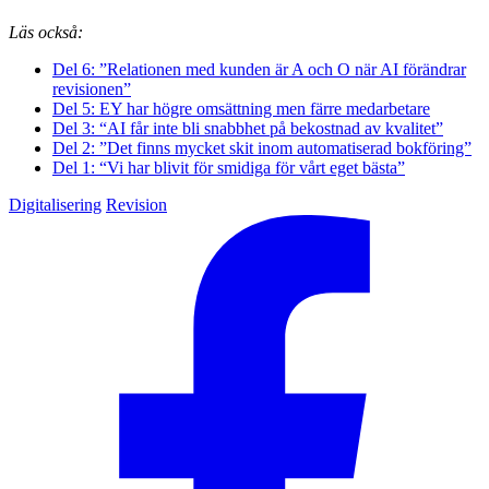
Läs också:
Del 6: ”Relationen med kunden är A och O när AI förändrar
revisionen”
Del 5: EY har högre omsättning men färre medarbetare
Del 3: “AI får inte bli snabbhet på bekostnad av kvalitet”
Del 2: ”Det finns mycket skit inom automatiserad bokföring”
Del 1: “Vi har blivit för smidiga för vårt eget bästa”
Digitalisering
Revision