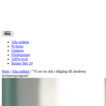
Meny
Alla artiklar
Nyheter
Opinion
Fördjupning
100% byrå
Balans Big 20
Hem
|
Alla artiklar
|
“Vi ser en risk i tillgång till moderna
revisionsprogram”