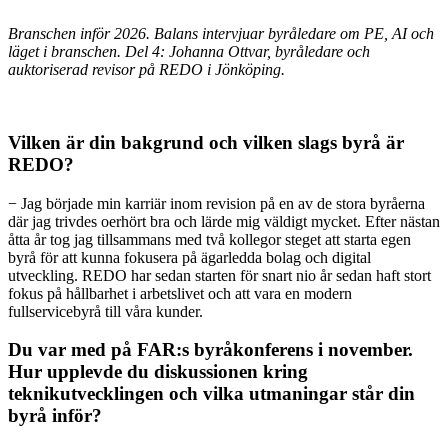
Branschen inför 2026. Balans intervjuar byråledare om PE, AI och
läget i branschen. Del 4: Johanna Ottvar, byråledare och
auktoriserad revisor på REDO i Jönköping.
Vilken är din bakgrund och vilken slags byrå är
REDO?
− Jag började min karriär inom revision på en av de stora byråerna
där jag trivdes oerhört bra och lärde mig väldigt mycket. Efter nästan
åtta år tog jag tillsammans med två kollegor steget att starta egen
byrå för att kunna fokusera på ägarledda bolag och digital
utveckling. REDO har sedan starten för snart nio år sedan haft stort
fokus på hållbarhet i arbetslivet och att vara en modern
fullservicebyrå till våra kunder.
Du var med på FAR:s byråkonferens i november.
Hur upplevde du diskussionen kring
teknikutvecklingen och vilka utmaningar står din
byrå inför?