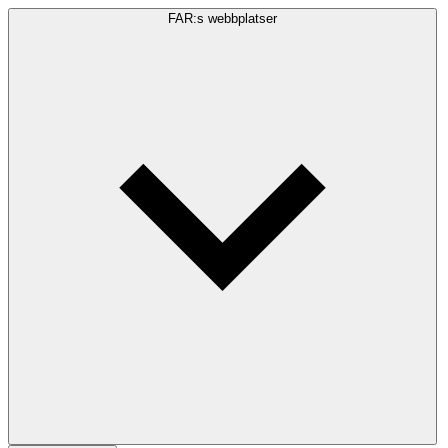
FAR:s webbplatser
Sökfråga
Sök