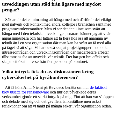
utvecklingen utan stöd från ägare med mycket
pengar?
– Såklart är det en utmaning att hänga med och därför är det viktigt
med nätverk och kontakt med andra kollegor i branschen samt med
programvaruleverantörer. Men vi ser det ännu inte som svårt att
hänga med i den tekniska utvecklingen, snarare känner jag att vi är
anpassningsbara och har lättare att få flera hos oss att anamma ny
teknik än i en stor organisation där man kan ha svårt att få med alla
på tåget så att säga. Vi har också skapat projektgrupper med olika
intresseområden och utvecklingsområden där medarbetare arbetar
tillsammans för att utveckla vår teknik. Det har gett bra effekt och
skapat ett ökat intresse från fler personer på kontoret.
Vilka intryck fick du av diskussionen kring
cybersäkerhet på byråkonferensen?
– Att få höra Antti Niemi på Revideco berätta om hur
de faktiskt
blev utsatta för ransomeware
och hur det påverkade deras
verksamhet gjorde ett starkt intryck på mig. Fint att han var så öppen
och delade med sig och det gav flera tankeställare men också
reflektioner om att vi tänkt på många saker i vår organisation redan.