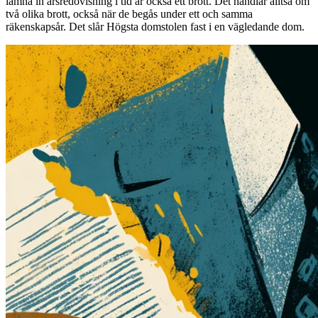
lämna in årsredovisning i tid är också ett brott. Det handlar alltså om
två olika brott, också när de begås under ett och samma
räkenskapsår. Det slår Högsta domstolen fast i en vägledande dom.