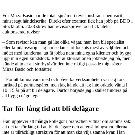
För Mirza Basic har de totalt sju åren i revisionsbranschen varit
minst sagt händelserika. Direkt efter examen fick han jobb på BDO i
Stockholm. 2023 skrev han revisorsprovet och fick titeln
auktoriserad revisor.
– Som revisor kan man gå lite olika vägar, man kan bli specialist
eller kundansvarig. Jag har sedan start lockats mest av säljbiten och
mötet med kunderna, att få jobba nära mina egna klienter och bygga
upp min egen kundstock. Efter auktorisationen jobbade jag på, men
kände alltmer att storbyråvärlden inte riktigt passade mig, säger
Mirza Basic och fortsätter:
– För att kunna vara med och påverka verksamheten var jag först
inriktad på partnerspåret, men jag kände att jag inte orkade vänta i
10–15 år på att bli delägare. Därför började jag i stället fundera på
att bygga något eget.
Tar för lång tid att bli delägare
Han upplever att många kollegor i branschen vittnar om samma sak:
att det tar för lång tid att bli delägare och att ersättningsmodellerna
inte är tillräckligt attraktiva för att man ska vilja stanna kvar. Han