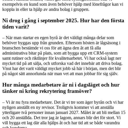
exempelvis en kund som även behöver hjälp med lönefrågor kan vi
koppla in eller ta hjälp av andra bolag i gruppen.
Ni drog i gång i september 2025. Hur har den första
tiden varit?
– När man startar en egen byrå är det väldigt många delar som
behöver byggas upp från grunden. Eftersom hösten är lågsäsong i
branschen bestämde vi oss för att ägna den åt att få alla
administrativa bitar på plats, som att bygga upp ett CRM-system
samt rutiner och riktlinjer för kvalitetsarbetet. Vi har också lagt ner
mycket tid på att sälja, och utforska vad det innebär att driva bolag.
Visst har det varit väldigt mycket jobb så här i början, men det blir
på något sätt annorlunda när man vet att man jobbar för sig själv.
Hur många medarbetare är ni i dagsläget och hur
tänker ni kring rekrytering framöver?
– Vi är nu fyra medarbetare. Det är vi tre som äger byrån och vi har
nyligen anställt en ny revisor. Troligtvis kommer vi att anställa
ytterligare två personer innan januari 2027. Målet är att bli mellan 15
och 20 anställda. Det tror jag är lagom, annars blir det för stort. Vi
vill bygga ett lag där alla hjälps åt och har tid att se både varandra
och kunderna.