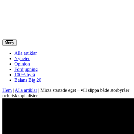
Meny
Alla artiklar
Nyheter
Opinion
Fördjupning
100% byrå
Balans Big 20
Hem
|
Alla artiklar
|
Mirza startade eget – vill slippa både storbyråer
och riskkapitalister