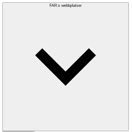
FAR:s webbplatser
Sökfråga
Sök