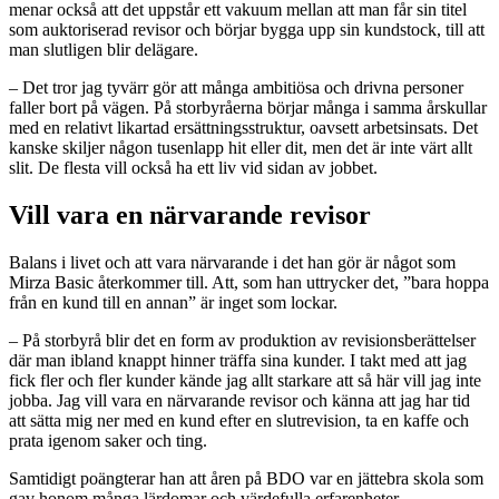
menar också att det uppstår ett vakuum mellan att man får sin titel
som auktoriserad revisor och börjar bygga upp sin kundstock, till att
man slutligen blir delägare.
– Det tror jag tyvärr gör att många ambitiösa och drivna personer
faller bort på vägen. På storbyråerna börjar många i samma årskullar
med en relativt likartad ersättningsstruktur, oavsett arbetsinsats. Det
kanske skiljer någon tusenlapp hit eller dit, men det är inte värt allt
slit. De flesta vill också ha ett liv vid sidan av jobbet.
Vill vara en närvarande revisor
Balans i livet och att vara närvarande i det han gör är något som
Mirza Basic återkommer till. Att, som han uttrycker det, ”bara hoppa
från en kund till en annan” är inget som lockar.
– På storbyrå blir det en form av produktion av revisionsberättelser
där man ibland knappt hinner träffa sina kunder. I takt med att jag
fick fler och fler kunder kände jag allt starkare att så här vill jag inte
jobba. Jag vill vara en närvarande revisor och känna att jag har tid
att sätta mig ner med en kund efter en slutrevision, ta en kaffe och
prata igenom saker och ting.
Samtidigt poängterar han att åren på BDO var en jättebra skola som
gav honom många lärdomar och värdefulla erfarenheter.