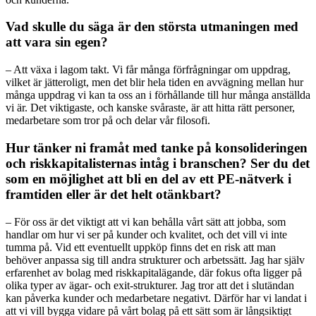
Vad skulle du säga är den största utmaningen med
att vara sin egen?
– Att växa i lagom takt. Vi får många förfrågningar om uppdrag,
vilket är jätteroligt, men det blir hela tiden en avvägning mellan hur
många uppdrag vi kan ta oss an i förhållande till hur många anställda
vi är. Det viktigaste, och kanske svåraste, är att hitta rätt personer,
medarbetare som tror på och delar vår filosofi.
Hur tänker ni framåt med tanke på konsolideringen
och riskkapitalisternas intåg i branschen? Ser du det
som en möjlighet att bli en del av ett PE-nätverk i
framtiden eller är det helt otänkbart?
– För oss är det viktigt att vi kan behålla vårt sätt att jobba, som
handlar om hur vi ser på kunder och kvalitet, och det vill vi inte
tumma på. Vid ett eventuellt uppköp finns det en risk att man
behöver anpassa sig till andra strukturer och arbetssätt. Jag har själv
erfarenhet av bolag med riskkapitalägande, där fokus ofta ligger på
olika typer av ägar- och exit-strukturer. Jag tror att det i slutändan
kan påverka kunder och medarbetare negativt. Därför har vi landat i
att vi vill bygga vidare på vårt bolag på ett sätt som är långsiktigt