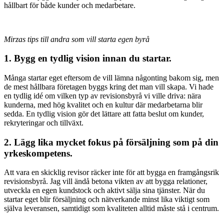
hållbart för både kunder och medarbetare.
Mirzas tips till andra som vill starta egen byrå
1. Bygg en tydlig vision innan du startar.
Många startar eget eftersom de vill lämna någonting bakom sig, men
de mest hållbara företagen byggs kring det man vill skapa. Vi hade
en tydlig idé om vilken typ av revisionsbyrå vi ville driva: nära
kunderna, med hög kvalitet och en kultur där medarbetarna blir
sedda. En tydlig vision gör det lättare att fatta beslut om kunder,
rekryteringar och tillväxt.
2. Lägg lika mycket fokus på försäljning som på din
yrkeskompetens.
Att vara en skicklig revisor räcker inte för att bygga en framgångsrik
revisionsbyrå. Jag vill ändå betona vikten av att bygga relationer,
utveckla en egen kundstock och aktivt sälja sina tjänster. När du
startar eget blir försäljning och nätverkande minst lika viktigt som
själva leveransen, samtidigt som kvaliteten alltid måste stå i centrum.