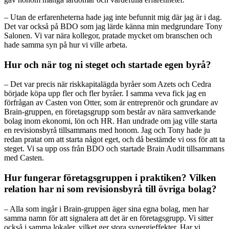
– Utan de erfarenheterna hade jag inte befunnit mig där jag är i dag.
Det var också på BDO som jag lärde känna min medgrundare Tony
Salonen. Vi var nära kollegor, pratade mycket om branschen och
hade samma syn på hur vi ville arbeta.
Hur och när tog ni steget och startade egen byrå?
– Det var precis när riskkapitalägda byråer som Azets och Cedra
började köpa upp fler och fler byråer. I samma veva fick jag en
förfrågan av Casten von Otter, som är entreprenör och grundare av
Brain-gruppen, en företagsgrupp som består av nära samverkande
bolag inom ekonomi, lön och HR. Han undrade om jag ville starta
en revisionsbyrå tillsammans med honom. Jag och Tony hade ju
redan pratat om att starta något eget, och då bestämde vi oss för att ta
steget. Vi sa upp oss från BDO och startade Brain Audit tillsammans
med Casten.
Hur fungerar företagsgruppen i praktiken? Vilken
relation har ni som revisionsbyrå till övriga bolag?
– Alla som ingår i Brain-gruppen äger sina egna bolag, men har
samma namn för att signalera att det är en företagsgrupp. Vi sitter
också i samma lokaler, vilket ger stora synergieffekter. Har vi