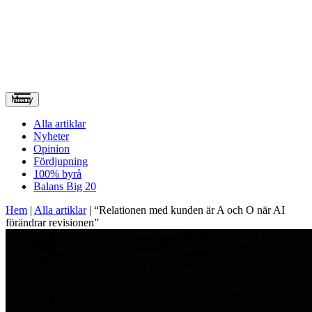
Meny
Alla artiklar
Nyheter
Opinion
Fördjupning
100% byrå
Balans Big 20
Hem
|
Alla artiklar
|
“Relationen med kunden är A och O när AI
förändrar revisionen”