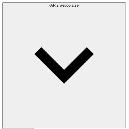
FAR:s webbplatser
Sökfråga
Sök