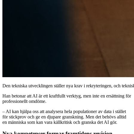
Den tekniska utvecklingen ställer nya krav i rekryteringen, och teknis
Han betonar att AI är ett kraftfullt verktyg, men inte en ersättning för
professionellt omdöme.
– AI kan hjälpa oss att analysera hela populationer av data i stället
för stickprov och ge en djupare granskning. Men det behövs alltid
en människa som kan vara källkritisk och granska det AI gör.
Nya kompetenser formar framtidens revision