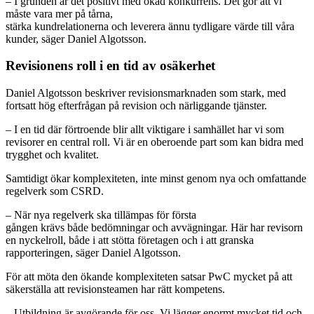
– I grunden är det positivt med ökad konkurrens. Det gör att vi
måste vara mer på tårna,
stärka kundrelationerna och leverera ännu tydligare värde till våra
kunder, säger Daniel Algotsson.
Revisionens roll i en tid av osäkerhet
Daniel Algotsson beskriver revisionsmarknaden som stark, med
fortsatt hög efterfrågan på revision och närliggande tjänster.
– I en tid där förtroende blir allt viktigare i samhället har vi som
revisorer en central roll. Vi är en oberoende part som kan bidra med
trygghet och kvalitet.
Samtidigt ökar komplexiteten, inte minst genom nya och omfattande
regelverk som CSRD.
– När nya regelverk ska tillämpas för första
gången krävs både bedömningar och avvägningar. Här har revisorn
en nyckelroll, både i att stötta företagen och i att granska
rapporteringen, säger Daniel Algotsson.
För att möta den ökande komplexiteten satsar PwC mycket på att
säkerställa att revisionsteamen har rätt kompetens.
– Utbildning är avgörande för oss. Vi lägger enormt mycket tid och