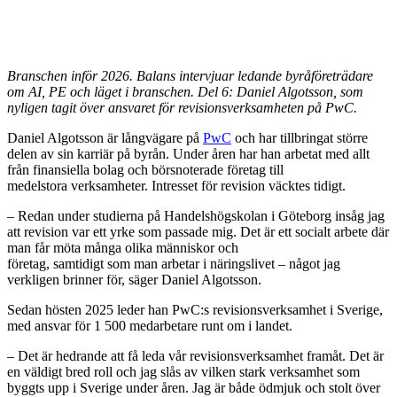
Branschen inför 2026. Balans intervjuar ledande byråföreträdare
om AI, PE och läget i branschen. Del 6: Daniel Algotsson, som
nyligen tagit över ansvaret för revisionsverksamheten på PwC.
Daniel Algotsson är långvägare på
PwC
och har tillbringat större
delen av sin karriär på byrån. Under åren har han arbetat med allt
från finansiella bolag och börsnoterade företag till
medelstora verksamheter. Intresset för revision väcktes tidigt.
– Redan under studierna på Handelshögskolan i Göteborg insåg jag
att revision var ett yrke som passade mig. Det är ett socialt arbete där
man får möta många olika människor och
företag, samtidigt som man arbetar i näringslivet – något jag
verkligen brinner för, säger Daniel Algotsson.
Sedan hösten 2025 leder han PwC:s revisionsverksamhet i Sverige,
med ansvar för 1 500 medarbetare runt om i landet.
– Det är hedrande att få leda vår revisionsverksamhet framåt. Det är
en väldigt bred roll och jag slås av vilken stark verksamhet som
byggts upp i Sverige under åren. Jag är både ödmjuk och stolt över