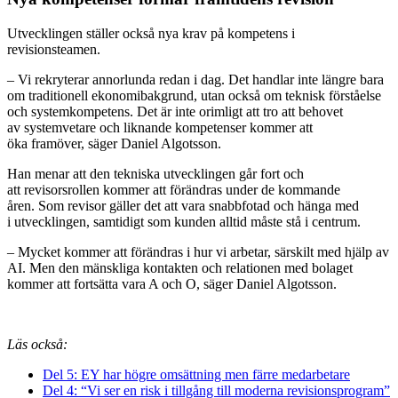
Utvecklingen ställer också nya krav på kompetens i
revisionsteamen.
– Vi rekryterar annorlunda redan i dag. Det handlar inte längre bara
om traditionell ekonomibakgrund, utan också om teknisk förståelse
och systemkompetens. Det är inte orimligt att tro att behovet
av systemvetare och liknande kompetenser kommer att
öka framöver, säger Daniel Algotsson.
Han menar att den tekniska utvecklingen går fort och
att revisorsrollen kommer att förändras under de kommande
åren. Som revisor gäller det att vara snabbfotad och hänga med
i utvecklingen, samtidigt som kunden alltid måste stå i centrum.
– Mycket kommer att förändras i hur vi arbetar, särskilt med hjälp av
AI. Men den mänskliga kontakten och relationen med bolaget
kommer att fortsätta vara A och O, säger Daniel Algotsson.
Läs också:
Del 5: EY har högre omsättning men färre medarbetare
Del 4: “Vi ser en risk i tillgång till moderna revisionsprogram”