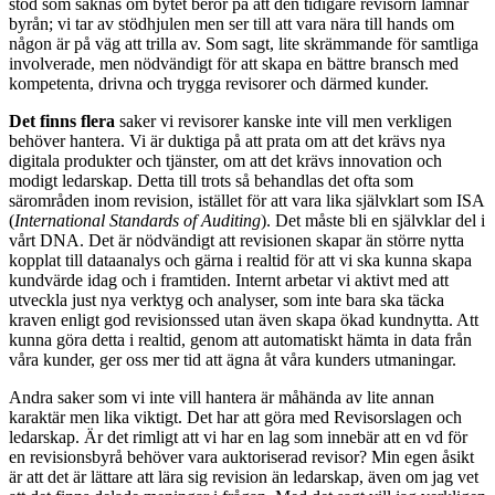
stöd som saknas om bytet beror på att den tidigare revisorn lämnar
byrån; vi tar av stödhjulen men ser till att vara nära till hands om
någon är på väg att trilla av. Som sagt, lite skrämmande för samtliga
involverade, men nödvändigt för att skapa en bättre bransch med
kompetenta, drivna och trygga revisorer och därmed kunder.
Det finns flera
saker vi revisorer kanske inte vill men verkligen
behöver hantera. Vi är duktiga på att prata om att det krävs nya
digitala produkter och tjänster, om att det krävs innovation och
modigt ledarskap. Detta till trots så behandlas det ofta som
särområden inom revision, istället för att vara lika självklart som ISA
(
International Standards of Auditing
). Det måste bli en självklar del i
vårt DNA. Det är nödvändigt att revisionen skapar än större nytta
kopplat till dataanalys och gärna i realtid för att vi ska kunna skapa
kundvärde idag och i framtiden. Internt arbetar vi aktivt med att
utveckla just nya verktyg och analyser, som inte bara ska täcka
kraven enligt god revisionssed utan även skapa ökad kundnytta. Att
kunna göra detta i realtid, genom att automatiskt hämta in data från
våra kunder, ger oss mer tid att ägna åt våra kunders utmaningar.
Andra saker som vi inte vill hantera är måhända av lite annan
karaktär men lika viktigt. Det har att göra med Revisorslagen och
ledarskap. Är det rimligt att vi har en lag som innebär att en vd för
en revisionsbyrå behöver vara auktoriserad revisor? Min egen åsikt
är att det är lättare att lära sig revision än ledarskap, även om jag vet