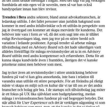
att det finns delade meningar i frågan. Med det sagt vill jag verkligen
framhärda att min egen vd är suverän, men så var han också
bandyspelare innan han blev revisor.
Trenden i flera
andra sektorer, bland annat advokatbranschen, är
ledarskap utifrån. I det fallet personer utan juridisk bakgrund som
kommer in med andra infallsvinklar och ett utifrån-in perspektiv som
jag är övertygad om kommer att skapa mervärde för kunderna. Det
behöver inte vara i form av vd, då det som sagt inte ens är tillåtet
enligt Revisorslagen idag, men jag tror på en större bredd och
variation i ledande positioner. Apropå trender så arbetar många
tillväxtbolag med en
Advisory Board
och det hade säkerligen varit
alldeles förträffligt för många revisionsbyråer att ta in en
Advisory
Board
utifrån med andra kompetenser och erfarenheter. Detta för att
kunna skapa kundvärde även i framtiden, återigen det vi kanske
prioriterar minst men behöver som mest.
Jag tycker även att revisionsbyråer i större utsträckning behöver
fundera på vad vi kan göra annorlunda, inte bara i relation till
varandra utan utifrån ett större perspektiv. För att förändra på riktigt
måste vi skapa en miljö och en kultur där vi tar till oss av det andra
branscher och bolag gör bra. I de startups och tillväxtbolag jag möter
är ett fokus på UX lika självklart som budgetplanering, medan
många i revisionsbranschen funderar på vad begreppet betyder. Det
står alltså för
User Experience
och det är verkligen någonting vi som
bransch behöver som mest, trots att det kanske är det vi tänker på