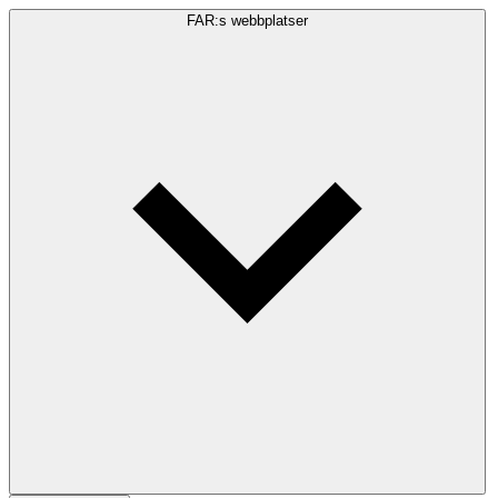
FAR:s webbplatser
Sökfråga
Sök