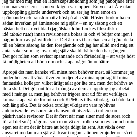
jag tar med mig från en ledarskapsutbildning som jag påbörjade efter
sommarsemestern – som verkligen var toppen. En vecka i Åre utan
uppkoppling gjorde underverk och nu ser jag fram emot en
spännande och transformativ höst på alla sätt. Hösten brukar ha en
sådan inverkan på åtminstone mig själv – en ny säsong och ett
nästan helt oskrivet blad (jag älskar John Lockes filosofiska
idé
tabula rasa
) innan revisionerna bokas in och vi börjar om igen i
någon form av pånyttfödelse. Det är nu vi har chansen att göra detta
till en bättre säsong än den föregående och jag har alltid med mig ett
antal saker som jag lovar mig själv ska bli bättre den här gången.
Det gör rollen som revisor spännande och föränderlig – att varje höst
få möjligheten att börja om och skapa något ännu bättre.
Apropå det man kanske vill minst men behöver mest, så kommer jag
under hösten att växla över en tredjedel av mina uppdrag till mina
fantastiska kollegor, vilket ärligt talat gör lite ont, men det behövs av
flera skäl. Det gör ont för att många av dem är uppdrag jag arbetat
med i många år, men jag behöver frigöra mer tid för att verkligen
kunna skapa värde för mina och KPMG:s tillväxtbolag, på både kort
och lång sikt. Det är också otroligt viktigt att våra nyblivna
auktoriserade revisorer får chansen att utvecklas i rollen som
påskrivande revisorer. Det är först när man sitter med de stora (och
för all del små) frågorna som man växer i rollen som revisor och min
egen tes är att det är bättre att börja tidigt än sent. Att växla över
ansvaret medan man själv är kvar i organisationen erbjuder också ett