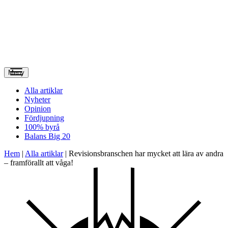
Meny
Alla artiklar
Nyheter
Opinion
Fördjupning
100% byrå
Balans Big 20
Hem
|
Alla artiklar
|
Revisionsbranschen har mycket att lära av andra
– framförallt att våga!