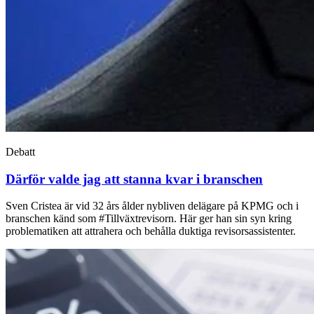
Debatt
Därför valde jag att stanna kvar i branschen
Sven Cristea är vid 32 års ålder nybliven delägare på KPMG och i
branschen känd som #Tillväxtrevisorn. Här ger han sin syn kring
problematiken att attrahera och behålla duktiga revisorsassistenter.