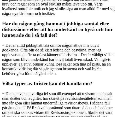
krav och regler som en byrå faktiskt måste leva upp till. Varje
kvalitetskontroll är unik och jag skulle säga att man alltid får med sig
några nya lärdomar och insikter.
Har du någon gång hamnat i jobbiga samtal eller
diskussioner efter att ha underkänt en byrå och hur
hanterade du i så fall det?
− Det är alltid jobbigt att tala om för någon att de inte blivit
godkända. Ofta blir de så klart ledsna och besvikna, men jag
upplever att de flesta oftast känner till bristerna. Det är väldigt sällan
någon som blivit underkänd har blivit totalt överraskad. Vanligtvis
upplever jag att vi brukar kunna lösa saker och ting på plats, ha en
konstruktiv dialog där vi går igenom bristerna och vad byrån
behöver göra för att åtgärda dem.
Vilka typer av brister kan det handla om?
− Det kan vara allvarliga fel som till exempel att revisorn inte betalt
sina skatter och avgifter, har skrivit på revisionsberättelser som hen
inte får göra eller lämnat undermåliga revisionsbevis. I sådana fall
går ärendet till FAR:s kvalitetsnämnd som tittar på det och bedömer
om det ska skickas vidare till Revisorsinspektionen. Skulle det vara