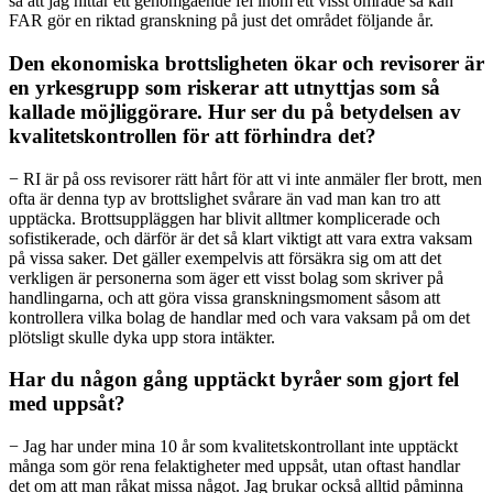
så att jag hittar ett genomgående fel inom ett visst område så kan
FAR gör en riktad granskning på just det området följande år.
Den ekonomiska brottsligheten ökar och revisorer är
en yrkesgrupp som riskerar att utnyttjas som så
kallade möjliggörare. Hur ser du på betydelsen av
kvalitetskontrollen för att förhindra det?
− RI är på oss revisorer rätt hårt för att vi inte anmäler fler brott, men
ofta är denna typ av brottslighet svårare än vad man kan tro att
upptäcka. Brottsuppläggen har blivit alltmer komplicerade och
sofistikerade, och därför är det så klart viktigt att vara extra vaksam
på vissa saker. Det gäller exempelvis att försäkra sig om att det
verkligen är personerna som äger ett visst bolag som skriver på
handlingarna, och att göra vissa granskningsmoment såsom att
kontrollera vilka bolag de handlar med och vara vaksam på om det
plötsligt skulle dyka upp stora intäkter.
Har du någon gång upptäckt byråer som gjort fel
med uppsåt?
− Jag har under mina 10 år som kvalitetskontrollant inte upptäckt
många som gör rena felaktigheter med uppsåt, utan oftast handlar
det om att man råkat missa något. Jag brukar också alltid påminna