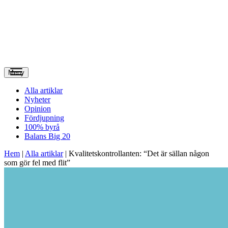
Meny
Alla artiklar
Nyheter
Opinion
Fördjupning
100% byrå
Balans Big 20
Hem
|
Alla artiklar
|
Kvalitetskontrollanten: “Det är sällan någon
som gör fel med flit”