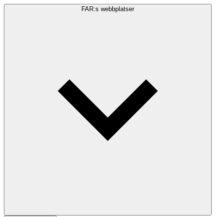
FAR:s webbplatser
Sökfråga
Sök