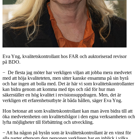
Eva Yng, kvalitetskontrollant hos FAR och auktoriserad revisor
på BDO.
− De flesta jag möter har verkligen viljan att jobba mera medvetet
med att höja kvaliteteten, men sitter kanske ensamma på sin byrå
och har ingen att bolla med. Det är här vi som kvalitetskontrollanter
kan bidra genom att komma med tips och råd för hur man
säkerställer en hög kvalitet i revisionsuppdragen. Men, det är
verkligen ett erfarenhetsutbyte åt båda hållen, säger Eva Yng.
Hon betonar att som kvalitetskontrollant kan man även bidra till att
öka medvetenheten om kvalitetsfrågor i den egna verksamheten och
lyfta möjligheter till förbättring och utveckling.
− Att ha någon på byrån som är kvalitetskontrollant är en vinst för
alla parter eftersom den personen verkligen har en inblick i vilka