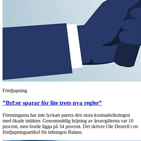
Fördjupning
”Brf:er sparar för lite trots nya regler”
Föreningarna har inte lyckats parera den stora kostnadsökningen
med ökade intäkter. Genomsnittlig höjning av årsavgifterna var 10
procent, men borde ligga på 34 procent. Det skriver Ole Deurell i en
fördjupningsartikel för tidningen Balans.