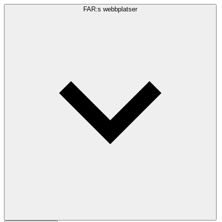
FAR:s webbplatser
Sökfråga
Sök