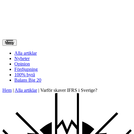
Meny
Alla artiklar
Nyheter
Opinion
Fördjupning
100% byrå
Balans Big 20
Hem
|
Alla artiklar
|
Varför skaver IFRS i Sverige?