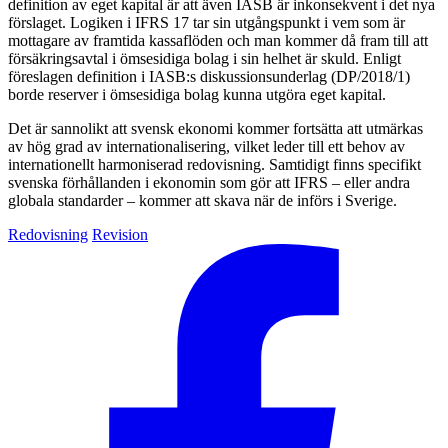
definition av eget kapital är att även IASB är inkonsekvent i det nya
förslaget. Logiken i IFRS 17 tar sin utgångspunkt i vem som är
mottagare av framtida kassaflöden och man kommer då fram till att
försäkringsavtal i ömsesidiga bolag i sin helhet är skuld. Enligt
föreslagen definition i IASB:s diskus­sionsunderlag (DP/2018/1)
borde reserver i ömsesidiga bolag kunna utgöra eget kapital.
Det är sannolikt att svensk ekonomi kommer fort­sätta att utmärkas
av hög grad av internationalisering, vilket leder till ett behov av
internationellt harmoni­serad redovisning. Samtidigt finns specifikt
svenska förhållanden i ekonomin som gör att IFRS – eller andra
globala standarder – kommer att skava när de införs i Sverige.
Redovisning
Revision