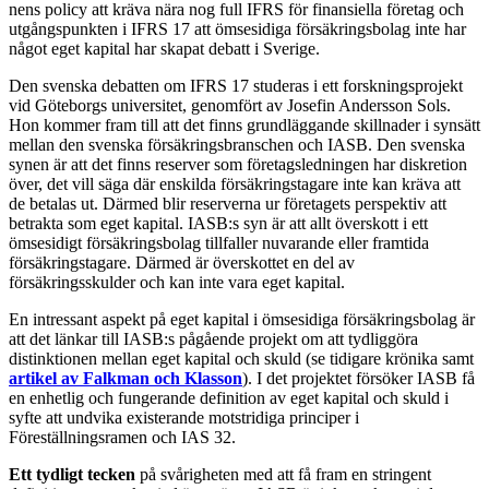
nens policy att kräva nära nog full IFRS för finansiella företag och
utgångspunkten i IFRS 17 att ömsesidiga försäkringsbolag inte har
något eget kapital har ska­pat debatt i Sverige.
Den svenska debatten om IFRS 17 studeras i ett forskningsprojekt
vid Göteborgs universitet, genom­fört av Josefin Andersson Sols.
Hon kommer fram till att det finns grundläggande skillnader i synsätt
mellan den svenska försäkringsbranschen och IASB. Den svenska
synen är att det finns reserver som företagsledningen har diskretion
över, det vill säga där enskilda försäkringstagare inte kan kräva att
de betalas ut. Därmed blir reserverna ur företagets perspektiv att
betrakta som eget kapital. IASB:s syn är att allt överskott i ett
ömsesidigt försäkringsbolag tillfaller nuvarande eller framtida
försäkringstagare. Därmed är överskottet en del av
försäkringsskulder och kan inte vara eget kapital.
En intressant aspekt på eget kapital i ömse­sidiga försäkringsbolag är
att det länkar till IASB:s pågående projekt om att tydliggöra
distinktionen mellan eget kapital och skuld (se tidigare krönika samt
artikel av Falkman och Klasson
). I det projektet försöker IASB få
en enhetlig och fungerande definition av eget kapital och skuld i
syfte att undvika existerande motstridiga principer i
Föreställningsramen och IAS 32.
Ett tydligt tecken
på svårigheten med att få fram en stringent