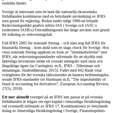
enskilda länder.
Sverige är intressant som ett land där nationella eko­nomiska
förhållanden kombineras med en betydande användning av IFRS
som grund för reglering. Redan under tidigt 1990-tal började
Redovisningsrådet grad­vis införa IAS i Sverige och IASC:s
(sedermera IASB:s) Föreställningsram har länge använts som grund
för tolkning av redovisningsfall.
Full IFRS 2005 för noterade företag – och nära nog full IFRS för
finansiella företag – kom ändå som en slags chock för Sverige. Hos
vissa noterade företag uppkom en form av ”motståndsrörelse” mot
IFRS, när redovisningsstandarder utformade för att skydda små
lättrörliga investerare mötte ett svenskt näringsliv med stora och
långsiktiga ägare (se Carrington, m.fl., IFRS – Dilemman och
utmaningar, Studentlitteratur, 2015). Fallet med HQ Bank visar
svårigheten för det svenska rättsväsendet att hantera bedömningsba­
serade IFRS-standarder (se Hartmann m.fl, ”The improbability of
fraud in accounting for derivatives”, European Accounting Review,
27(5), 2018).
Ett mer aktuellt
exempel på att IFRS inte passar in på svenska
förhållanden är frågan om eget kapital i ömsesidiga försäkringsbolag
vid eventuellt införande av IFRS 17. Kombinationen av betydande
inslag av öm­sesidiga försäkringsbolag i Sverige, Finansinspektio­