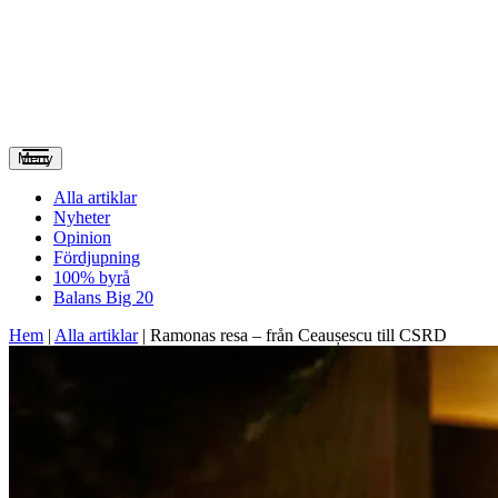
Meny
Alla artiklar
Nyheter
Opinion
Fördjupning
100% byrå
Balans Big 20
Hem
|
Alla artiklar
|
Ramonas resa – från Ceaușescu till CSRD