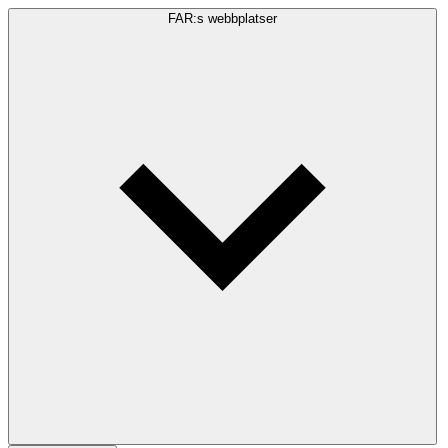
FAR:s webbplatser
Sökfråga
Sök