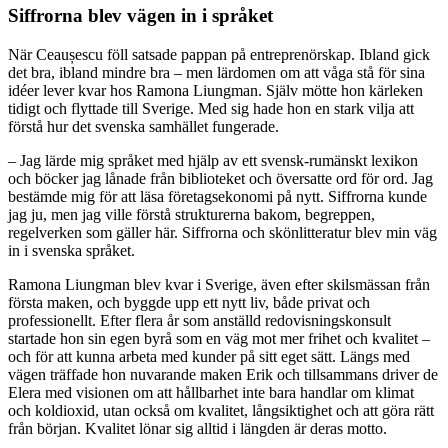
Siffrorna blev vägen in i språket
När Ceaușescu föll satsade pappan på entreprenörskap. Ibland gick
det bra, ibland mindre bra – men lärdomen om att våga stå för sina
idéer lever kvar hos Ramona Liungman. Själv mötte hon kärleken
tidigt och flyttade till Sverige. Med sig hade hon en stark vilja att
förstå hur det svenska samhället fungerade.
– Jag lärde mig språket med hjälp av ett svensk-rumänskt lexikon
och böcker jag lånade från biblioteket och översatte ord för ord. Jag
bestämde mig för att läsa företagsekonomi på nytt. Siffrorna kunde
jag ju, men jag ville förstå strukturerna bakom, begreppen,
regelverken som gäller här. Siffrorna och skönlitteratur blev min väg
in i svenska språket.
Ramona Liungman blev kvar i Sverige, även efter skilsmässan från
första maken, och byggde upp ett nytt liv, både privat och
professionellt. Efter flera år som anställd redovisningskonsult
startade hon sin egen byrå som en väg mot mer frihet och kvalitet –
och för att kunna arbeta med kunder på sitt eget sätt. Längs med
vägen träffade hon nuvarande maken Erik och tillsammans driver de
Elera med visionen om att hållbarhet inte bara handlar om klimat
och koldioxid, utan också om kvalitet, långsiktighet och att göra rätt
från början. Kvalitet lönar sig alltid i längden är deras motto.