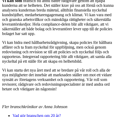
Vi kan som
bransch bli ännu bättre rådgivare genom att hjälpa
kunderna att se helheten. Det ställer krav på oss att förstå och kunna
analysera kundernas breda mätetal, alltifrån finansiella nyckeltal
kundnöjdhet, medarbetarengagemang och klimat. Vi kan vara med
och granska arbetsvillkor och mänskliga rättigheter och säkerställa
leverantörskedjor. Hela compliance-delen blir allt viktigare, att vi
säkerställer att både bolag och leverantörer lever upp till de policies
bolaget har satt upp.
Vi kan bidra med hållbarhetsrådgivning, skapa policies för hållbara
affärer och ta fram nyckeltal för uppföljning, men också genom
redovisning och revision se till att policies och nyckeltal följs och
rapporteras. Integrerad rapportering blir allt viktigare, att samla alla
nyckeltal på ett ställe för att skapa en helhetsbild.
Vi kan starta det nya året med att se bredare på vår roll och alla de
nya möjligheter det innebär att marknaden ställer om mot ett vidare
synsätt av företagens verksamhet och rapportering. Vår roll som
revisorer, rådgivare och redovisningsspecialister är med andra ord
hetare och viktigare än någonsin!
Fler branschkrönikor av Anna Johnson
V
ad gör branschen om 20 år?