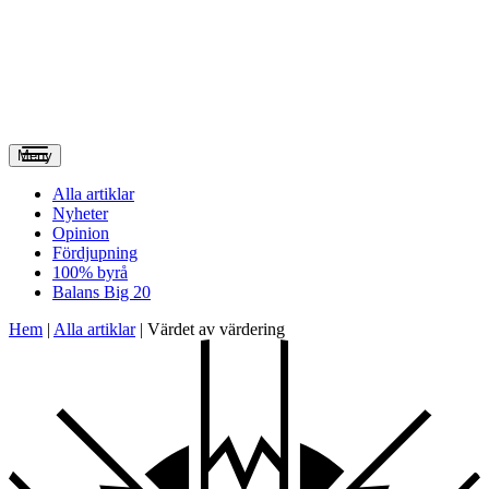
Meny
Alla artiklar
Nyheter
Opinion
Fördjupning
100% byrå
Balans Big 20
Hem
|
Alla artiklar
|
Värdet av värdering