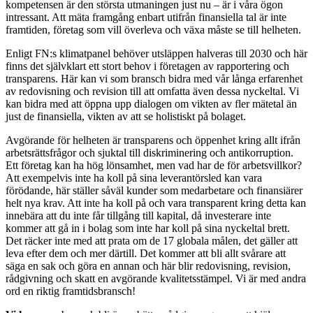
kompetensen är den största utmaningen just nu – är i våra ögon
intressant. Att mäta framgång enbart utifrån finansiella tal är inte
framtiden, företag som vill överleva och växa måste se till helheten.
Enligt FN:s klimatpanel behöver utsläppen halveras till 2030 och här
finns det självklart ett stort behov i företagen av rapportering och
transparens. Här kan vi som bransch bidra med vår långa erfarenhet
av redovisning och revision till att omfatta även dessa nyckeltal. Vi
kan bidra med att öppna upp dialogen om vikten av fler mätetal än
just de finansiella, vikten av att se holistiskt på bolaget.
Avgörande för helheten är transparens och öppenhet kring allt ifrån
arbetsrättsfrågor och sjuktal till diskriminering och antikorruption.
Ett företag kan ha hög lönsamhet, men vad har de för arbetsvillkor?
Att exempelvis inte ha koll på sina leverantörsled kan vara
förödande, här ställer såväl kunder som medarbetare och finansiärer
helt nya krav. Att inte ha koll på och vara transparent kring detta kan
innebära att du inte får tillgång till kapital, då investerare inte
kommer att gå in i bolag som inte har koll på sina nyckeltal brett.
Det räcker inte med att prata om de 17 globala målen, det gäller att
leva efter dem och mer därtill. Det kommer att bli allt svårare att
säga en sak och göra en annan och här blir redovisning, revision,
rådgivning och skatt en avgörande kvalitetsstämpel. Vi är med andra
ord en riktig framtidsbransch!