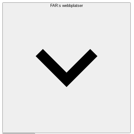
FAR:s webbplatser
Sökfråga
Sök