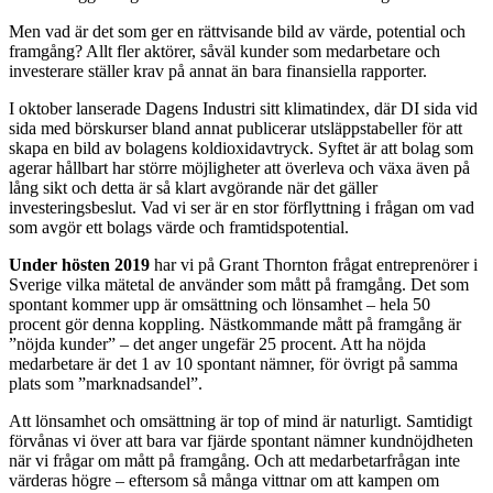
Men vad är det som ger en rättvisande bild av värde, potential och
framgång? Allt fler aktörer, såväl kunder som medarbetare och
investerare ställer krav på annat än bara finansiella rapporter.
I oktober lanserade Dagens Industri sitt klimatindex, där DI sida vid
sida med börskurser bland annat publicerar utsläppstabeller för att
skapa en bild av bolagens koldioxidavtryck. Syftet är att bolag som
agerar hållbart har större möjligheter att överleva och växa även på
lång sikt och detta är så klart avgörande när det gäller
investeringsbeslut. Vad vi ser är en stor förflyttning i frågan om vad
som avgör ett bolags värde och framtidspotential.
Under hösten 2019
har vi på Grant Thornton frågat entreprenörer i
Sverige vilka mätetal de använder som mått på framgång. Det som
spontant kommer upp är omsättning och lönsamhet – hela 50
procent gör denna koppling. Nästkommande mått på framgång är
”nöjda kunder” – det anger ungefär 25 procent. Att ha nöjda
medarbetare är det 1 av 10 spontant nämner, för övrigt på samma
plats som ”marknadsandel”.
Att lönsamhet och omsättning är top of mind är naturligt. Samtidigt
förvånas vi över att bara var fjärde spontant nämner kundnöjdheten
när vi frågar om mått på framgång. Och att medarbetarfrågan inte
värderas högre – eftersom så många vittnar om att kampen om