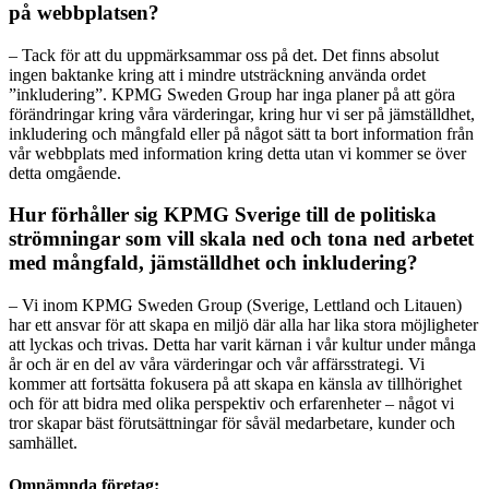
på webbplatsen?
– Tack för att du uppmärksammar oss på det. Det finns absolut
ingen baktanke kring att i mindre utsträckning använda ordet
”inkludering”. KPMG Sweden Group har inga planer på att göra
förändringar kring våra värderingar, kring hur vi ser på jämställdhet,
inkludering och mångfald eller på något sätt ta bort information från
vår webbplats med information kring detta utan vi kommer se över
detta omgående.
Hur förhåller sig KPMG Sverige till de politiska
strömningar som vill skala ned och tona ned arbetet
med mångfald, jämställdhet och inkludering?
– Vi inom KPMG Sweden Group (Sverige, Lettland och Litauen)
har ett ansvar för att skapa en miljö där alla har lika stora möjligheter
att lyckas och trivas. Detta har varit kärnan i vår kultur under många
år och är en del av våra värderingar och vår affärsstrategi. Vi
kommer att fortsätta fokusera på att skapa en känsla av tillhörighet
och för att bidra med olika perspektiv och erfarenheter – något vi
tror skapar bäst förutsättningar för såväl medarbetare, kunder och
samhället.
Omnämnda företag: