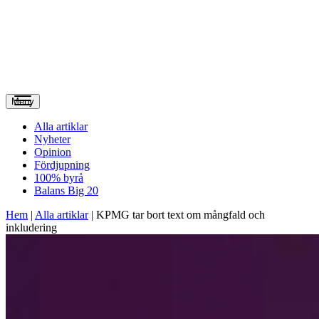
Meny
Alla artiklar
Nyheter
Opinion
Fördjupning
100% byrå
Balans Big 20
Hem
|
Alla artiklar
|
KPMG tar bort text om mångfald och
inkludering