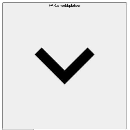
FAR:s webbplatser
Sökfråga
Sök