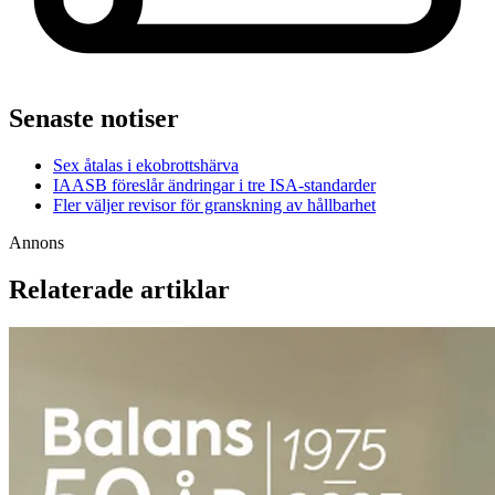
Senaste notiser
Sex åtalas i ekobrottshärva
IAASB föreslår ändringar i tre ISA-standarder
Fler väljer revisor för granskning av hållbarhet
Annons
Relaterade artiklar