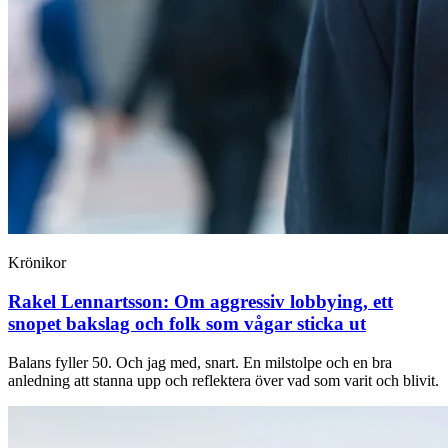
Krönikor
Rakel Lennartsson:
Om aggressiv lobbying, ett
snopet bakslag och folk som vågar sticka ut
Balans fyller 50. Och jag med, snart. En milstolpe och en bra
anledning att stanna upp och reflektera över vad som varit och blivit.