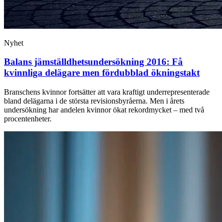
Nyhet
Balans jämställdhets­undersökning 2016: Få
kvinnliga delägare men fördubblad ökningstakt
Branschens kvinnor fortsätter att vara kraftigt underrepresenterade
bland delägarna i de största revisionsbyråerna. Men i årets
undersökning har andelen kvinnor ökat rekordmycket – med två
procentenheter.