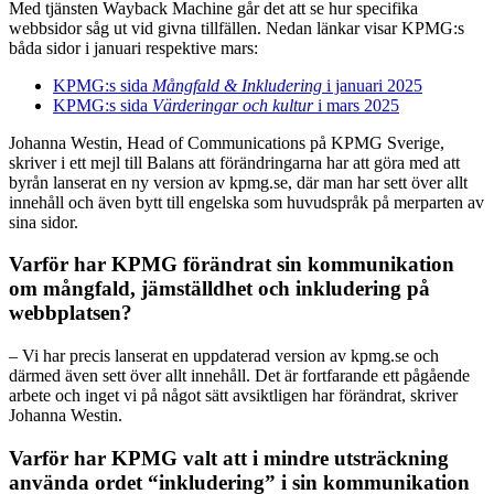
Med tjänsten Wayback Machine går det att se hur specifika
webbsidor såg ut vid givna tillfällen. Nedan länkar visar KPMG:s
båda sidor i januari respektive mars:
KPMG:s sida
Mångfald & Inkludering
i januari 2025
KPMG:s sida
Värderingar och kultur
i mars 2025
Johanna Westin, Head of Communications på KPMG Sverige,
skriver i ett mejl till Balans att förändringarna har att göra med att
byrån lanserat en ny version av kpmg.se, där man har sett över allt
innehåll och även bytt till engelska som huvudspråk på merparten av
sina sidor.
Varför har KPMG förändrat sin kommunikation
om mångfald, jämställdhet och inkludering på
webbplatsen?
– Vi har precis lanserat en uppdaterad version av kpmg.se och
därmed även sett över allt innehåll. Det är fortfarande ett pågående
arbete och inget vi på något sätt avsiktligen har förändrat, skriver
Johanna Westin.
Varför har KPMG valt att i mindre utsträckning
använda ordet “inkludering” i sin kommunikation