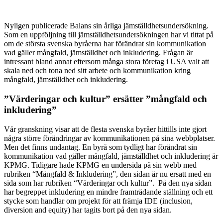
Nyligen publicerade Balans sin årliga jämställdhetsundersökning.
Som en uppföljning till jämställdhetsundersökningen har vi tittat på
om de största svenska byråerna har förändrat sin kommunikation
vad gäller mångfald, jämställdhet och inkludering. Frågan är
intressant bland annat eftersom många stora företag i USA valt att
skala ned och tona ned sitt arbete och kommunikation kring
mångfald, jämställdhet och inkludering.
”Värderingar och kultur” ersätter ”mångfald och
inkludering”
Vår granskning visar att de flesta svenska byråer hittills inte gjort
några större förändringar av kommunikationen på sina webbplatser.
Men det finns undantag. En byrå som tydligt har förändrat sin
kommunikation vad gäller mångfald, jämställdhet och inkludering är
KPMG. Tidigare hade KPMG en undersida på sin webb med
rubriken “Mångfald & Inkludering”, den sidan är nu ersatt med en
sida som har rubriken “Värderingar och kultur”. På den nya sidan
har begreppet inkludering en mindre framträdande ställning och ett
stycke som handlar om projekt för att främja IDE (inclusion,
diversion and equity) har tagits bort på den nya sidan.