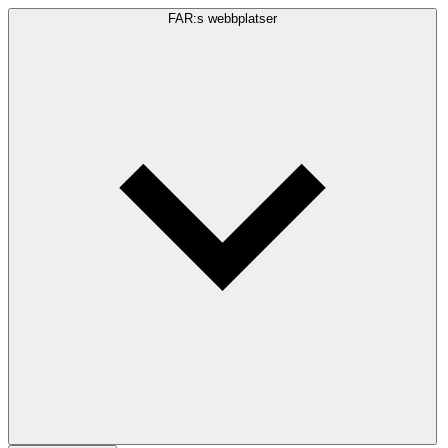
FAR:s webbplatser
Sökfråga
Sök