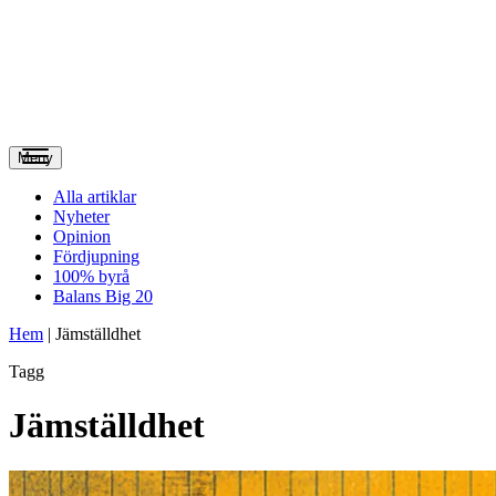
Meny
Alla artiklar
Nyheter
Opinion
Fördjupning
100% byrå
Balans Big 20
Hem
|
Jämställdhet
Tagg
Jämställdhet