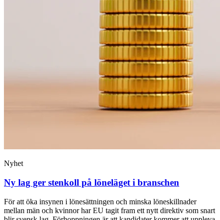
Nyhet
Ny lag ger stenkoll på löneläget i branschen
För att öka insynen i lönesättningen och minska löneskillnader
mellan män och kvinnor har EU tagit fram ett nytt direktiv som snart
blir svensk lag. Förhoppningen är att kandidater kommer att uppleva