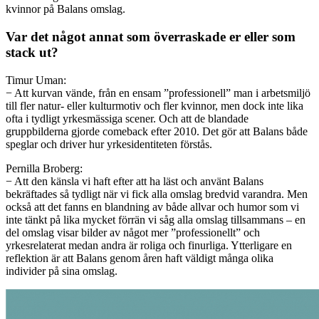
kvinnor på Balans omslag.
Var det något annat som överraskade er eller som
stack ut?
Timur Uman:
− Att kurvan vände, från en ensam ”professionell” man i arbetsmiljö
till fler natur- eller kulturmotiv och fler kvinnor, men dock inte lika
ofta i tydligt yrkesmässiga scener. Och att de blandade
gruppbilderna gjorde comeback efter 2010. Det gör att Balans både
speglar och driver hur yrkesidentiteten förstås.
Pernilla Broberg:
− Att den känsla vi haft efter att ha läst och använt Balans
bekräftades så tydligt när vi fick alla omslag bredvid varandra. Men
också att det fanns en blandning av både allvar och humor som vi
inte tänkt på lika mycket förrän vi såg alla omslag tillsammans – en
del omslag visar bilder av något mer ”professionellt” och
yrkesrelaterat medan andra är roliga och finurliga.
Ytterligare en
reflektion är att Balans genom åren haft väldigt många olika
individer på sina omslag.