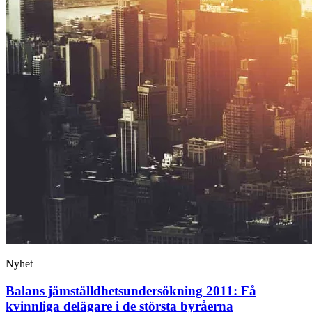
Nyhet
Balans jämställdhets­undersökning 2011: Få
kvinnliga delägare i de största byråerna