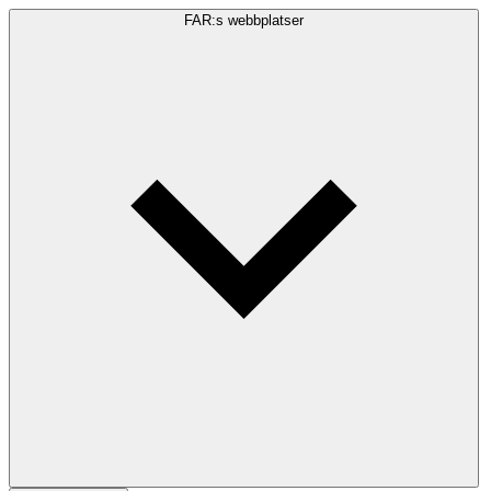
FAR:s webbplatser
Sökfråga
Sök