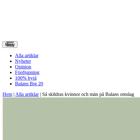
Meny
Alla artiklar
Nyheter
Opinion
Fördjupning
100% byrå
Balans Big 20
Hem
|
Alla artiklar
|
Så skildras kvinnor och män på Balans omslag