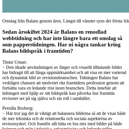
Omslag från Balans genom åren. Längst till vänster syns det första fr
Sedan årsskiftet 2024 är Balans en renodlad
webbtidning och har inte längre bara ett omslag så
som papperstidningen. Har ni några tankar kring
Balans bildspråk i framtiden?
Timur Uman:
−
Den ökade användningen av färger och visuellt tilltalande bilder
har bidragit till att fånga uppmärksamhet och att visa en mer varierad
och dynamisk bild av revisionsbranschen. Tidningen
Balans har
verkligen chansen att medvetet rita framtidens profession genom att
fortsätta vara en ledande röst inom branschen. Detta innebär att
tidningen med hjälp av sitt bildspråk kan påverka hur framtida
revisorer ser på sig själva och sin roll i samhället.
Pernilla Broberg:
−
Här tror jag det är viktigt att balansera bilderna så att de visar både
de mer tekniska och de relationella och sociala aspekterna av
revisorsyrket. Och framför allt hitta en bra mix med bilder på både
kvinnor och män i tekniska, yrkesmässiga och ledande roller.