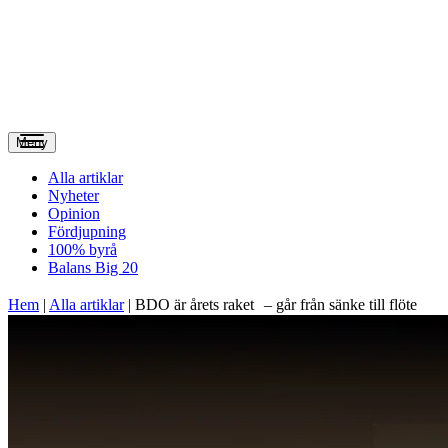
Meny
Alla artiklar
Nyheter
Opinion
Fördjupning
100% byrå
Balans Big 20
Hem
|
Alla artiklar
|
BDO är årets raket – går från sänke till flöte