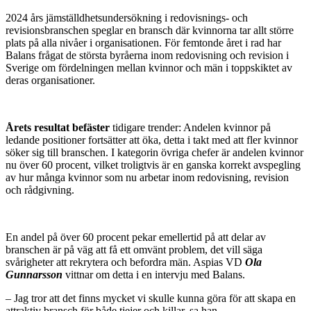
2024 års jämställdhetsundersökning i redovisnings- och
revisionsbranschen speglar en bransch där kvinnorna tar allt större
plats på alla nivåer i organisationen. För femtonde året i rad har
Balans frågat de största byråerna inom redovisning och revision i
Sverige om fördelningen mellan kvinnor och män i toppskiktet av
deras organisationer.
Årets resultat befäster
tidigare trender: Andelen kvinnor på
ledande positioner fortsätter att öka, detta i takt med att fler kvinnor
söker sig till branschen. I kategorin övriga chefer är andelen kvinnor
nu över 60 procent, vilket troligtvis är en ganska korrekt avspegling
av hur många kvinnor som nu arbetar inom redovisning, revision
och rådgivning.
En andel på över 60 procent pekar emellertid på att delar av
branschen är på väg att få ett omvänt problem, det vill säga
svårigheter att rekrytera och befordra män. Aspias VD
Ola
Gunnarsson
vittnar om detta i en
intervju med Balans
.
– Jag tror att det finns mycket vi skulle kunna göra för att skapa en
attraktiv bransch för både tjejer och killar, sa han.