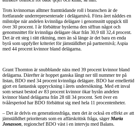
Trots kvinnornas alltmer framträdande roll i branschen är de
fortfarande underrepresenterade i delägarnivå. Förra året nåddes en
milstolpe när andelen kvinnliga delägare i genomsnitt uppgick till
över 30 procent. I år förbättrar byråerna den siffran något och
genomsnittet för kvinnliga delägare ökar från 30,9 till 32,4 procent.
Det är ett steg i rätt riktning, men än så länge är det bara en enda
byrå som uppfyller kriteriet för jämställdhet på partnernivå; Aspia
med 44 procent kvinnor bland delägarna.
Grant Thornton är snubblande nära med 39 procent kvinnor bland
delägarna. Därefter är hoppet ganska långt ner till nummer tre på
listan, BDO med 34 procent kvinnliga delägare. BDO har emellertid
gjort en fantastisk uppryckning i årets undersökning. Med ett inval
som senast bestod av 83 procent kvinnor ökar byrån andelen
kvinnor bland delägarna från 28 till 34 procent. Sett över en
tvåårsperiod har BDO förbättrat sig med hela 11 procentenheter.
– Det är delvis en generationsfråga, men det är också en effekt av att
jämställdhet prioriterats som en affärskritisk fråga, säger
Maria
Jonasson
, regionchef BDO väst i en
intervju med Balans
.