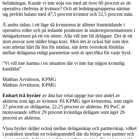
befattningar. Kunde vi inte nöja oss med att över 60 procent av de
operativa cheferna är kvinnor? Och att ledningsgrupperna närmar
sig perfekt balans med 47,5 procent kvinnor och 52,5 procent män.
Å andra sidan, i ett läge då kvinnorna är alltmer framträdande i
operativa roller och på ledande positioner är underrepresentationen i
delägarkretsen på ett vis större. Alla vill inte bli delägare. Det är ett
stort ansvar som ställer höga krav. Men det är också här som den
som arbetar hårt får lön för mödan, när årets överskott fördelas
mellan delägarna enligt parametrar som är specifika för varje byrå.
“Vi vill inte hamna i en situation där vi inte har någon kvinnlig
kandidat”
Mathias Arvidsson, KPMG
Mathias Arvidsson, KPMG
Enbart två byråer
av åtta har velat uppge hur stor andel av
aktierna som ägs av kvinnor. På KPMG äger kvinnorna, som utgör
27 procent av delägarna, 22,25 procent av aktierna. På PwC är
motsvarande siffror 29 procent kvinnliga delägare som äger 26
procent av aktierna.
Vissa byråer skiljer också mellan delägarskap och partnerskap, vilket
i praktiken innebär en tvåstegsmodell där du börjar som partner och