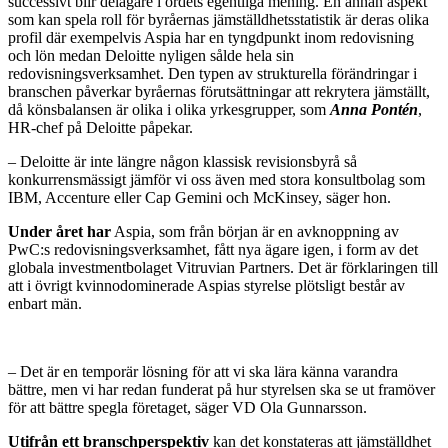
successivt blir delägare i ordets egentliga mening. En annan aspekt
som kan spela roll för byråernas jämställdhetsstatistik är deras olika
profil där exempelvis Aspia har en tyngdpunkt inom redovisning
och lön medan Deloitte nyligen sålde hela sin
redovisningsverksamhet. Den typen av strukturella förändringar i
branschen påverkar byråernas förutsättningar att rekrytera jämställt,
då könsbalansen är olika i olika yrkesgrupper, som
Anna Pontén
,
HR-chef på Deloitte påpekar
.
– Deloitte är inte längre någon klassisk revisionsbyrå så
konkurrensmässigt jämför vi oss även med stora konsultbolag som
IBM, Accenture eller Cap Gemini och McKinsey, säger hon.
Under året har
Aspia, som från början är en avknoppning av
PwC:s redovisningsverksamhet, fått nya ägare igen, i form av det
globala investmentbolaget Vitruvian Partners. Det är förklaringen till
att i övrigt kvinnodominerade Aspias styrelse plötsligt består av
enbart män.
–
Det är en temporär lösning för att vi ska lära känna varandra
bättre, men vi har redan funderat på hur styrelsen ska se ut framöver
för att bättre spegla företaget, säger VD Ola Gunnarsson.
Utifrån ett branschperspektiv
kan det konstateras att jämställdhet