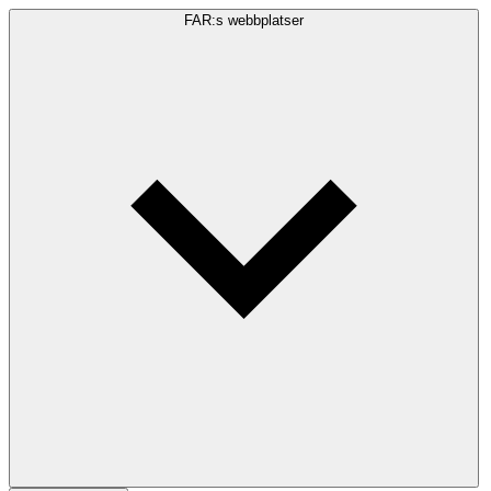
FAR:s webbplatser
Sökfråga
Sök