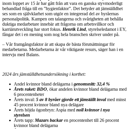
inom loppet av 15 år har gått från att vara en ganska styvmoderligt
behandlad fråga till en ”hygienfaktor”. Det betyder att jämställdhet
ses som en självklarhet som utgör en integrerad del av byråernas
personalpolitik. Kampen om talangerna och svårigheten att behålla
duktiga medarbetare innebär att frågorna om arbetsvillkor och
karriärutveckling har stort fokus.
Henrik Lind
, styrelseledamot i EY,
fångar det i en mening som nog hela branschen skriver under på.
– Vår framgångsfaktor är att skapa de bästa förutsättningar för
medarbetarna. Medarbetarna är vår viktigaste resurs, säger han i en
intervju med Balans
.
2024 års jämställdhetsundersökning i korthet:
Andel kvinnor bland delägarna i
genomsnitt: 32,4 %
Årets raket: BDO
, ökar andelen kvinnor bland delägarna med
6 procentenheter
Årets inval:
5 av 8 byråer gjorde ett jämställt inval
med minst
45 procent kvinnor bland nya delägare
Årets höjda ögonbryn: Aspia med
noll kvinnor i nya
styrelsen
Årets tapp:
Mazars backar
en procentenhet till 26 procent
kvinnor bland delägarna