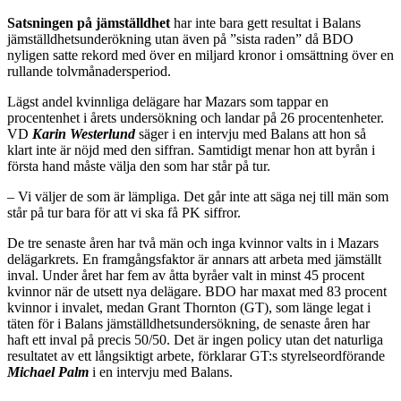
Satsningen på jämställdhet
har inte bara gett resultat i Balans
jämställdhetsunderökning utan även på ”sista raden” då BDO
nyligen satte rekord med över en miljard kronor i omsättning över en
rullande tolvmånadersperiod.
Lägst andel kvinnliga delägare har Mazars som tappar en
procentenhet i årets undersökning och landar på 26 procentenheter.
VD
Karin Westerlund
säger i en
intervju med Balans
att hon så
klart inte är nöjd med den siffran. Samtidigt menar hon att byrån i
första hand måste välja den som har står på tur.
– Vi väljer de som är lämpliga. Det går inte att säga nej till män som
står på tur bara för att vi ska få PK siffror.
De tre senaste åren har två män och inga kvinnor valts in i Mazars
delägarkrets. En framgångsfaktor är annars att arbeta med jämställt
inval. Under året har fem av åtta byråer valt in minst 45 procent
kvinnor när de utsett nya delägare. BDO har maxat med 83 procent
kvinnor i invalet, medan Grant Thornton (GT), som länge legat i
täten för i Balans jämställdhetsundersökning, de senaste åren har
haft ett inval på precis 50/50. Det är ingen policy utan det naturliga
resultatet av ett långsiktigt arbete, förklarar GT:s styrelseordförande
Michael Palm
i en
intervju med Balans
.