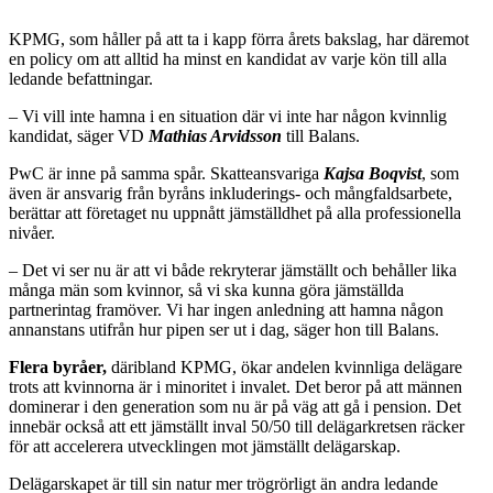
KPMG, som håller på att ta i kapp förra årets bakslag, har däremot
en policy om att alltid ha minst en kandidat av varje kön till alla
ledande befattningar.
– Vi vill inte hamna i en situation där vi inte har någon kvinnlig
kandidat, säger VD
Mathias Arvidsson
till Balans
.
PwC är inne på samma spår. Skatteansvariga
Kajsa Boqvist
, som
även är ansvarig från byråns inkluderings- och mångfaldsarbete,
berättar att företaget nu uppnått jämställdhet på alla professionella
nivåer.
– Det vi ser nu är att vi både rekryterar jämställt och behåller lika
många män som kvinnor, så vi ska kunna göra jämställda
partnerintag framöver. Vi har ingen anledning att hamna någon
annanstans utifrån hur pipen ser ut i dag, säger hon
till Balans
.
Flera byråer,
däribland KPMG, ökar andelen kvinnliga delägare
trots att kvinnorna är i minoritet i invalet. Det beror på att männen
dominerar i den generation som nu är på väg att gå i pension. Det
innebär också att ett jämställt inval 50/50 till delägarkretsen räcker
för att accelerera utvecklingen mot jämställt delägarskap.
Delägarskapet är till sin natur mer trögrörligt än andra ledande