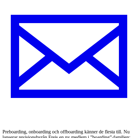
Preboarding, onboarding och offboarding känner de flesta till. Nu
lanserar revisionsbyrån Frejs en ny medlem i ”boarding”-familjen: