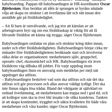
babyboarding. Pappan till babyboardingen är HR-koordinator
Oscar
Björkestam
. Han berättar att idén är sprungen ur byråns uttalade
vilja att skapa en struktur i att överlämna lätt och rätt innan den
anställde går på föräldraledighet.
– Att få barn är omvälvande, och jag tror att känslan av att
arbetsgivaren bryr sig om ens föräldraskap är viktig för att få
blivande föräldrar att känna sig trygga, säger Oscar Björkestam.
Babyboardingen omfattar en plan och struktur kring tiden innan,
under och efter föräldraledigheten. Babyboardingen börjar cirka tre
månader före föräldraledighetens beräknade start och involverar
olika delar av organisationen: medarbetaren själv, gruppchef,
operativ chef, ekonomichef och HR. Babyboardingen rör även
förälderns väg tillbaka till jobbet. För varje uppdrag inom
babyboardingen finns en ansvarig som meddelas per mejl när
uppdraget ska utföras.
– Babyboardingen beskriver vad som ska utföras och när det ska
utföras och gör processen och allas ansvar väldigt tydligt. Det ska
inte finnas några lösa trådar. Bland det viktigaste är självklart en
ordnad överlämning, att medarbetaren kan trappa ned i god tid, och
att kollegor som ska ta över blir insatta i de olika kunderna. Tanken
är att skapa kontinuitet, trygghet och säkra kvaliteten för både våra
medarbetare och våra kunder, säger Oscar Björkestam.