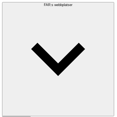
FAR:s webbplatser
Sökfråga
Sök