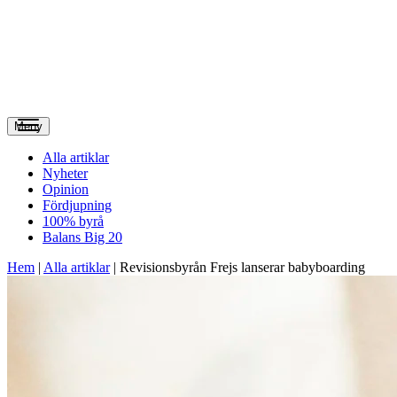
Meny
Alla artiklar
Nyheter
Opinion
Fördjupning
100% byrå
Balans Big 20
Hem
|
Alla artiklar
|
Revisionsbyrån Frejs lanserar babyboarding