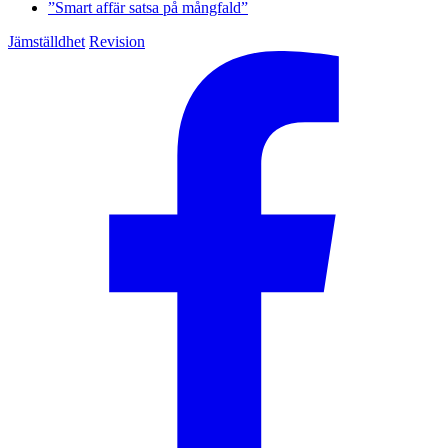
”Smart affär satsa på mångfald”
Jämställdhet
Revision