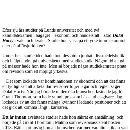
E
fter sju års studier på Lunds universitet och med två
kandidatexamen i bagaget – ekonomi och handelsrätt – stod
Dalal
Haciy
i valet och kvalet. Skulle hon satsa på ett yrke inom ekonomi
eller på affärsjuridiken?
Under hela studietiden hade hon dessutom jobbat i livsmedelsbutik
och hjälpt andra på universitetet med studieteknik. Någon tid att gå
på mässor hade hon inte. Men så började några studiekamrater prata
om revision som ett möjligt yrkesval.
− Det som lockade var kombinationen av ekonomi och att det finns
ett tydligt sätt att arbeta där revisorer följer lagar och regler, säger
Dalal Haciy. När jag började undersöka branschen fastnade jag för
Grant Thornton, som hade vunnit pris som bästa arbetsgivare. Jag
lockades av att det fanns många kvinnor i ledande positioner och att
det gick att komma långt i karriären.
Ett år innan
avslutade studier hade hon säkrat en anställning, och
började på Grant Thornton i Malmö som revisorsassistent hösten
2018. Rätt snart insåg hon att branschen var mer variationsrik än vad