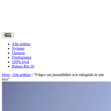
Meny
Alla artiklar
Nyheter
Opinion
Fördjupning
100% byrå
Balans Big 20
Hem
|
Alla artiklar
|
“Frågor om jämställdhet och mångfald är inte
nya”