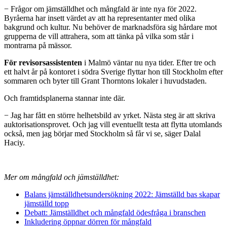
− Frågor om jämställdhet och mångfald är inte nya för 2022.
Byråerna har insett värdet av att ha representanter med olika
bakgrund och kultur. Nu behöver de marknadsföra sig hårdare mot
grupperna de vill attrahera, som att tänka på vilka som står i
montrarna på mässor.
För revisorsassistenten
i Malmö väntar nu nya tider. Efter tre och
ett halvt år på kontoret i södra Sverige flyttar hon till Stockholm efter
sommaren och byter till Grant Thorntons lokaler i huvudstaden.
Och framtidsplanerna stannar inte där.
− Jag har fått en större helhetsbild av yrket. Nästa steg är att skriva
auktorisationsprovet. Och jag vill eventuellt testa att flytta utomlands
också, men jag börjar med Stockholm så får vi se, säger Dalal
Haciy.
Mer om mångfald och jämställdhet:
Balans jämställdhetsundersökning 2022: Jämställd bas skapar
jämställd topp
Debatt: Jämställdhet och mångfald ödesfråga i branschen
Inkludering öppnar dörren för mångfald