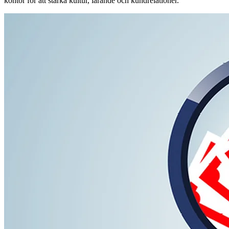
kontor för att stärka kultur, lärande och kundrelationer.