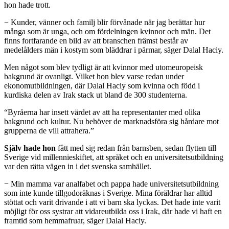
hon hade trott.
− Kunder, vänner och familj blir förvånade när jag berättar hur
många som är unga, och om fördelningen kvinnor och män. Det
finns fortfarande en bild av att branschen främst består av
medelålders män i kostym som bläddrar i pärmar, säger Dalal Haciy.
Men något som blev tydligt är att kvinnor med utomeuropeisk
bakgrund är ovanligt. Vilket hon blev varse redan under
ekonomutbildningen, där Dalal Haciy som kvinna och född i
kurdiska delen av Irak stack ut bland de 300 studenterna.
“Byråerna har insett värdet av att ha representanter med olika
bakgrund och kultur. Nu behöver de marknadsföra sig hårdare mot
grupperna de vill attrahera.”
Själv hade hon
fått med sig redan från barnsben, sedan flytten till
Sverige vid millennieskiftet, att språket och en universitetsutbildning
var den rätta vägen in i det svenska samhället.
− Min mamma var analfabet och pappa hade universitetsutbildning
som inte kunde tillgodoräknas i Sverige. Mina föräldrar har alltid
stöttat och varit drivande i att vi barn ska lyckas. Det hade inte varit
möjligt för oss systrar att vidareutbilda oss i Irak, där hade vi haft en
framtid som hemmafruar, säger Dalal Haciy.