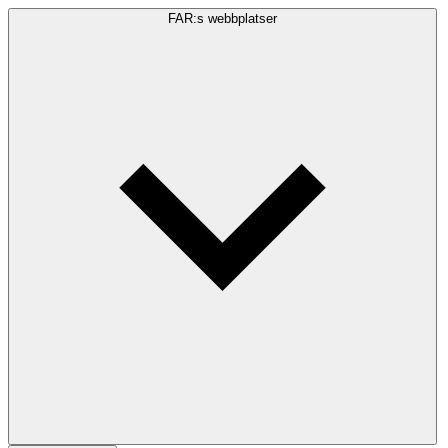
FAR:s webbplatser
Sökfråga
Sök