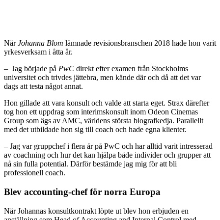
N
är
Johanna Blom
lämnade revisionsbranschen 2018 hade hon varit
yrkesverksam i åtta år.
– Jag började på
PwC
direkt efter examen från Stockholms
universitet och trivdes jättebra, men kände där och då att det var
dags att testa något annat.
Hon gillade att vara konsult och valde att starta eget. Strax därefter
tog hon ett uppdrag som interimskonsult inom Odeon Cinemas
Group som ägs av AMC, världens största biografkedja. Parallellt
med det utbildade hon sig till coach och hade egna klienter.
– Jag var gruppchef i flera år på PwC och har alltid varit intresserad
av coachning och hur det kan hjälpa både individer och grupper att
nå sin fulla potential. Därför bestämde jag mig för att bli
professionell coach.
Blev accounting-chef för norra Europa
När Johannas konsultkontrakt löpte ut blev hon erbjuden en
anställning som Head of Accounting and Internal Control med