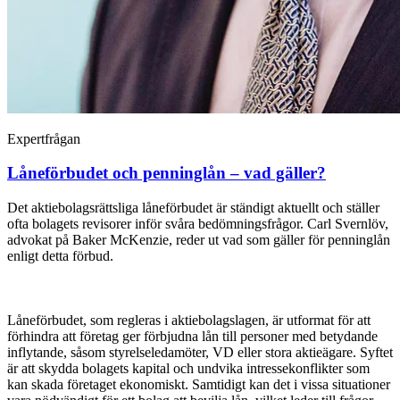
Expertfrågan
Låneförbudet och penninglån – vad gäller?
Det aktiebolagsrättsliga ­låneförbudet är ständigt aktuellt och ställer
ofta bolagets revisorer inför svåra ­bedömningsfrågor. Carl Svernlöv,
advokat på Baker McKenzie, reder ut vad som gäller för penninglån
enligt detta förbud.
Låneförbudet, som regleras i aktiebolagslagen, är utformat för att
förhindra att företag ger förbjudna lån till personer med betydande
inflytande, såsom styrelseledamöter, VD eller stora aktieägare. Syftet
är att skydda bolagets kapital och undvika intressekonflikter som
kan skada företaget ekonomiskt. Samtidigt kan det i vissa situationer