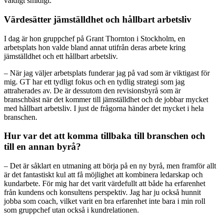
väldigt smidigt.
Värdesätter jämställdhet och hållbart arbetsliv
I dag är hon gruppchef på Grant Thornton i Stockholm, en
arbetsplats hon valde bland annat utifrån deras arbete kring
jämställdhet och ett hållbart arbetsliv.
– När jag väljer arbetsplats funderar jag på vad som är viktigast för
mig. GT har ett tydligt fokus och en tydlig strategi som jag
attraherades av. De är dessutom den revisionsbyrå som är
branschbäst när det kommer till jämställdhet och de jobbar mycket
med hållbart arbetsliv. I just de frågorna händer det mycket i hela
branschen.
Hur var det att komma tillbaka till branschen och
till en annan byrå?
– Det är såklart en utmaning att börja på en ny byrå, men framför allt
är det fantastiskt kul att få möjlighet att kombinera ledarskap och
kundarbete. För mig har det varit värdefullt att både ha erfarenhet
från kundens och konsultens perspektiv. Jag har ju också hunnit
jobba som coach, vilket varit en bra erfarenhet inte bara i min roll
som gruppchef utan också i kundrelationen.