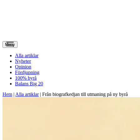
Meny
Alla artiklar
Nyheter
Opinion
Fördjupning
100% byrå
Balans Big 20
Hem
|
Alla artiklar
|
Från biografkedjan till utmaning på ny byrå