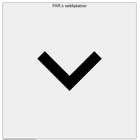
FAR:s webbplatser
Sökfråga
Sök