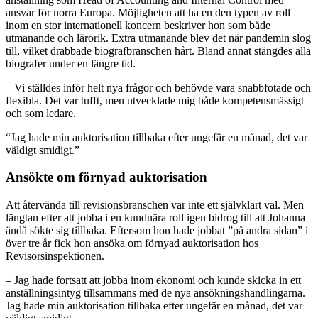
ansvar för norra Europa. Möjligheten att ha en den typen av roll
inom en stor internationell koncern beskriver hon som både
utmanande och lärorik. Extra utmanande blev det när pandemin slog
till, vilket drabbade biografbranschen hårt. Bland annat stängdes alla
biografer under en längre tid.
– Vi ställdes inför helt nya frågor och behövde vara snabbfotade och
flexibla. Det var tufft, men utvecklade mig både kompetensmässigt
och som ledare.
“Jag hade min auktorisation tillbaka efter ungefär en månad, det var
väldigt smidigt.”
Ansökte om förnyad auktorisation
Att återvända till revisionsbranschen var inte ett självklart val. Men
längtan efter att jobba i en kundnära roll igen bidrog till att Johanna
ändå sökte sig tillbaka. Eftersom hon hade jobbat ”på andra sidan” i
över tre år fick hon ansöka om förnyad auktorisation hos
Revisorsinspektionen.
– Jag hade fortsatt att jobba inom ekonomi och kunde skicka in ett
anställningsintyg tillsammans med de nya ansökningshandlingarna.
Jag hade min auktorisation tillbaka efter ungefär en månad, det var