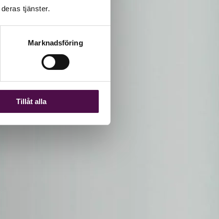
deras tjänster.
Marknadsföring
Tillåt alla