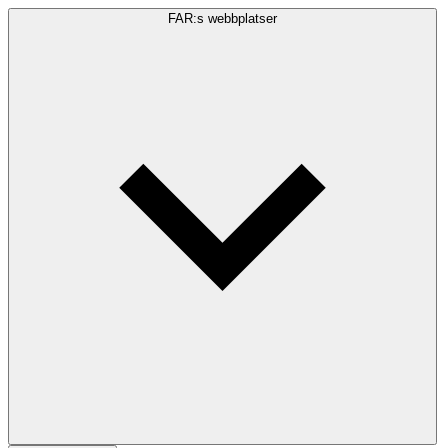
FAR:s webbplatser
Sökfråga
Sök