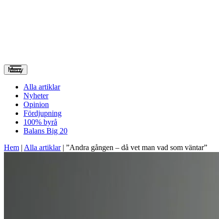
Meny
Alla artiklar
Nyheter
Opinion
Fördjupning
100% byrå
Balans Big 20
Hem
|
Alla artiklar
|
”Andra gången – då vet man vad som väntar”