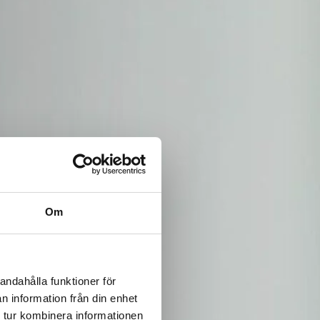
Om
andahålla funktioner för
n information från din enhet
 tur kombinera informationen