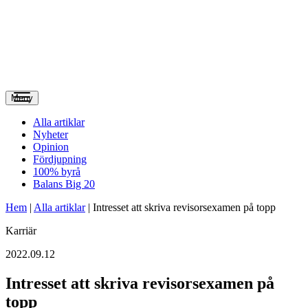
Meny
Alla artiklar
Nyheter
Opinion
Fördjupning
100% byrå
Balans Big 20
Hem
|
Alla artiklar
|
Intresset att skriva revisorsexamen på topp
Karriär
2022.09.12
Intresset att skriva revisorsexamen på
topp