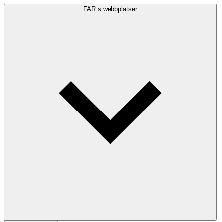
FAR:s webbplatser
Sökfråga
Sök