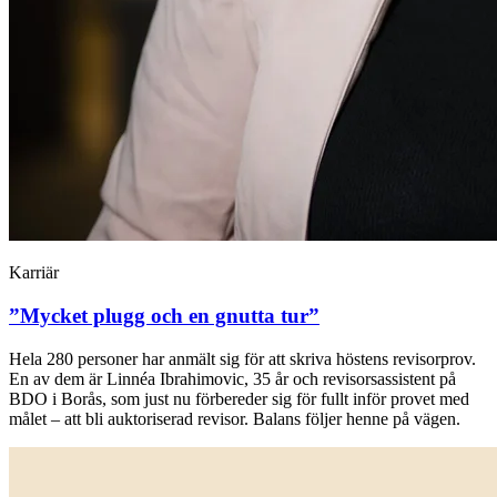
Karriär
”Mycket plugg och en gnutta tur”
Hela 280 personer har anmält sig för att skriva höstens revisorprov.
En av dem är Linnéa Ibrahimovic, 35 år och revisorsassistent på
BDO i Borås, som just nu förbereder sig för fullt inför provet med
målet – att bli auktoriserad revisor. Balans följer henne på vägen.