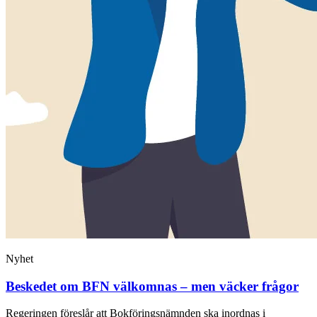
Nyhet
Beskedet om BFN välkomnas – men väcker frågor
Regeringen föreslår att Bokföringsnämnden ska inordnas i