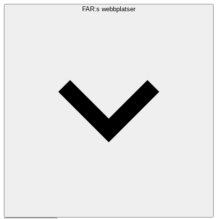
FAR:s webbplatser
Sökfråga
Sök