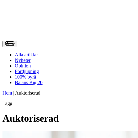
Meny
Alla artiklar
Nyheter
Opinion
Fördjupning
100% byrå
Balans Big 20
Hem
|
Auktoriserad
Tagg
Auktoriserad