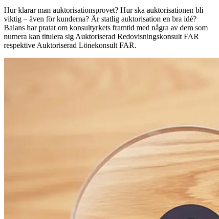
Hur klarar man auktorisationsprovet? Hur ska auktorisationen bli
viktig – även för kunderna? Är statlig auktorisation en bra idé?
Balans har pratat om konsultyrkets framtid med några av dem som
numera kan titulera sig Auktoriserad Redovisningskonsult FAR
respektive Auktoriserad Lönekonsult FAR.