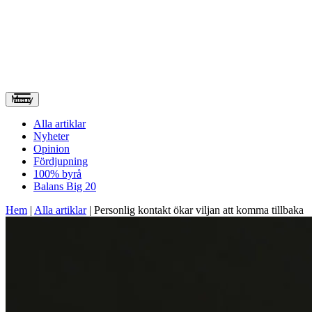
Meny
Alla artiklar
Nyheter
Opinion
Fördjupning
100% byrå
Balans Big 20
Hem
|
Alla artiklar
|
Personlig kontakt ökar viljan att komma tillbaka