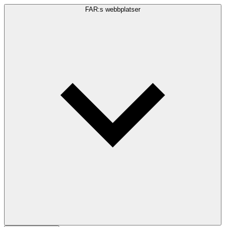
FAR:s webbplatser
Sökfråga
Sök