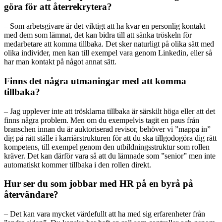
göra för att återrekrytera?
– Som arbetsgivare är det viktigt att ha kvar en personlig kontakt
med dem som lämnat, det kan bidra till att sänka tröskeln för
medarbetare att komma tillbaka. Det sker naturligt på olika sätt med
olika individer, men kan till exempel vara genom Linkedin, eller så
har man kontakt på något annat sätt.
Finns det några utmaningar med att komma
tillbaka?
– Jag upplever inte att trösklarna tillbaka är särskilt höga eller att det
finns några problem. Men om du exempelvis tagit en paus från
branschen innan du är auktoriserad revisor, behöver vi ”mappa in”
dig på rätt ställe i karriärstrukturen för att du ska tillgodogöra dig rätt
kompetens, till exempel genom den utbildningsstruktur som rollen
kräver. Det kan därför vara så att du lämnade som ”senior” men inte
automatiskt kommer tillbaka i den rollen direkt.
Hur ser du som jobbar med HR på en byrå på
återvändare?
– Det kan vara mycket värdefullt att ha med sig erfarenheter från