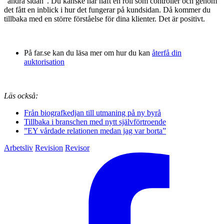
”andra sidan”. Du kanske har haft en roll som controller och genom
det fått en inblick i hur det fungerar på kundsidan. Då kommer du
tillbaka med en större förståelse för dina klienter. Det är positivt.
På far.se kan du läsa mer om hur du kan
återfå din
auktorisation
Läs också:
Från biografkedjan till utmaning på ny byrå
Tillbaka i branschen med nytt självförtroende
”EY vårdade relationen medan jag var borta”
Arbetsliv
Revision
Revisor