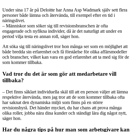
U
nder sina 17 år på Deloitte har Anna Asp Wadmark själv sett flera
personer både lämna och återvända, till exempel efter en tid i
näringslivet.
– Människor som söker sig till revisionsbranschen är ofta
engagerade och nyfikna individer, då är det naturligt att under en
period vilja testa en annan roll, säger hon.
Att söka sig till näringslivet tror hon många ser som en möjlighet att
både bredda sin erfarenhet och få förståelse för olika affärsmodeller
och branscher, vilket kan vara en god erfarenhet att ta med sig för de
som kommer tillbaka.
Vad tror du det är som gör att medarbetare vill
tillbaka?
– Det finns såklart individuella skäl till att en person väljer att lämna
respektive återvända, men jag tror att de som kommer tillbaka ofta
har saknat den dynamiska miljö som finns på en större
revisionsbyrå. Det händer mycket, du har chans att prova många
olika roller, jobba nära dina kunder och ständigt lära dig något nytt,
säger hon.
Har du några tips på hur man som arbetsgivare kan