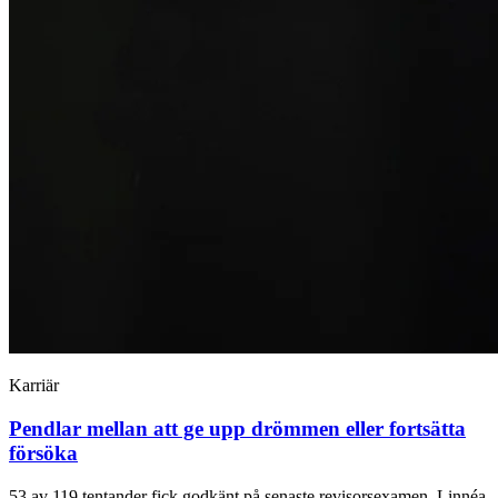
Karriär
Pendlar mellan att ge upp drömmen eller fortsätta
försöka
53 av 119 tentander fick godkänt på senaste revisorsexamen. Linnéa