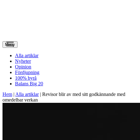
Meny
Alla artiklar
Nyheter
Opinion
Fördjupning
100% byrå
Balans Big 20
Hem
|
Alla artiklar
|
Revisor blir av med sitt godkännande med
omedelbar verkan