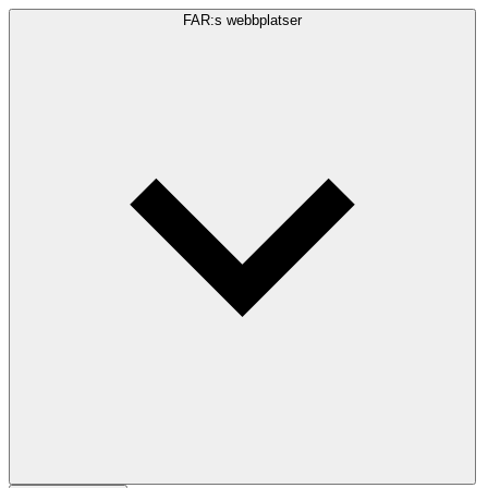
FAR:s webbplatser
Sökfråga
Sök