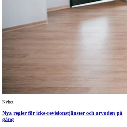
Nyhet
Nya regler för icke-revisions­tjänster och arvoden på
gång