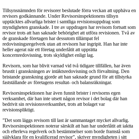
Tillsynsnämnden för revisorer beslutade förra veckan att upphäva en
revisors godkännande. Under Revisorsinspektionens tillsyn
upptäcktes allvarliga brister i samtliga revisionsuppdrag som
myndigheten granskade. I tre av uppdragen har revisorn fortsatt som
revisor trots att han saknade behörighet att utföra revisionen. Två av
de granskade företagen har dessutom tillämpat fel
redovisningsregelverk utan att revisorn har ingripit. Han har inte
heller agerat när ett företag underlåtit att upprätta
koncernredovisning, trots skyldighet enligt lag.
Revisorn, som har blivit varnad vid två tidigare tillfällen, har även
brustit i granskningen av intäktsredovisning och förvaltning. Den
bristande granskning gjorde att han saknade grund för att tillstyrka
fastställande av företagens resultat- och balansräkningar.
Revisorsinspektionen har även funnit brister i revisorns egen
verksamhet, där han inte utsett någon revisor i det bolag där han
bedrivit sin revisionsverksamhet, trots att bolaget var
revisionspliktigt.
”Det som läggs revisorn till last är sammantaget mycket allvarlig.
Revisorsinspektionen noterar särskilt att han har underlåtit att iaktta
och efterleva regelverk och bestämmelser som borde framstå som
självklara för en kvalificerad revisor”, skriver myndigheten i sitt