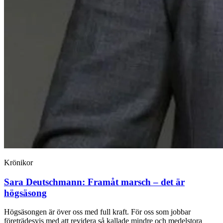
Krönikor
Sara Deutschmann:
Framåt marsch – det är
högsäsong
Högsäsongen är över oss med full kraft. För oss som jobbar
företrädesvis med att revidera så kallade mindre och medelstora