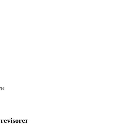
rer
 revisorer