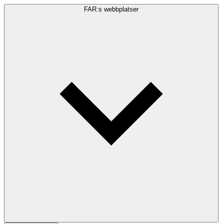
FAR:s webbplatser
Sökfråga
Sök