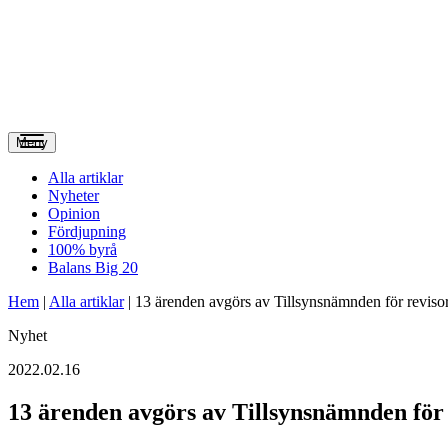
Meny
Alla artiklar
Nyheter
Opinion
Fördjupning
100% byrå
Balans Big 20
Hem
|
Alla artiklar
|
13 ärenden avgörs av Tillsynsnämnden för reviso
Nyhet
2022.02.16
13 ärenden avgörs av Tillsynsnämnden för