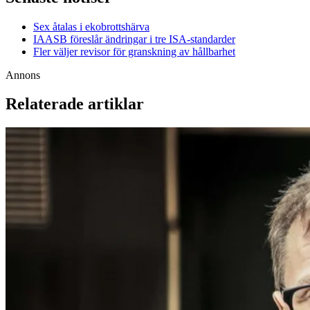
Sex åtalas i ekobrottshärva
IAASB föreslår ändringar i tre ISA-standarder
Fler väljer revisor för granskning av hållbarhet
Annons
Relaterade artiklar