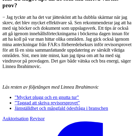
prov?
− Jag tyckte att ha det var jätteskönt att ha dubbla skärmar när jag
skrev, det blev mycket effektivare så. Sen rekommenderar jag att ha
med sig böcker och dokument som uppslagsverk. Ett tips är också
att gå igenom innehållsförteckningarna i böckerna dagen innan för
att ha koll på var man hittar olika områden. Jag gick också igenom
mina anteckningar från FAR:s förberedelsekurs inför revisorsprovet
för att få en sista sammanfattande uppdatering av särskilt viktiga
områden. Sist, men inte minst, kan jag tipsa om att ha med sig
vindruvor på provdagen. Det gav både vätska och bra energi, säger
Linnea Ibrahimovic.
Läs resten av följetången med Linnea Ibrahimovic
”Mycket plugg och en gnutta tur”
”Taggad att skriva revisorsprovet”
Jämställdhet och mångfald ödesfråga i branschen
Auktorisation
Revisor