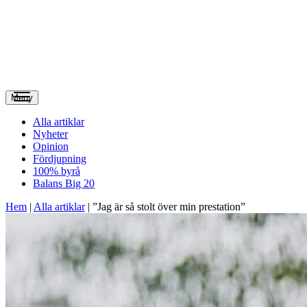
Meny
Alla artiklar
Nyheter
Opinion
Fördjupning
100% byrå
Balans Big 20
Hem
|
Alla artiklar
|
”Jag är så stolt över min prestation”