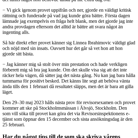
− Vi gick igenom provet uppifrån och ner, gjorde en väldigt kritisk
rättning och funderade på vad jag kunde göra bättre. Första dagen
lämnade jag exempelvis en fråga helt blank, men det gjorde jag inte
andra provdagen eftersom det alltid är bättre att svara något än
ingenting alls.
Så här direkt efter provet känner sig Linnea Ibrahimovic väldigt glad
och nöjd med sin insats. Oavsett hur det går så vet hon att hon
gjorde sitt bästa.
− Jag känner mig så stolt över min prestation och hade verkligen
förberett mig så bra jag kunde. Om det skulle visa sig att det inte
räcker hela vägen, då sätter jag det nästa gång. Nu kan jag bara hålla
tummarna för positivt besked. Det känns lite segt att behöva vänta
ända tills den 1 februari då resultatet släpps, men det är bara att gilla
läget.
Den 29–30 maj 2023 hålls nästa prov för revisorsexamen och provet
kommer att ske på Stockholmsmässan i Älvsjö, Stockholm. Den
som vill söka till provet kan göra det via Revisorsinspektionens e-
tjänst som öppnar den 15 december och sista ansökningsdag är den
25 februari.
Har du något tips till de som ska skriva vårens