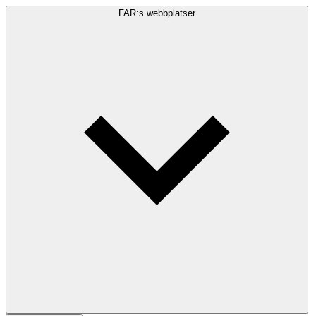
FAR:s webbplatser
Sökfråga
Sök