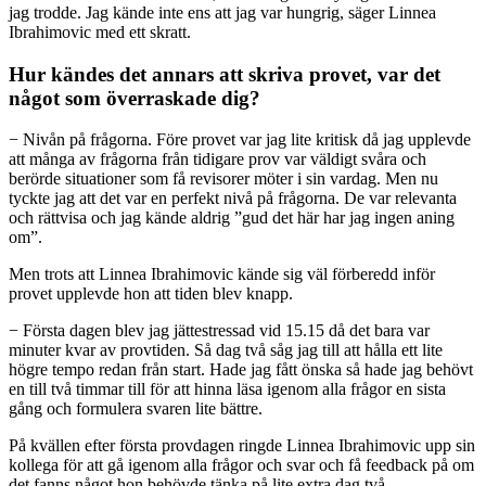
jag trodde. Jag kände inte ens att jag var hungrig, säger Linnea
Ibrahimovic med ett skratt.
Hur kändes det annars att skriva provet, var det
något som överraskade dig?
− Nivån på frågorna. Före provet var jag lite kritisk då jag upplevde
att många av frågorna från tidigare prov var väldigt svåra och
berörde situationer som få revisorer möter i sin vardag. Men nu
tyckte jag att det var en perfekt nivå på frågorna. De var relevanta
och rättvisa och jag kände aldrig ”gud det här har jag ingen aning
om”.
Men trots att Linnea Ibrahimovic kände sig väl förberedd inför
provet upplevde hon att tiden blev knapp.
− Första dagen blev jag jättestressad vid 15.15 då det bara var
minuter kvar av provtiden. Så dag två såg jag till att hålla ett lite
högre tempo redan från start. Hade jag fått önska så hade jag behövt
en till två timmar till för att hinna läsa igenom alla frågor en sista
gång och formulera svaren lite bättre.
På kvällen efter första provdagen ringde Linnea Ibrahimovic upp sin
kollega för att gå igenom alla frågor och svar och få feedback på om
det fanns något hon behövde tänka på lite extra dag två.