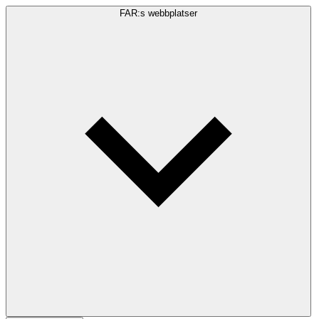
FAR:s webbplatser
Sökfråga
Sök