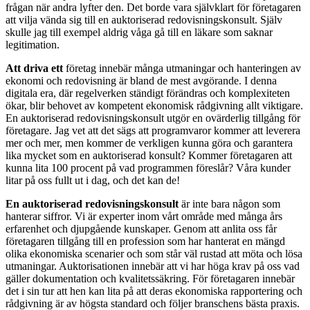
frågan när andra lyfter den. Det borde vara självklart för företagaren
att vilja vända sig till en auktoriserad redovisningskonsult. Själv
skulle jag till exempel aldrig våga gå till en läkare som saknar
legitimation.
Att driva ett
företag innebär många utmaningar och hanteringen av
ekonomi och redovisning är bland de mest avgörande. I denna
digitala era, där regelverken ständigt förändras och komplexiteten
ökar, blir behovet av kompetent ekonomisk rådgivning allt viktigare.
En auktoriserad redovisningskonsult utgör en ovärderlig tillgång för
företagare. Jag vet att det sägs att programvaror kommer att leverera
mer och mer, men kommer de verkligen kunna göra och garantera
lika mycket som en auktoriserad konsult? Kommer företagaren att
kunna lita 100 procent på vad programmen föreslår? Våra kunder
litar på oss fullt ut i dag, och det kan de!
En auktoriserad redovisningskonsult
är inte bara någon som
hanterar siffror. Vi är experter inom vårt område med många års
erfarenhet och djupgående kunskaper. Genom att anlita oss får
företagaren tillgång till en profession som har hanterat en mängd
olika ekonomiska scenarier och som står väl rustad att möta och lösa
utmaningar. Auktorisationen innebär att vi har höga krav på oss vad
gäller dokumentation och kvalitetssäkring. För företagaren innebär
det i sin tur att hen kan lita på att deras ekonomiska rapportering och
rådgivning är av högsta standard och följer branschens bästa praxis.