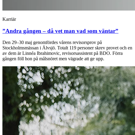
Karriär
”Andra gången – då vet man vad som väntar”
Den 29–30 maj genomfördes vårens revisorsprov på
Stockholmsmässan i Älvsjö. Totalt 119 personer skrev provet och en
av dem är Linnéa Ibrahimovic, revisorsassistent på BDO. Förra
gången föll hon på målsnöret men vägrade att ge upp.