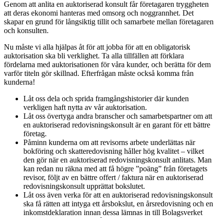
Genom att anlita en auktoriserad konsult får företagaren tryggheten
att deras ekonomi hanteras med omsorg och noggrannhet. Det
skapar en grund för långsiktig tillit och samarbete mellan företagaren
och konsulten.
Nu måste vi alla hjälpas åt för att jobba för att en obligatorisk
auktorisation ska bli verklighet. Ta alla tillfällen att förklara
fördelarna med auktorisationen för våra kunder, och berätta för dem
varför titeln gör skillnad. Efterfrågan måste också komma från
kunderna!
Låt oss dela och sprida framgångshistorier där kunden
verkligen haft nytta av vår auktorisation.
Låt oss övertyga andra branscher och samarbetspartner om att
en auktoriserad redovisningskonsult är en garant för ett bättre
företag.
Påminn kunderna om att revisorns arbete underlättas när
bokföring och skatteredovisning håller hög kvalitet – vilket
den gör när en auktoriserad redovisningskonsult anlitats. Man
kan redan nu räkna med att få högre ”poäng” från företagets
revisor, följt av en bättre offert / faktura när en auktoriserad
redovisningskonsult upprättat bokslutet.
Låt oss även verka för att en auktoriserad redovisningskonsult
ska få rätten att intyga ett årsbokslut, en årsredovisning och en
inkomstdeklaration innan dessa lämnas in till Bolagsverket