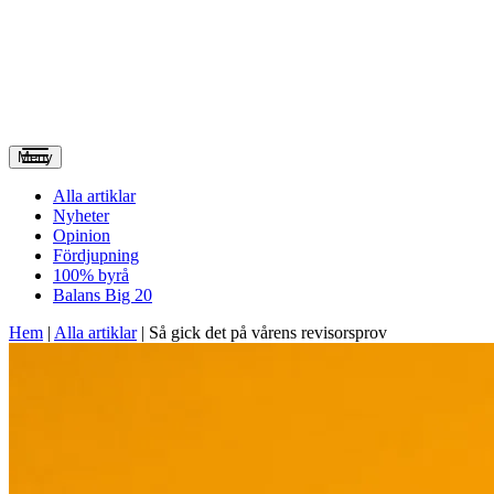
Meny
Alla artiklar
Nyheter
Opinion
Fördjupning
100% byrå
Balans Big 20
Hem
|
Alla artiklar
|
Så gick det på vårens revisorsprov