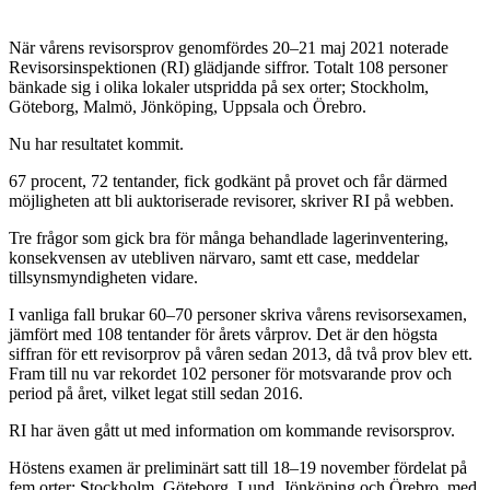
När vårens revisorsprov genomfördes 20–21 maj 2021 noterade
Revisorsinspektionen (RI) glädjande siffror. Totalt 108 personer
bänkade sig i olika lokaler utspridda på sex orter; Stockholm,
Göteborg, Malmö, Jönköping, Uppsala och Örebro.
Nu har resultatet kommit.
67 procent, 72 tentander, fick godkänt på provet och får därmed
möjligheten att bli auktoriserade revisorer, skriver RI på webben.
Tre frågor som gick bra för många behandlade lagerinventering,
konsekvensen av utebliven närvaro, samt ett case, meddelar
tillsynsmyndigheten vidare.
I vanliga fall brukar 60–70 personer skriva vårens revisorsexamen,
jämfört med 108 tentander för årets vårprov. Det är den högsta
siffran för ett revisorprov på våren sedan 2013, då två prov blev ett.
Fram till nu var rekordet 102 personer för motsvarande prov och
period på året, vilket legat still sedan 2016.
RI har även gått ut med information om kommande revisorsprov.
Höstens examen är preliminärt satt till 18–19 november fördelat på
fem orter; Stockholm, Göteborg, Lund, Jönköping och Örebro, med