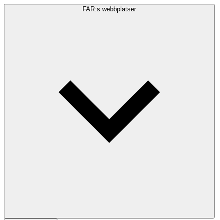
FAR:s webbplatser
Sökfråga
Sök